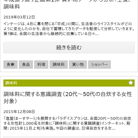
調味料
2019年03月12日
インテージは、4月に幕を閉じる「平成」の間に、生活者のライフスタイルがどの
ように変化したのかを、自社で蓄積してきたデータを駆使して分析していきます。
第１弾は、全国の生活者から継続的に収集している日々...
続きを読む
食事
食品
料理
調味料
買い物
ショッパー
調味料
調味料に関する意識調査（20代～50代の自炊する女性
対象）
2015年12月08日
「塩屋(まーすやー)」を展開するパラダイスプランは、全国20代～50代の自炊
する女性計1,000名を対象に「調味料」に関する意識調査(インターネット、期
間：2015年11月上旬)を実施。今回の調査は、日頃自炊をする女...