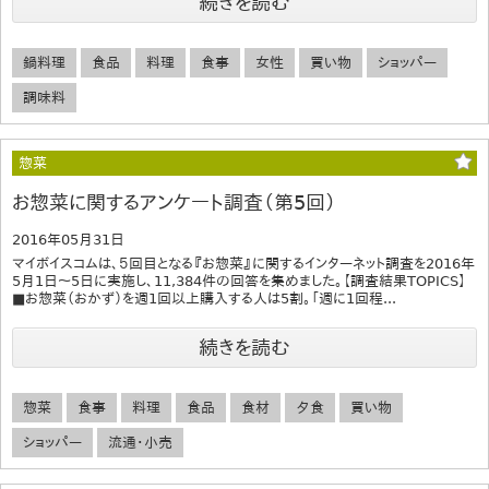
続きを読む
鍋料理
食品
料理
食事
女性
買い物
ショッパー
調味料
惣菜
お惣菜に関するアンケート調査（第5回）
2016年05月31日
マイボイスコムは、５回目となる『お惣菜』に関するインターネット調査を2016年
5月1日～5日に実施し、11,384件の回答を集めました。【調査結果TOPICS】
■お惣菜（おかず）を週1回以上購入する人は5割。「週に1回程...
続きを読む
惣菜
食事
料理
食品
食材
夕食
買い物
ショッパー
流通・小売