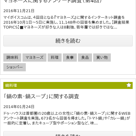
マヨネーズに関するアンケート調査（第4回）
2016年11月21日
マイボイスコムは、４回目となる『マヨネーズ』に関するインターネット調査を
2016年10月1日～5日に実施し、11,148件の回答を集めました。【調査結果
TOPICS】■マヨネーズが好きな人は8割強、若年層では好きではな...
続きを読む
調味料
マヨネーズ
料理
食事
食品
買い物
ショッパー
鍋料理
「鍋の素・鍋スープ」に関する調査
2014年01月24日
ドゥ・ハウスは首都圏の20歳以上の女性に「鍋の素・鍋スープ」に関するWEB
アンケート調査を実施。673名から回答を得ました。「トマト鍋」や「カレー鍋」が
一般的に定着し、またキューブ型やポーション型など、味...