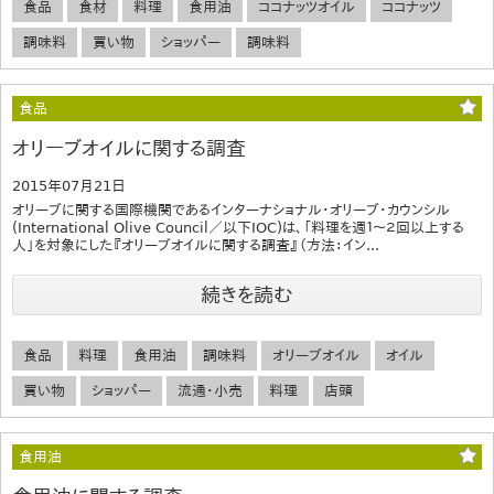
食品
食材
料理
食用油
ココナッツオイル
ココナッツ
調味料
買い物
ショッパー
調味料
食品
オリーブオイルに関する調査
2015年07月21日
オリーブに関する国際機関であるインターナショナル・オリーブ・カウンシル
(International Olive Council／以下IOC)は、「料理を週１～２回以上する
人」を対象にした『オリーブオイルに関する調査』（方法：イン...
続きを読む
食品
料理
食用油
調味料
オリーブオイル
オイル
買い物
ショッパー
流通・小売
料理
店頭
食用油