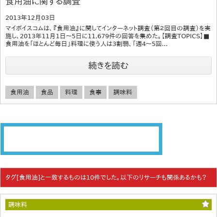
食用油に関する調査
2013年12月03日
マイボイスコムは、『食用油』に関してインターネット調査（第２回目の調査）を実
施し、2013年11月1日～5日に11,679件の回答を集めた。【調査TOPICS】■
食用油を「ほとんど毎日」料理に使う人は3割弱、「週4～5回...
続きを読む
食用油
食品
料理
食事
調味料
タグ[食用油]と一致するものは10件でした。以下のリサーチも関係あるかも？
調味料