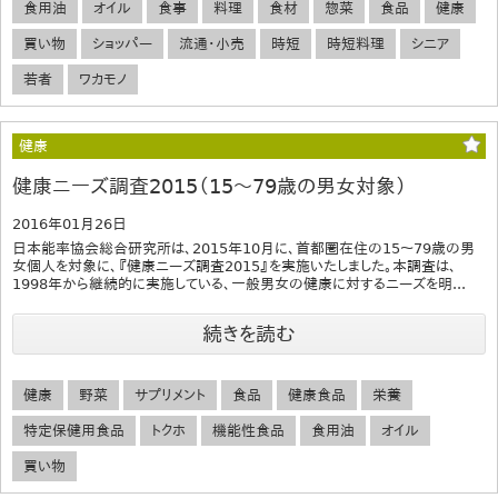
食用油
オイル
食事
料理
食材
惣菜
食品
健康
買い物
ショッパー
流通・小売
時短
時短料理
シニア
若者
ワカモノ
健康
健康ニーズ調査2015（15～79歳の男女対象）
2016年01月26日
日本能率協会総合研究所は、2015年10月に、首都圏在住の15～79歳の男
女個人を対象に、『健康ニーズ調査2015』を実施いたしました。本調査は、
1998年から継続的に実施している、一般男女の健康に対するニーズを明...
続きを読む
健康
野菜
サプリメント
食品
健康食品
栄養
特定保健用食品
トクホ
機能性食品
食用油
オイル
買い物