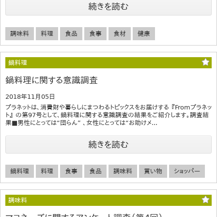
続きを読む
調味料
料理
食品
食事
食材
健康
鍋料理
鍋料理に関する意識調査
2018年11月05日
プラネットは、消費財や暮らしにまつわるトピックスをお届けする 『Fromプラネッ
ト』 の第97号として、鍋料理に関する意識調査の結果をご紹介します。調査結
果■男性にとっては“団らん” 、女性にとっては“お助けメ...
続きを読む
鍋料理
料理
食事
食品
調味料
買い物
ショッパー
調味料