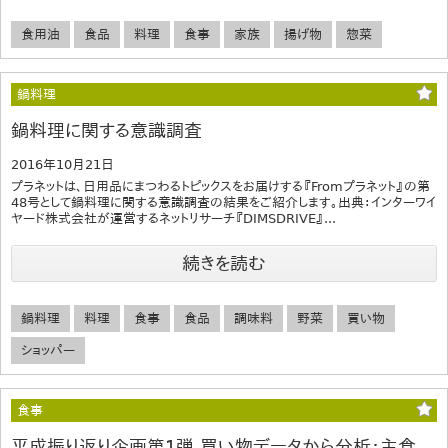
食用油
食品
料理
食事
家族
揚げ物
惣菜
鍋料理
鍋料理に関する意識調査
2016年10月21日
プラネットは、日用品にまつわるトピックスをお届けする『Fromプラネット』の第
48号として鍋料理に関する意識調査の結果をご紹介します。出典：インターワイ
ヤード株式会社が運営するネットリサーチ『DIMSDRIVE』...
続きを読む
鍋料理
料理
食事
食品
調味料
野菜
買い物
ショッパー
食事
平成振り返り企画第1弾 買い物データから分析：主食、