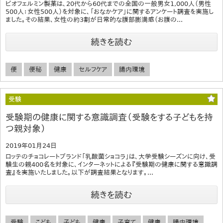
ビオフェルミン製薬は、20代から60代までの全国の一般男女1,000人（男性
500人：女性500人）を対象に、「おなかケア」に関するアンケート調査を実施し
ました。その結果、女性の約3割が日常的な腹部膨満感（お腹の...
続きを読む
便
便秘
健康
セルフケア
腸内環境
受験
受験期の健康に関する意識調査（受験をする子どもを持
つ親対象）
2019年01月24日
ロッテのチョコレートブランド「乳酸菌ショコラ」は、大学受験シーズンに向け、受
験生の親400名を対象に、インターネットによる『受験期の健康に関する意識調
査』を実施いたしました。以下が調査結果となります。...
続きを読む
受験
こども
子ども
健康
子育て
健康
腸内環境