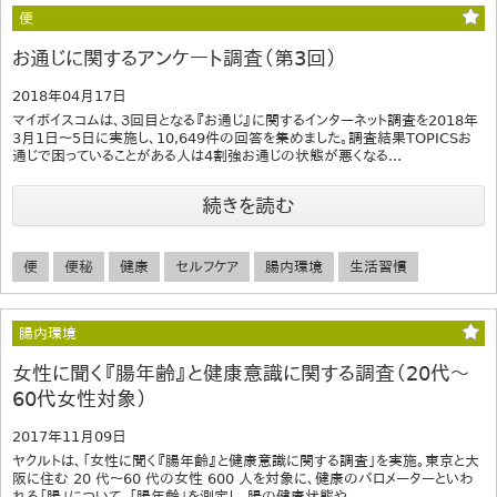
便
お通じに関するアンケート調査（第3回）
2018年04月17日
マイボイスコムは、３回目となる『お通じ』に関するインターネット調査を2018年
3月1日～5日に実施し、10,649件の回答を集めました。調査結果TOPICSお
通じで困っていることがある人は4割強お通じの状態が悪くなる...
続きを読む
便
便秘
健康
セルフケア
腸内環境
生活習慣
腸内環境
女性に聞く『腸年齢』と健康意識に関する調査（20代～
60代女性対象）
2017年11月09日
ヤクルトは、「女性に聞く『腸年齢』と健康意識に関する調査」を実施。東京と大
阪に住む 20 代～60 代の女性 600 人を対象に、健康のバロメーターといわ
れる「腸」について、「腸年齢」を測定し、腸の健康状態や...