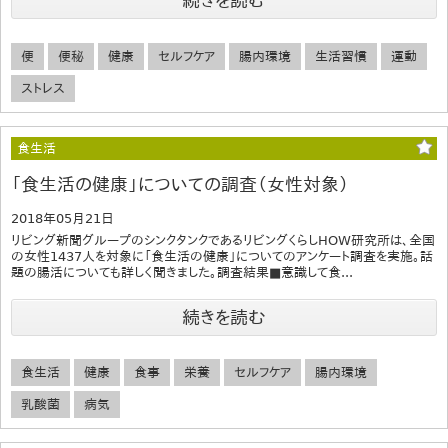
続きを読む
便
便秘
健康
セルフケア
腸内環境
生活習慣
運動
ストレス
食生活
「食生活の健康」についての調査（女性対象）
2018年05月21日
リビング新聞グループのシンクタンクであるリビングくらしHOW研究所は、全国
の女性1437人を対象に「食生活の健康」についてのアンケート調査を実施。話
題の腸活についても詳しく聞きました。調査結果■意識して食...
続きを読む
食生活
健康
食事
栄養
セルフケア
腸内環境
乳酸菌
病気