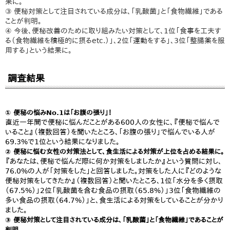
果に。
③ 便秘対策として注目されている成分は、「乳酸菌」と「食物繊維」である
ことが判明。
④ 今後、便秘改善のために取り組みたい対策として、1位「食事を工夫す
る（食物繊維を積極的に摂るetc.）」、2位「運動をする」、3位「整腸薬を服
用する」という結果に。
調査結果
① 便秘の悩みNo.1は「お腹の張り」！
直近一年間で便秘に悩んだことがある600人の女性に、『便秘で悩んで
いること』（複数回答）を聞いたところ、「お腹の張り」で悩んでいる人が
69.3%で1位という結果になりました。
② 便秘に悩む女性の対策法として、食生活による対策が上位を占める結果に。
『あなたは、便秘で悩んだ際に何か対策をしましたか』という質問に対し、
76.0%の人が「対策をした」と回答しました。対策をした人に『どのような
便秘対策をしてきたか』（複数回答）と聞いたところ、1位「水分を多く摂取
（67.5%）」2位「乳酸菌を含む食品の摂取（65.8%）」3位「食物繊維の
多い食品の摂取（64.7%）」と、食生活による対策をしていることが分かり
ました。
③ 便秘対策として注目されている成分は、「乳酸菌」と「食物繊維」であることが
判明。