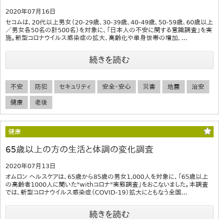
2020年07月16日
セコムは、20代以上男女（20-29歳、30-39歳、40-49歳、50-59歳、60歳以上
／男女各50名の計500名）を対象に、「日本人の不安に関する意識調査」を実
施。新型コロナウイルス感染症の拡大、高齢化や単身世帯の増加、...
続きを読む
不安
防犯
セキュリティ
安全・安心
災害
地震
治安
健康
老後
健康
65歳以上の方の生活と体調の変化調査
2020年07月13日
オムロン ヘルスケアは、65歳から85歳の男女1,000人を対象に、「65歳以上
の高齢者1000人に聞いた"withコロナ"実態調査」をおこないました。本調査
では、新型コロナウイルス感染症（COVID-19）拡大にともなう全国...
続きを読む