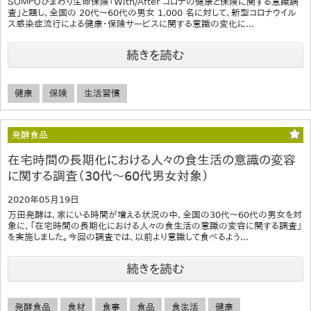
ＳＯＭＰＯひまわり生命保険「With/After コロナの健康と保険に関する意識調
査」と題し、全国の 20代～60代の男女 1,000 名に対して、新型コロナウイル
ス感染症流行による健康・保険サービスに関する意識の変化に...
続きを読む
健康
保険
生活習慣
発酵食品
在宅時間の長期化における人々の食生活の意識の変容
に関する調査（30代～60代男女対象）
2020年05月19日
万田発酵は、家にいる時間が増える状況の中、全国の30代～60代の男女を対
象に、「在宅時間の長期化における人々の食生活の意識の変容に関する調査」
を実施しました。今回の調査では、以前より意識して食べるよう...
続きを読む
発酵食品
食材
食事
食品
食生活
健康