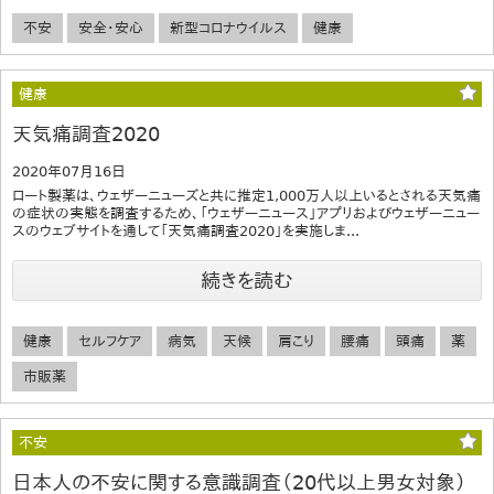
不安
安全・安心
新型コロナウイルス
健康
健康
天気痛調査2020
2020年07月16日
ロート製薬は、ウェザーニューズと共に推定1,000万人以上いるとされる天気痛
の症状の実態を調査するため、「ウェザーニュース」アプリおよびウェザーニュー
スのウェブサイトを通して「天気痛調査2020」を実施しま...
続きを読む
健康
セルフケア
病気
天候
肩こり
腰痛
頭痛
薬
市販薬
不安
日本人の不安に関する意識調査（20代以上男女対象）