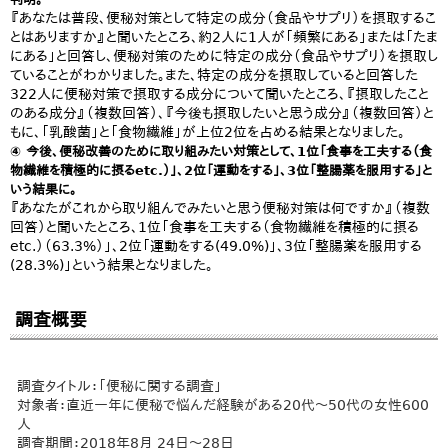
『あなたは普段、便秘対策として特定の成分（食品やサプリ）を摂取するこ
とはありますか』と聞いたところ、約2人に1人が「頻繁にある」または「たま
にある」と回答し、便秘対策のために特定の成分（食品やサプリ）を摂取し
ていることがわかりました。また、特定の成分を摂取していると回答した
322人に便秘対策で摂取する成分について聞いたところ、『摂取したこと
のある成分』（複数回答）、『今後も摂取したいと思う成分』（複数回答）と
もに、「乳酸菌」と「食物繊維」が上位2位を占める結果となりました。
④ 今後、便秘改善のために取り組みたい対策として、1位「食事を工夫する（食
物繊維を積極的に摂るetc.）」、2位「運動をする」、3位「整腸薬を服用する」と
いう結果に。
『あなたがこれから取り組んでみたいと思う便秘対策は何ですか』（複数
回答）と聞いたところ、1位「食事を工夫する（食物繊維を積極的に摂る
etc.）（63.3%）」、2位「運動をする(49.0%)」、3位「整腸薬を服用する
(28.3%)」という結果となりました。
調査概要
調査タイトル：「便秘に関する調査」
対象者：直近一年に便秘で悩んだ経験がある20代～50代の女性600
人
調査期間：2018年8月 24日～28日