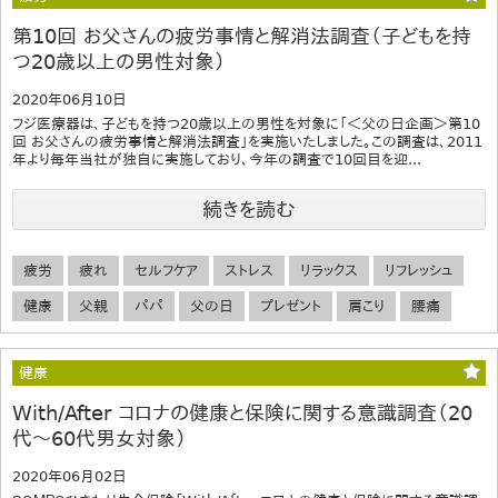
第10回 お父さんの疲労事情と解消法調査（子どもを持
つ20歳以上の男性対象）
2020年06月10日
フジ医療器は、子どもを持つ20歳以上の男性を対象に「＜父の日企画＞第10
回 お父さんの疲労事情と解消法調査」を実施いたしました。この調査は、2011
年より毎年当社が独自に実施しており、今年の調査で10回目を迎...
続きを読む
疲労
疲れ
セルフケア
ストレス
リラックス
リフレッシュ
健康
父親
パパ
父の日
プレゼント
肩こり
腰痛
健康
With/After コロナの健康と保険に関する意識調査（20
代～60代男女対象）
2020年06月02日