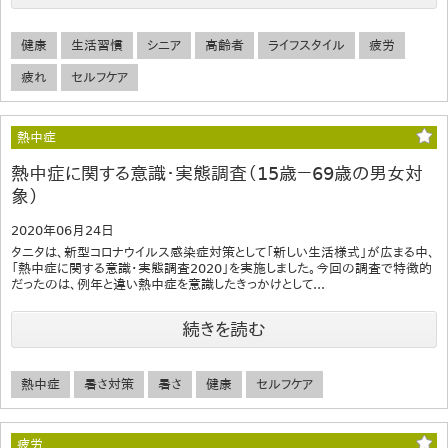
健康
生活習慣
シニア
高齢者
ライフスタイル
疲労
疲れ
セルフケア
熱中症
熱中症に関する意識・実態調査（15歳－69歳の男女対
象）
2020年06月24日
タニタは、新型コロナウイルス感染症対策として「新しい生活様式」が広まる中、
「熱中症に関する意識・実態調査2020」を実施しました。今回の調査で特徴的
だったのは、例年と違い熱中症を意識したきっかけとして...
続きを読む
熱中症
暑さ対策
暑さ
健康
セルフケア
疲労