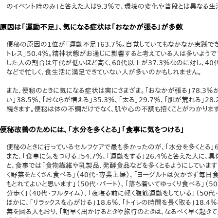
のイベント時のみ」と答えた人は9.3％で、環境の変化や普段とは異なる生
原因は「運動不足」、気になる症状は「おなかが張る」が多数
便秘の原因の1位が「運動不足」63.7％。自覚していてもなかなか実践で
トレス」50.4％。精神状態がお通じに影響すると考えている人は多いようです
した人の割合は年代が低いほど高く、60代以上が37.3％なのに対し、40
などで忙しく、食生活に満足できていない人が多いのかもしれません。
また、便秘のときに気になる症状は実にさまざま。「おなかが張る」78.3％が
い」38.5％、「おならが増える」35.3％、「太る」29.7％、「肌が荒れる」28
続きます。便秘は体の不調だけでなく、肌や心の不調も招くことがわかります
便秘改善のためには、「水分を多くとる」「食事に気をつける」
便秘のときに行っているセルフケアで最も多かったのが、「水分を多くとる」68
また、「食事に気をつける」54.7％、「運動をする」26.4％と答えた人に、
と、食事では「食物繊維や乳製品、発酵食品などを多くとるようにしています」
く野菜をたくさん食べる」（40代・専業主婦）、「ヨーグルトは欠かさず毎日
もとれてよいと思います」（50代・パート）、「落ち着いてゆっくり食べる」（
分歩く」（40代・フルタイム）、「夜寝る前に軽く腹筋運動をしている」（50
ほかに、「リラックスを心がける」18.6％、「トイレの時間を長く取る」18.
善を図る人もおり、「朝早く出かけるときや旅行のときは、なるべく早く起きて