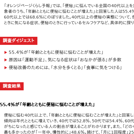
「オレンジページくらし予報」では、「便秘」に悩んでいる全国の40代以上を
象者のうち、「年齢とともに便秘に悩むことが増えた」と回答した人は55.4
60代以上では68.6％にのぼりました。40代以上の便秘の実態について
ときに気になる症状、便秘のときに行っているセルフケアなど、具体的に探り
調査ダイジェスト
55.4％が「年齢とともに便秘に悩むことが増えた」
原因は「運動不足」、気になる症状は「おなかが張る」が多数
便秘改善のためには、「水分を多くとる」「食事に気をつける」
調査結果
55.4％が「年齢とともに便秘に悩むことが増えた」
便秘に悩む40代以上で、「年齢とともに便秘に悩むことが増えた」と回答し
傾向は年代とともに増えていき、40代では52.8％、50代では54.4％、6
がちになったと感じている人の割合が増えることがわかります。また、「どの
最も多かったのが「一年中、慢性的に」48.6％。続けて、「月に1回程度」25.