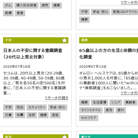
リサーチの
がん
婦人科系疾患
病気
健康
不安
安全・安心
新型コロナウイル
医療
患者
健康
不安
健康
日本人の不安に関する意識調査
65歳以上の方の生活と体調の
（20代以上男女対象）
化調査
2020年07月16日
2020年07月13日
セコムは、20代以上男女（20-29歳、
オムロン ヘルスケアは、65歳から8
30-39歳、40-49歳、50-59歳、60歳
の男女1,000人を対象に、「65歳
以上／男女各50名の計500名）を対
の高齢者1000人に聞いた"with
象に、「日本人の不安に関する意識調
ナ"実態調査」をおこないました。...
査...
リサーチの
リサーチの続き
健康
生活習慣
シニア
高齢者
不安
防犯
セキュリティ
安全・安心
ライフスタイル
疲労
疲れ
災害
地震
治安
健康
老後
セルフケア
疲労
働き方