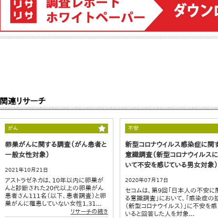
関連リサーチ
がん
不安
卵巣がんに関する調査（がん患者と
新型コロナウイルス感染症に関
一般女性対象）
意識調査（新型コロナウイルス
いて不安を感じている男女対象）
2021年10月21日
アストラゼネカは、10年以内に卵巣が
2020年07月17日
んと診断された20代以上の卵巣がん
セコムは、第9回「日本人の不安に
患者さん111名（以下、患者調査）と卵
る意識調査」において、「感染症の
巣がんに罹患していない女性1,31...
（新型コロナウイルス）」に不安を感
リサーチの続き
いると回答した人を対象...