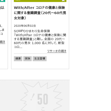
歳以
With/After コロナの健康と保険
に関する意識調査（20代～60代男
女対象）
は、
2020年06月02日
しま
ＳＯＭＰＯひまわり生命保険
のコ
「With/After コロナの健康と保険に関
する意識調査」と題し、全国の 20代～
続き
60代の男女 1,000 名に対して、新型
コロ...
リサーチの続き
健康
保険
生活習慣