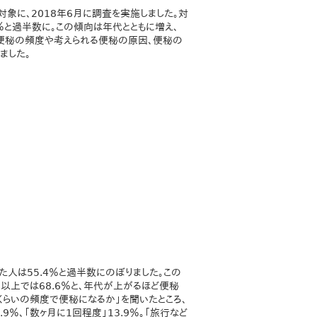
対象に、2018年6月に調査を実施しました。対
％と過半数に。この傾向は年代とともに増え、
、便秘の頻度や考えられる便秘の原因、便秘の
ました。
た人は55.4％と過半数にのぼりました。この
0代以上では68.6％と、年代が上がるほど便秘
くらいの頻度で便秘になるか」を聞いたところ、
9％、「数ヶ月に1回程度」13.9％。「旅行など