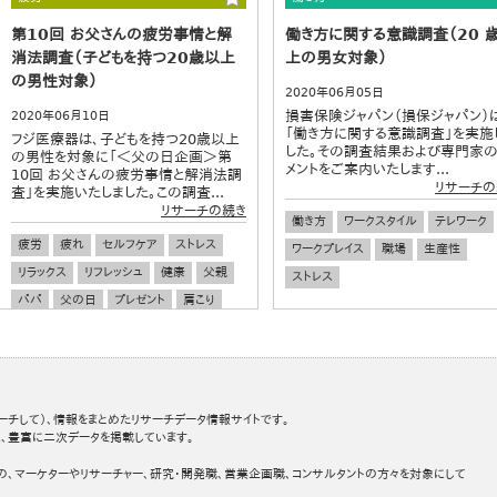
第10回 お父さんの疲労事情と解
働き方に関する意識調査（20 
消法調査（子どもを持つ20歳以上
上の男女対象）
の男性対象）
2020年06月05日
損害保険ジャパン（損保ジャパン）
2020年06月10日
「働き方に関する意識調査」を実施
フジ医療器は、子どもを持つ20歳以上
した。その調査結果および専門家
の男性を対象に「＜父の日企画＞第
メントをご案内いたします...
10回 お父さんの疲労事情と解消法調
リサーチの
査」を実施いたしました。この調査...
リサーチの続き
働き方
ワークスタイル
テレワーク
疲労
疲れ
セルフケア
ストレス
ワークプレイス
職場
生産性
リラックス
リフレッシュ
健康
父親
ストレス
パパ
父の日
プレゼント
肩こり
腰痛
ーチして）、情報をまとめたリサーチデータ情報サイトです。
、豊富に二次データを掲載しています。
の、マーケターやリサーチャー、研究・開発職、営業企画職、コンサルタントの方々を対象にして