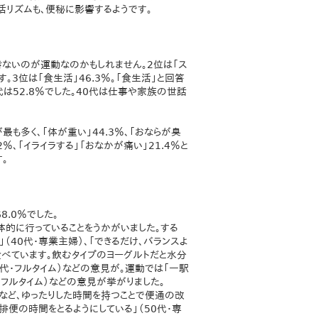
活リズムも、便秘に影響するようです。
きないのが運動なのかもしれません。2位は「ス
。3位は「食生活」46.3％。「食生活」と回答
代は52.8％でした。40代は仕事や家族の世話
最も多く、「体が重い」44.3％、「おならが臭
.2％、「イライラする」「おなかが痛い」21.4％と
。
.0％でした。
具体的に行っていることをうかがいました。する
（40代・専業主婦）、「できるだけ、バランスよ
食べています。飲むタイプのヨーグルトだと水分
50代・フルタイム）などの意見が。運動では「一駅
代・フルタイム）などの意見が挙がりました。
4％など、ゆったりした時間を持つことで便通の改
排便の時間をとるようにしている」（50代・専