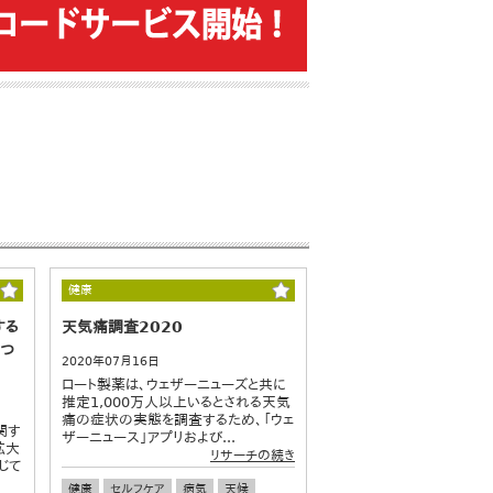
健康
する
天気痛調査2020
につ
2020年07月16日
ロート製薬は、ウェザーニューズと共に
推定1,000万人以上いるとされる天気
痛の症状の実態を調査するため、「ウェ
関す
ザーニュース」アプリおよび...
拡大
リサーチの続き
じて
健康
セルフケア
病気
天候