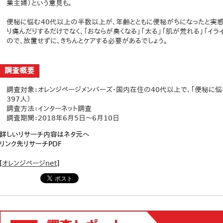
業主婦）という意見も。
便秘に悩む40代以上の半数以上が、年齢とともに便秘がちになったと実感
り痛んだりするだけでなく、「おならが臭くなる」「太る」「肌が荒れる」「イ
ので、放置せずに、きちんとケアする必要があるでしょう。
調査概要
調査対象：オレンジページメンバーズ・国内在住の40代以上で、「便秘に悩
397人）
調査方法：インターネット調査
調査期間：2018年6月5日〜6月10日
詳しいリサーチ内容はネタ元へ
リンク先リサーチPDF
[
オレンジページnet
]