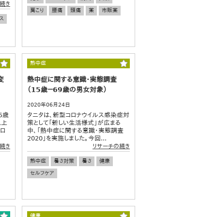
続き
肩こり
腰痛
頭痛
薬
市販薬
ス
熱中症
変
熱中症に関する意識・実態調査
（15歳－69歳の男女対象）
2020年06月24日
5歳
タニタは、新型コロナウイルス感染症対
以上
策として「新しい生活様式」が広まる
コロ
中、「熱中症に関する意識・実態調査
2020」を実施しました。今回...
続き
リサーチの続き
熱中症
暑さ対策
暑さ
健康
セルフケア
健康