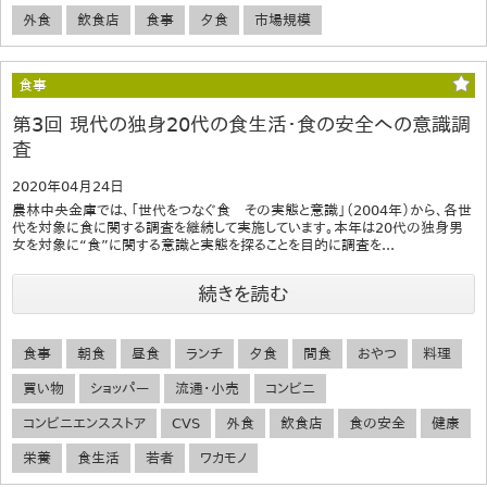
外食
飲食店
食事
夕食
市場規模
食事
第3回 現代の独身20代の食生活・食の安全への意識調
査
2020年04月24日
農林中央金庫では、「世代をつなぐ食 その実態と意識」（2004年）から、各世
代を対象に食に関する調査を継続して実施しています。本年は20代の独身男
女を対象に“食”に関する意識と実態を探ることを目的に調査を...
続きを読む
食事
朝食
昼食
ランチ
夕食
間食
おやつ
料理
買い物
ショッパー
流通・小売
コンビニ
コンビニエンスストア
CVS
外食
飲食店
食の安全
健康
栄養
食生活
若者
ワカモノ