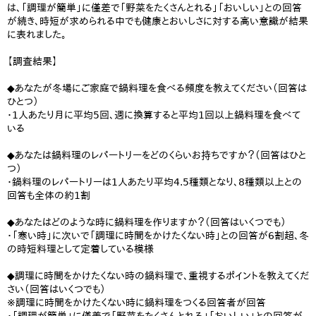
は、「調理が簡単」に僅差で「野菜をたくさんとれる」「おいしい」との回答
が続き、時短が求められる中でも健康とおいしさに対する高い意識が結果
に表れました。
【調査結果】
◆あなたが冬場にご家庭で鍋料理を食べる頻度を教えてください（回答は
ひとつ）
・1人あたり月に平均5回、週に換算すると平均1回以上鍋料理を食べて
いる
◆あなたは鍋料理のレパートリーをどのくらいお持ちですか？（回答はひと
つ）
・鍋料理のレパートリーは1人あたり平均4.5種類となり、8種類以上との
回答も全体の約1割
◆あなたはどのような時に鍋料理を作りますか？（回答はいくつでも）
・「寒い時」に次いで「調理に時間をかけたくない時」との回答が6割超、冬
の時短料理として定着している模様
◆調理に時間をかけたくない時の鍋料理で、重視するポイントを教えてくだ
さい（回答はいくつでも）
※調理に時間をかけたくない時に鍋料理をつくる回答者が回答