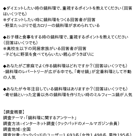
◆ダイエットしたい時の鍋料理で、重視するポイントを教えてください（回答
はいくつでも）
※ダイエットしたい時に鍋料理をつくる回答者が回答
・野菜たっぷりで低カロリーの鍋料理が求められている
◆お子様と食事をする時の鍋料理で、重視するポイントを教えてください
（回答はいくつでも）
※高校生以下の同居家族がいる回答者が回答
・子どもに野菜を食べてもらいたい親心がうきぼりに
◆あなたがご家庭でよく作る鍋料理はどれですか？（回答はいくつでも）
・鍋料理のレパートリーが広がる中でも、「寄せ鍋」が定番料理として不動
の人気
◆あなたが今年注目している鍋料理はありますか？（回答はいくつでも）
・寄せ鍋といった定番以外の鍋料理を作りたい時のミルフィーユ鍋が人気
【調査概要】
調査テーマ：「鍋料理に関するアンケート」
調査方法：インターネット調査（クックパッドのメールマガジン会員）
調査地域：全国
調査対象：クックパッドのユーザー1,693名（女性1,498名、男性195名）