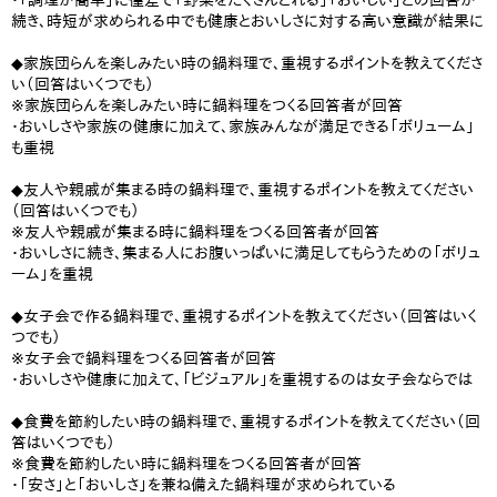
・「調理が簡単」に僅差で「野菜をたくさんとれる」「おいしい」との回答が
続き、時短が求められる中でも健康とおいしさに対する高い意識が結果に
◆家族団らんを楽しみたい時の鍋料理で、重視するポイントを教えてくださ
い（回答はいくつでも）
※家族団らんを楽しみたい時に鍋料理をつくる回答者が回答
・おいしさや家族の健康に加えて、家族みんなが満足できる「ボリューム」
も重視
◆友人や親戚が集まる時の鍋料理で、重視するポイントを教えてください
（回答はいくつでも）
※友人や親戚が集まる時に鍋料理をつくる回答者が回答
・おいしさに続き、集まる人にお腹いっぱいに満足してもらうための「ボリュ
ーム」を重視
◆女子会で作る鍋料理で、重視するポイントを教えてください（回答はいく
つでも）
※女子会で鍋料理をつくる回答者が回答
・おいしさや健康に加えて、「ビジュアル」を重視するのは女子会ならでは
◆食費を節約したい時の鍋料理で、重視するポイントを教えてください（回
答はいくつでも）
※食費を節約したい時に鍋料理をつくる回答者が回答
・「安さ」と「おいしさ」を兼ね備えた鍋料理が求められている