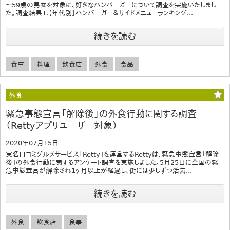
～59歳の男女を対象に、好きなハンバーガーについて調査を実施いたしまし
た。調査結果1.【年代別】ハンバーガー＆サイドメニューランキング...
続きを読む
食事
料理
飲食店
外食
食品
外食
緊急事態宣言「解除後」の外食行動に関する調査
（Rettyアプリユーザー対象）
2020年07月15日
実名口コミグルメサービス「Retty」を運営するRettyは、緊急事態宣言「解除
後」の外食行動に関するアンケート調査を実施しました。5月25日に全国の緊
急事態宣言が解除され1ヶ月以上が経過し、街には少しずつ活気...
続きを読む
外食
飲食店
食事