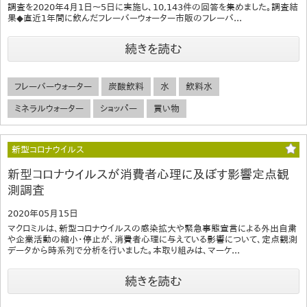
調査を2020年4月1日～5日に実施し、10,143件の回答を集めました。調査結
果◆直近1年間に飲んだフレーバーウォーター市販のフレーバ...
続きを読む
フレーバーウォーター
炭酸飲料
水
飲料水
ミネラルウォーター
ショッパー
買い物
新型コロナウイルス
新型コロナウイルスが消費者心理に及ぼす影響定点観
測調査
2020年05月15日
マクロミルは、新型コロナウイルスの感染拡大や緊急事態宣言による外出自粛
や企業活動の縮小・停止が、消費者心理に与えている影響について、定点観測
データから時系列で分析を行いました。本取り組みは、マーケ...
続きを読む