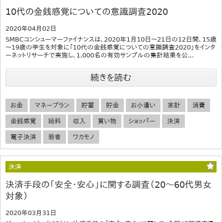
10代の金銭感覚についての意識調査2020
2020年04月02日
SMBCコンシューマーファイナンスは、2020年1月10日～21日の12日間、15歳
～19歳の学生を対象に「10代の金銭感覚についての意識調査2020」をインタ
ーネットリサーチで実施し、1,000名の有効サンプルの集計結果を公...
続きを読む
お金
マネープラン
貯蓄
貯金
お小遣い
家計
消費
金銭感覚
給料
収入
買い物
ショッパー
決済
電子決済
若者
ワカモノ
決済
決済手段の「安全・安心」に関する調査（20～60代男女
対象）
2020年03月31日