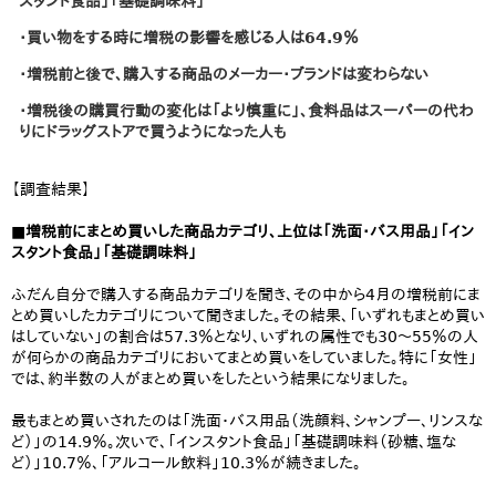
スタント食品」「基礎調味料」
・買い物をする時に増税の影響を感じる人は64.9％
・増税前と後で、購入する商品のメーカー・ブランドは変わらない
・増税後の購買行動の変化は「より慎重に」、食料品はスーパーの代わ
りにドラッグストアで買うようになった人も
【調査結果】
■増税前にまとめ買いした商品カテゴリ、上位は「洗面・バス用品」「イン
スタント食品」「基礎調味料」
ふだん自分で購入する商品カテゴリを聞き、その中から4月の増税前にま
とめ買いしたカテゴリについて聞きました。その結果、「いずれもまとめ買い
はしていない」の割合は57.3％となり、いずれの属性でも30～55％の人
が何らかの商品カテゴリにおいてまとめ買いをしていました。特に「女性」
では、約半数の人がまとめ買いをしたという結果になりました。
最もまとめ買いされたのは「洗面・バス用品（洗顔料、シャンプー、リンスな
ど）」の14.9％。次いで、「インスタント食品」「基礎調味料（砂糖、塩な
ど）」10.7％、「アルコール飲料」10.3％が続きました。