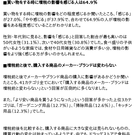
■買い物をする時に増税の影響を感じる人は64.9％
買い物をする時に増税の影響をどの程度感じるか聞いたところ、「感じる」
が27.0％、「やや感じる」が37.9％で、合わせて64.9％の人が増税の影
響をある程度感じていることがわかりました。
性別・年代別に見ると、影響を「感じる」と回答した割合が最も高いのは
50代女性（31.1％）、次いで40代女性（30.8％）でした。食べ盛りの子供
がいるような家庭では、食材や日用雑貨などの消費が多い分、増税の影
響をより強く感じる方が多いのかもしれません。
■増税前と後で、購入する商品のメーカー・ブランドは変わらない
増税前と後でメーカーやブランド商品の購入に影響があるかどうか聞い
たところ、41カテゴリ全てにおいて「購入する商品のメーカー・ブランドは
増税前と変わらない」という回答が圧倒的に多くなりました。
また、「より安い商品を買うようになった」という回答が多かった上位3カテ
ゴリは、「ガーデニング用品（12.7％）」、「掃除用品（12.6％）」、「キッチン
用品（12.3％）」でした。
増税前後を比較すると、購入する商品に大きな変化は見られないものの、
購買行動の変化は始まっているようです。中でも、ドラッグストアで食料品