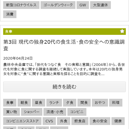
新型コロナウイルス
ゴールデンウィーク
GW
大型連休
消費
食事
第3回 現代の独身20代の食生活・食の安全への意識調
査
2020年04月24日
農林中央金庫では、「世代をつなぐ食 その実態と意識」（2004年）から、各世
代を対象に食に関する調査を継続して実施しています。本年は20代の独身男
女を対象に“食”に関する意識と実態を探ることを目的に調査を...
続きを読む
食事
朝食
昼食
ランチ
夕食
間食
おやつ
料理
買い物
ショッパー
流通・小売
コンビニ
コンビニエンスストア
CVS
外食
飲食店
食の安全
健康