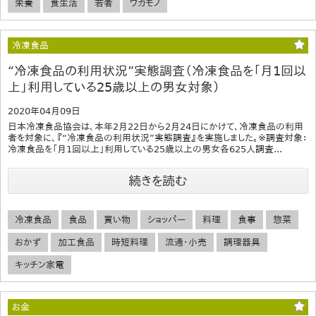
栄養
食生活
若者
ワカモノ
冷凍食品
“冷凍食品の利用状況”実態調査（冷凍食品を「月1回以
上」利用している25歳以上の男女対象）
2020年04月09日
日本冷凍食品協会は、本年2月22日から2月24日にかけて、冷凍食品の利用
者を対象に、『“冷凍食品の利用状況”実態調査』を実施しました。※調査対象：
冷凍食品を「月1回以上」利用している25歳以上の男女各625人調査...
続きを読む
冷凍食品
食品
買い物
ショッパー
料理
食事
惣菜
おかず
加工食品
時短料理
流通・小売
調理器具
キッチン家電
お金