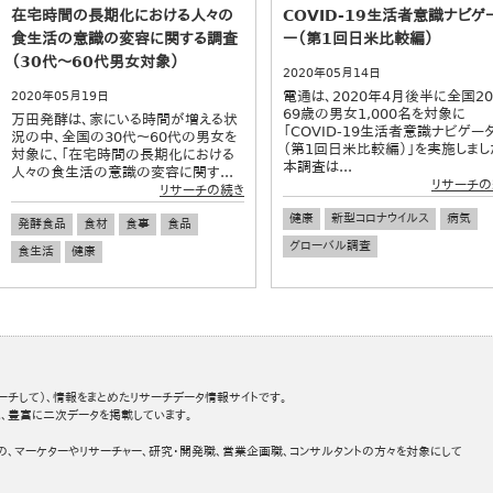
在宅時間の長期化における人々の
COVID-19生活者意識ナビゲ
食生活の意識の変容に関する調査
ー（第1回日米比較編）
（30代～60代男女対象）
2020年05月14日
電通は、2020年4月後半に全国2
2020年05月19日
69歳の男女1,000名を対象に
万田発酵は、家にいる時間が増える状
「COVID-19生活者意識ナビゲー
況の中、全国の30代～60代の男女を
（第1回日米比較編）」を実施しまし
対象に、「在宅時間の長期化における
本調査は...
人々の食生活の意識の変容に関す...
リサーチの
リサーチの続き
健康
新型コロナウイルス
病気
発酵食品
食材
食事
食品
グローバル調査
食生活
健康
ーチして）、情報をまとめたリサーチデータ情報サイトです。
、豊富に二次データを掲載しています。
の、マーケターやリサーチャー、研究・開発職、営業企画職、コンサルタントの方々を対象にして