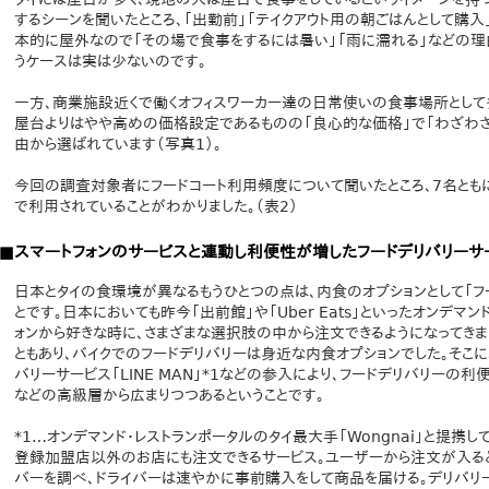
するシーンを聞いたところ、「出勤前」「テイクアウト用の朝ごはんとして購
本的に屋外なので「その場で食事をするには暑い」「雨に濡れる」などの理
うケースは実は少ないのです。
一方、商業施設近くで働くオフィスワーカー達の日常使いの食事場所として多
屋台よりはやや高めの価格設定であるものの「良心的な価格」で「わざわざ
由から選ばれています（写真1）。
今回の調査対象者にフードコート利用頻度について聞いたところ、7名ともに
で利用されていることがわかりました。（表2）
■スマートフォンのサービスと連動し利便性が増したフードデリバリーサ
日本とタイの食環境が異なるもうひとつの点は、内食のオプションとして「フ
とです。日本においても昨今「出前館」や「Uber Eats」といったオンデマ
ォンから好きな時に、さまざまな選択肢の中から注文できるようになってきま
ともあり、バイクでのフードデリバリーは身近な内食オプションでした。そこに
バリーサービス「LINE MAN」*1などの参入により、フードデリバリー
などの高級層から広まりつつあるということです。
*1…オンデマンド・レストランポータルのタイ最大手「Wongnai」と提携
登録加盟店以外のお店にも注文できるサービス。ユーザーから注文が入ると「L
バーを調べ、ドライバーは速やかに事前購入をして商品を届ける。デリバ