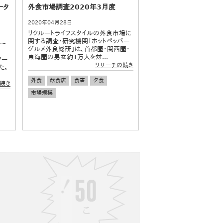
ータ
外食市場調査2020年3月度
2020年04月28日
リクルートライフスタイルの外食市場に
関する調査・研究機関「ホットペッパー
0～
グルメ外食総研」は、首都圏・関西圏・
東海圏の男女約1万人を対...
ター
リサーチの続き
た。
外食
飲食店
食事
夕食
続き
市場規模