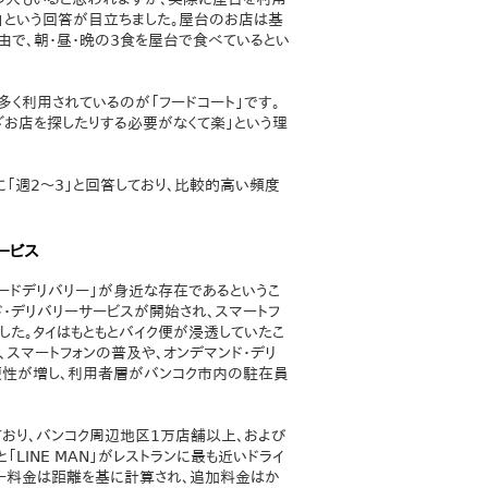
入」という回答が目立ちました。屋台のお店は基
由で、朝・昼・晩の3食を屋台で食べているとい
く利用されているのが「フードコート」です。
お店を探したりする必要がなくて楽」という理
「週2～3」と回答しており、比較的高い頻度
ービス
ードデリバリー」が身近な存在であるというこ
ンド・デリバリーサービスが開始され、スマートフ
した。タイはもともとバイク便が浸透していたこ
、スマートフォンの普及や、オンデマンド・デリ
の利便性が増し、利用者層がバンコク市内の駐在員
しており、バンコク周辺地区1万店舗以上、および
INE MAN」がレストランに最も近いドライ
リー料金は距離を基に計算され、追加料金はか