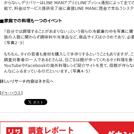
からない。デリバリーはLINE MANアプリとLINEプッシュ通知によって
能で、料金はサービス提供完了後に直接LINE MANに現金で支払うシステ
■家庭での料理も一つのイベント
「自分では調理することがあまりない」という彼らの冷蔵庫の中を写真に撮
族の人数に関わらず調味料や冷凍品など、商品サイズは小さめであり、必要
（写真2・3）
もちろん、タイの若者も食材を購入して手作りするということもありますが、
調査対象者の一人であるEさんは、日ごろは親が作ってくれるタイ料理を食
YouTubeやFacebookの海外料理レシピ紹介サイトを見て、母親が作
んなにふるまっているのだといいます。（写真4・5）
詳しいリサーチ内容はネタ元へ
[
ドゥ・ハウス
]