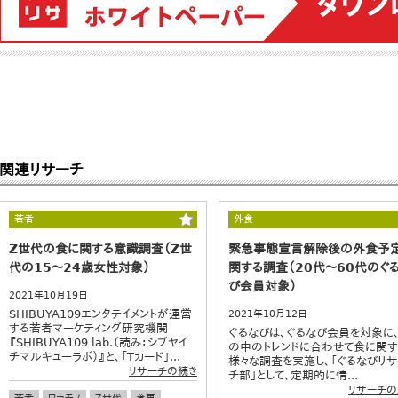
関連リサーチ
若者
外食
Z世代の食に関する意識調査（Z世
緊急事態宣言解除後の外食予
代の15～24歳女性対象）
関する調査（20代～60代のぐ
び会員対象）
2021年10月19日
SHIBUYA109エンタテイメントが運営
2021年10月12日
する若者マーケティング研究機関
ぐるなびは、ぐるなび会員を対象に
『SHIBUYA109 lab.（読み：シブヤイ
の中のトレンドに合わせて食に関す
チマルキューラボ）』と、「Tカード」...
様々な調査を実施し、「ぐるなびリサ
リサーチの続き
チ部」として、定期的に情...
リサーチの