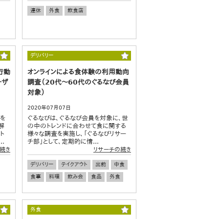
連休
外食
飲食店
デリバリー
行動
オンラインによる食体験の利用動向
ーザ
調査（20代～60代のぐるなび会員
対象）
2020年07月07日
」を
ぐるなびは、ぐるなび会員を対象に、世
解
の中のトレンドに合わせて食に関する
ト
様々な調査を実施し、「ぐるなびリサー
.
チ部」として、定期的に情...
続き
リサーチの続き
デリバリー
テイクアウト
出前
中食
食事
料理
飲み会
食品
外食
外食