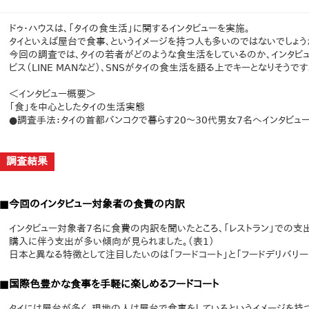
ドゥ・ハウスは、「タイの食生活」に関するインタビューを実施。
タイといえば屋台で食事、というイメージを持つ人も多いのではないでしょう
今回の調査では、タイの若者がどのような食生活をしているのか、インタビュ
ビス（LINE MANなど）、SNSがタイの食生活を語る上でキーとなりそうです
＜インタビュー概要＞
「食」を中心としたタイの生活実態
●調査手法：タイの首都バンコクで暮らす20～30代男女7名へインタビュ
調査結果
■今回のインタビュー対象者の食費の内訳
インタビュー対象者7名に食費の内訳を聞いたところ、「レストラン」での支
購入に伴う支出が多い傾向が見られました。（表1）
日本と異なる特徴として注目したいのは「フードコート」と「フードデリバリー
■国際色豊かな食事を手軽に楽しめるフードコート
タイには屋台が多く、現地の人は屋台で食事をしているというイメージを持