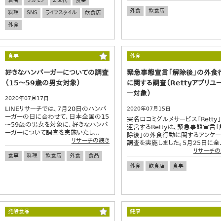
若者
ワカモノ
Z世代
食事
外食
飲食店
料理
SNS
ライフスタイル
飲食店
外食
食事
外食
好きなハンバーガーについての調査
緊急事態宣言「解除後」の外食
（15～59歳の男女対象）
に関する調査（Rettyアプリユ
ー対象）
2020年07月17日
LINEリサーチでは、7月20日のハンバ
2020年07月15日
ーガーの日に合わせて、日本全国の15
実名口コミグルメサービス「Retty
～59歳の男女を対象に、好きなハンバ
運営するRettyは、緊急事態宣言「
ーガーについて調査を実施いたし...
除後」の外食行動に関するアンケー
リサーチの続き
調査を実施しました。5月25日に全..
リサーチの
食事
料理
飲食店
外食
食品
外食
飲食店
食事
発酵食品
健康