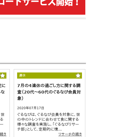
連休
定に
7月の4連休の過ごし方に関する調
るな
査（20代～60代のぐるなび会員対
象）
2020年07月17日
、世
ぐるなびは、ぐるなび会員を対象に、世
る
の中のトレンドに合わせて食に関する
ー
様々な調査を実施し、「ぐるなびリサー
チ部」として、定期的に情...
続き
リサーチの続き