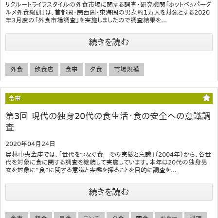
リクルートライフスタイルの外食市場に関する調査・研究機関「ホットペッパーグ
ルメ外食総研」は、首都圏・関西圏・東海圏の男女約1万人を対象とする2020
年3月度の「外食市場調査」を実施しましたので調査結果を...
続きを読む
外食
飲食店
食事
夕食
市場規模
食事
第3回 現代の独身20代の食生活・食の安全への意識調
査
2020年04月24日
農林中央金庫では、「世代をつなぐ食 その実態と意識」（2004年）から、各世
代を対象に食に関する調査を継続して実施しています。本年は20代の独身男
女を対象に“食”に関する意識と実態を探ることを目的に調査を...
続きを読む