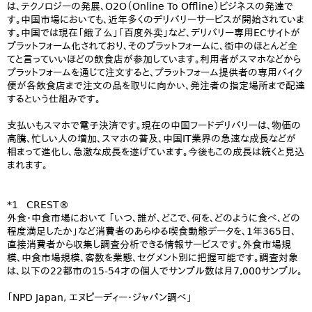
は、テクノロジーの発展、O2O（Online To Offline）ビジネスの発達で
す。中国市場においても、近年多くのデリバリーサービスが開始されていま
す。中国では現在「餓了么」「百度外卖」など、デリバリー専用ECサイトが
プラットフォーム化されており、そのプラットフォームに、街中のほとんど全
てと言っていいほどの飲食店が参加しています。利用者がスマホなどから
プラットフォームを通じて注文すると、プラットフォーム提供者の専用バイク
便が各飲食店まで注文の品を取りに向かい、発注者の指定場所まで配達
するという仕組みです。
支払いもスマホで電子決済です。現在の中国フードデリバリーは、物価の
高騰、忙しい人の増加、スマホの普及、中国IT業界の急速な成長などが
相まって進化し、急激な成長を遂げています。今後もこの成長は続くと見込
まれます。
*1 CREST®
外食・中食市場において 「いつ、誰が、どこで、何を、どのように食べ、どの
程度満足したか」など消費者のあらゆる喫食動態データを、1年365日、
直接消費者から収集し調査分析できる情報サービスです。外食市場規
模、中食市場規模、客数を業態、セグメント別に把握可能です。調査対象
は、以下の22都市の15-54才の個人でサンプル数は月7,000サンプル。
「NPD Japan, エヌピーディー・ジャパン調べ」