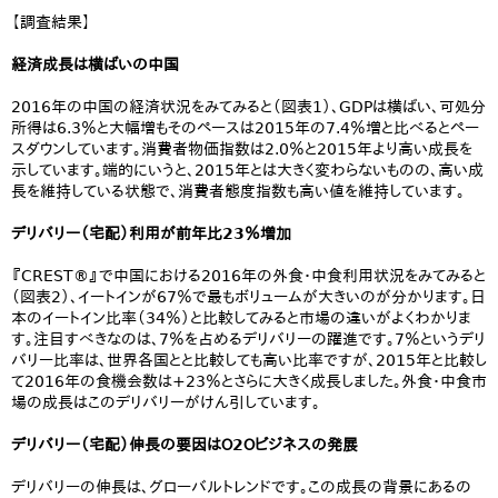
【調査結果】
経済成長は横ばいの中国
2016年の中国の経済状況をみてみると（図表1）、GDPは横ばい、可処分
所得は6.3％と大幅増もそのペースは2015年の7.4％増と比べるとペー
スダウンしています。消費者物価指数は2.0％と2015年より高い成長を
示しています。端的にいうと、2015年とは大きく変わらないものの、高い成
長を維持している状態で、消費者態度指数も高い値を維持しています。
デリバリー（宅配）利用が前年比23％増加
『CREST®』で中国における2016年の外食・中食利用状況をみてみると
（図表2）、イートインが67％で最もボリュームが大きいのが分かります。日
本のイートイン比率（34％）と比較してみると市場の違いがよくわかりま
す。注目すべきなのは、7％を占めるデリバリーの躍進です。7％というデリ
バリー比率は、世界各国とと比較しても高い比率ですが、2015年と比較し
て2016年の食機会数は+23％とさらに大きく成長しました。外食・中食市
場の成長はこのデリバリーがけん引しています。
デリバリー（宅配）伸長の要因はＯ2Ｏビジネスの発展
デリバリーの伸長は、グローバルトレンドです。この成長の背景にあるの