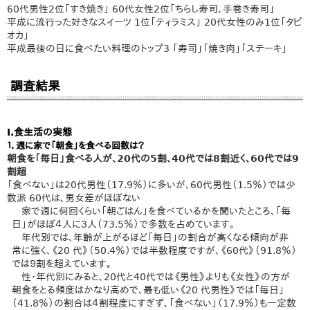
60代男性2位「すき焼き」 60代女性2位「ちらし寿司、手巻き寿司」
平成に流行った好きなスイーツ 1位「ティラミス」 20代女性のみ1位「タピ
オカ」
平成最後の日に食べたい料理のトップ3 「寿司」「焼き肉」「ステーキ」
調査結果
Ⅰ.食生活の実態
１．週に家で「朝食」を食べる回数は？
朝食を「毎日」食べる人が、20代の5割、40代では8割近く、60代では9
割超
「食べない」は20代男性（17.9％）に多いが、60代男性（1.5％）では少
数派 60代は、男女差がほぼない
家で週に何回くらい「朝ごはん」を食べているかを聞いたところ、「毎
日」がほぼ４人に３人（73.5％）で多数を占めています。
年代別では、年齢が上がるほど「毎日」の割合が高くなる傾向が非
常に強く、《20 代》（50.4％）では半数程度ですが、《60代》（91.8％）
では９割を超えています。
性・年代別にみると、20代と40代では《男性》よりも《女性》の方が
朝食をとる頻度はかなり高めで、最も低い《20 代男性》では「毎日」
（41.8％）の割合は４割程度にすぎず、「食べない」（17.9％）も一定数