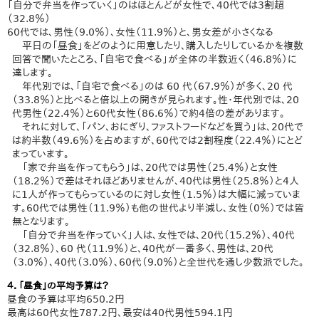
「自分で弁当を作っていく」のはほとんどが女性で、40代では3割超
（32.8％）
60代では、男性（9.0％）、女性（11.9％）と、男女差が小さくなる
平日の「昼食」をどのように用意したり、購入したりしているかを複数
回答で聞いたところ、「自宅で食べる」が全体の半数近く（46.8％）に
達します。
年代別では、「自宅で食べる」のは 60 代（67.9％）が多く、20 代
（33.8％）と比べると倍以上の開きが見られます。性・年代別では、20
代男性（22.4％）と60代女性（86.6％）で約4倍の差があります。
それに対して、「パン、おにぎり、ファストフードなどを買う」は、20代で
は約半数（49.6％）を占めますが、60代では2割程度（22.4％）にとど
まっています。
「家で弁当を作ってもらう」は、20代では男性（25.4％）と女性
（18.2％）で差はそれほどありませんが、40代は男性（25.8％）と4人
に1人が作ってもらっているのに対し女性（1.5％）は大幅に減っていま
す。60代では男性（11.9％）も他の世代より半減し、女性（0％）では皆
無となります。
「自分で弁当を作っていく」人は、女性では、20代（15.2％）、40代
（32.8％）、60 代（11.9％）と、40代が一番多く、男性は、20代
（3.0％）、40代（3.0％）、60代（9.0％）と全世代を通し少数派でした。
４．「昼食」の平均予算は？
昼食の予算は平均650.2円
最高は60代女性787.2円、最安は40代男性594.1円