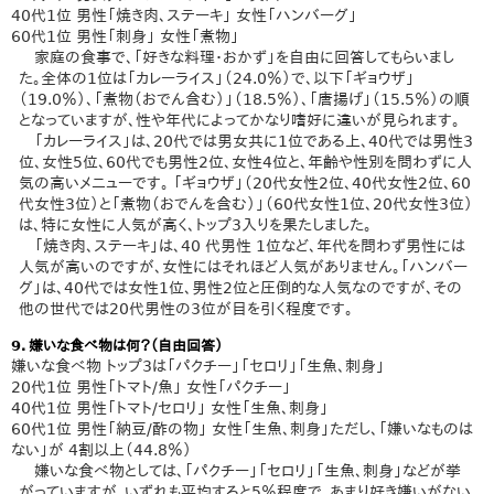
40代1位 男性「焼き肉、ステーキ」 女性「ハンバーグ」
60代1位 男性「刺身」 女性「煮物」
家庭の食事で、「好きな料理・おかず」を自由に回答してもらいまし
た。全体の1位は「カレーライス」（24.0％）で、以下「ギョウザ」
（19.0％）、「煮物（おでん含む）」（18.5％）、「唐揚げ」（15.5％）の順
となっていますが、性や年代によってかなり嗜好に違いが見られます。
「カレーライス」は、20代では男女共に1位である上、40代では男性3
位、女性5位、60代でも男性2位、女性4位と、年齢や性別を問わずに人
気の高いメニューです。 「ギョウザ」（20代女性2位、40代女性2位、60
代女性3位）と「煮物（おでんを含む）」（60代女性1位、20代女性3位）
は、特に女性に人気が高く、トップ3入りを果たしました。
「焼き肉、ステーキ」は、40 代男性 1位など、年代を問わず男性には
人気が高いのですが、女性にはそれほど人気がありません。「ハンバー
グ」は、40代では女性1位、男性2位と圧倒的な人気なのですが、その
他の世代では20代男性の3位が目を引く程度です。
9．嫌いな食べ物は何？（自由回答）
嫌いな食べ物 トップ3は「パクチー」「セロリ」「生魚、刺身」
20代1位 男性「トマト/魚」 女性「パクチー」
40代1位 男性「トマト/セロリ」 女性「生魚、刺身」
60代1位 男性「納豆/酢の物」 女性「生魚、刺身」ただし、「嫌いなものは
ない」が 4割以上（44.8％）
嫌いな食べ物としては、「パクチー」「セロリ」「生魚、刺身」などが挙
がっていますが、いずれも平均すると5％程度で、あまり好き嫌いがない