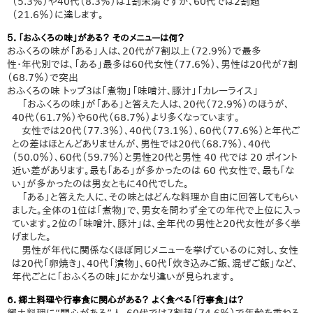
（5.3％）や40代（8.3％）は1割未満ですが、60代では2割超
（21.6％）に達します。
５．「おふくろの味」がある？ そのメニューは何？
おふくろの味が「ある」人は、20代が7割以上（72.9％）で最多
性・年代別では、「ある」最多は60代女性（77.6％）、男性は20代が7割
（68.7％）で突出
おふくろの味 トップ3は「煮物」「味噌汁、豚汁」「カレーライス」
「おふくろの味」が「ある」と答えた人は、20代（72.9％）のほうが、
40代（61.7％）や60代（68.7％）より多くなっています。
女性では20代（77.3％）、40代（73.1％）、60代（77.6％）と年代ご
との差はほとんどありませんが、男性では20代（68.7％）、40代
（50.0％）、60代（59.7％）と男性20代と男性 40 代では 20 ポイント
近い差があります。最も「ある」が多かったのは 60 代女性で、最も「な
い」が多かったのは男女ともに40代でした。
「ある」と答えた人に、その味とはどんな料理か自由に回答してもらい
ました。全体の1位は「煮物」で、男女を問わず全ての年代で上位に入っ
ています。2位の「味噌汁、豚汁」は、全年代の男性と20代女性が多く挙
げました。
男性が年代に関係なくほぼ同じメニューを挙げているのに対し、女性
は20代「卵焼き」、40代「漬物」、60代「炊き込みご飯、混ぜご飯」など、
年代ごとに「おふくろの味」にかなり違いが見られます。
６．郷土料理や行事食に関心がある？ よく食べる「行事食」は？