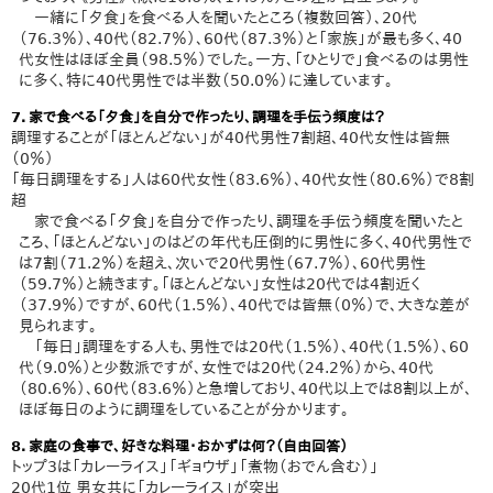
一緒に「夕食」を食べる人を聞いたところ（複数回答）、20代
（76.3％）、40代（82.7％）、60代（87.3％）と「家族」が最も多く、40
代女性はほぼ全員（98.5％）でした。一方、「ひとりで」食べるのは男性
に多く、特に40代男性では半数（50.0％）に達しています。
7．家で食べる「夕食」を自分で作ったり、調理を手伝う頻度は？
調理することが「ほとんどない」が40代男性7割超、40代女性は皆無
（0％）
「毎日調理をする」人は60代女性（83.6％）、40代女性（80.6％）で8割
超
家で食べる「夕食」を自分で作ったり、調理を手伝う頻度を聞いたと
ころ、「ほとんどない」のはどの年代も圧倒的に男性に多く、40代男性で
は7割（71.2％）を超え、次いで20代男性（67.7％）、60代男性
（59.7％）と続きます。「ほとんどない」女性は20代では4割近く
（37.9％）ですが、60代（1.5％）、40代では皆無（0％）で、大きな差が
見られます。
「毎日」調理をする人も、男性では20代（1.5％）、40代（1.5％）、60
代（9.0％）と少数派ですが、女性では20代（24.2％）から、40代
（80.6％）、60代（83.6％）と急増しており、40代以上では8割以上が、
ほぼ毎日のように調理をしていることが分かります。
8．家庭の食事で、好きな料理・おかずは何？（自由回答）
トップ3は「カレーライス」「ギョウザ」「煮物（おでん含む）」
20代1位 男女共に「カレーライス」が突出