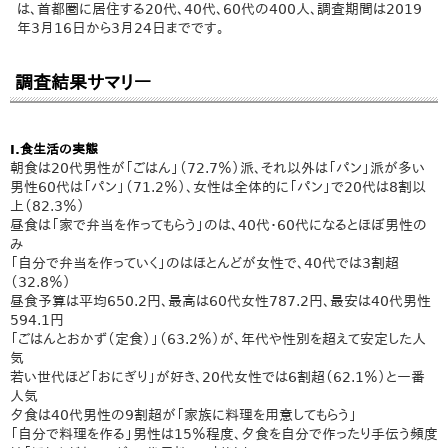
は、首都圏に居住する20代、40代、60代の400人、調査期間は2019
年3月16日から3月24日までです。
調査結果サマリー
I.食生活の実態
朝食は20代男性が「ごはん」（72.7％）派、それ以外は「パン」派が多い
男性60代は「パン」（71.2％）、女性は全体的に「パン」で20代は8割以
上（82.3％）
昼食は「家で弁当を作ってもらう」のは、40代・60代になるとほぼ男性の
み
「自分で弁当を作っていく」のはほとんどが女性で、40代では3割超
（32.8％）
昼食予算は平均650.2円、最高は60代女性787.2円、最安は40代男性
594.1円
「ごはんとおかず（定食）」（63.2％）が、年代や性別を超えて安定した人
気
若い世代ほど「おにぎり」が好き、20代女性では6割超（62.1％）と一番
人気
夕食は40代男性の9割超が「家族に料理を用意してもらう」
「自分で料理を作る」男性は15％程度、夕食を自分で作ったり手伝う頻度