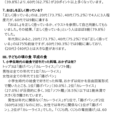
（39.8％）より、60代（62.7％）が20ポイント以上多くなっています。
７．おはしを正しく持っている？
「正しく持っている」のは、20代（73.7％）、40代（75.2％）で4人に3人程
度だが、60代では9割に達する
『おはし』を正しく持っているか、イラストを参照して自己判断してもら
いました。その結果、「正しく持っている」という人はほぼ8割（79.8％）
でした。
年代別にみると、20代（73.7％）、40代（75.2％）では「正しく持って
いる」のは75％前後ですが、60代（90.3％）では９割に達しており、
《20代》《40代》とは大きな差があります。
III．子どもの頃の食 平成の食
１．小学生時代の給食で好きだった料理、おかずは何？
トップ3は「揚げパン」「カレーライス」「ソフト麺」
男性は全ての年代で1位「カレーライス」
女性は全ての年代で1位「揚げパン」
小学生時代の給食で好きだった料理、おかずは何かを自由回答形式
で聞いたところ、1位「揚げパン」（30.0％）、2位「カレーライス」
（27.0％）が圧倒的に多く、3位「ソフト麺」（8.5％）以下は1割未満で
大きく引き離されています。
男性は年代に関係なく「カレーライス」が1位で、「揚げパン」が2位
（60代は3位）なのに対し、女性では年代に関係なく1位が「揚げパ
ン」、2位が「カレーライス」でした。 「くじら肉、くじらの竜田揚げ」は、60