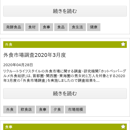
続きを読む
発酵食品
食材
食事
食品
食生活
健康
外食
外食市場調査2020年3月度
2020年04月28日
リクルートライフスタイルの外食市場に関する調査・研究機関「ホットペッパーグ
ルメ外食総研」は、首都圏・関西圏・東海圏の男女約1万人を対象とする2020
年3月度の「外食市場調査」を実施しましたので調査結果を...
続きを読む
外食
飲食店
食事
夕食
市場規模
食事