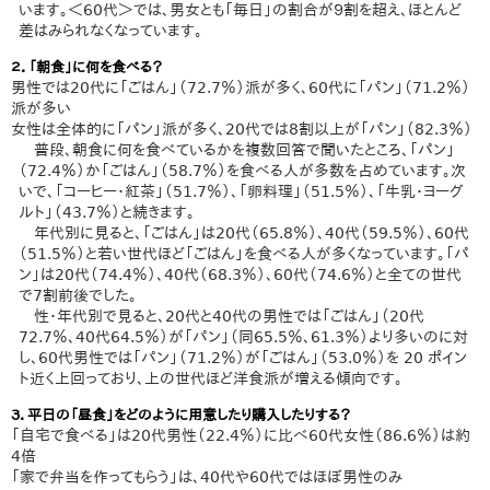
います。＜60代＞では、男女とも「毎日」の割合が９割を超え、ほとんど
差はみられなくなっています。
２．「朝食」に何を食べる？
男性では20代に「ごはん」（72.7％）派が多く、60代に「パン」（71.2％）
派が多い
女性は全体的に「パン」派が多く、20代では8割以上が「パン」（82.3％）
普段、朝食に何を食べているかを複数回答で聞いたところ、「パン」
（72.4％）か「ごはん」（58.7％）を食べる人が多数を占めています。次
いで、「コーヒー・紅茶」（51.7％）、「卵料理」（51.5％）、「牛乳・ヨーグ
ルト」（43.7％）と続きます。
年代別に見ると、「ごはん」は20代（65.8％）、40代（59.5％）、60代
（51.5％）と若い世代ほど「ごはん」を食べる人が多くなっています。「パ
ン」は20代（74.4％）、40代（68.3％）、60代（74.6％）と全ての世代
で7割前後でした。
性・年代別で見ると、20代と40代の男性では「ごはん」（20代
72.7％、40代64.5％）が「パン」（同65.5％、61.3％）より多いのに対
し、60代男性では「パン」（71.2％）が「ごはん」（53.0％）を 20 ポイン
ト近く上回っており、上の世代ほど洋食派が増える傾向です。
３．平日の「昼食」をどのように用意したり購入したりする？
「自宅で食べる」は20代男性（22.4％）に比べ60代女性（86.6％）は約
4倍
「家で弁当を作ってもらう」は、40代や60代ではほぼ男性のみ