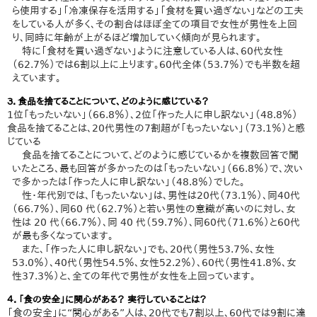
ら使用する」「冷凍保存を活用する」「食材を買い過ぎない」などの工夫
をしている人が多く、その割合はほぼ全ての項目で女性が男性を上回
り、同時に年齢が上がるほど増加していく傾向が見られます。
特に「食材を買い過ぎない」ように注意している人は、60代女性
（62.7％）では6割以上に上ります。60代全体（53.7％）でも半数を超
えています。
３．食品を捨てることについて、どのように感じている？
1位「もったいない」（66.8％）、2位「作った人に申し訳ない」（48.8％）
食品を捨てることは、20代男性の7割超が「もったいない」（73.1％）と感
じている
食品を捨てることについて、どのように感じているかを複数回答で聞
いたところ、最も回答が多かったのは「もったいない」（66.8％）で、次い
で多かったは「作った人に申し訳ない」（48.8％）でした。
性・年代別では、「もったいない」は、男性は20代（73.1％）、同40代
（66.7％）、同60 代（62.7％）と若い男性の意識が高いのに対し、女
性は 20 代（66.7％）、同 40 代（59.7％）、同60代（71.6％）と60代
が最も多くなっています。
また、「作った人に申し訳ない」でも、20代（男性53.7％、女性
53.0％）、40代（男性54.5％、女性52.2％）、60代（男性41.8％、女
性37.3％）と、全ての年代で男性が女性を上回っています。
４．「食の安全」に関心がある？ 実行していることは？
「食の安全」に“関心がある”人は、20代でも7割以上、60代では9割に達