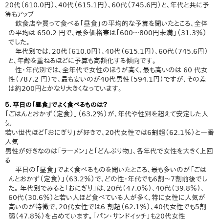
20代（610.0円）、40代（615.1円）、60代（745.6円）と、年代と共に予
算もアップ
飲食店や買って食べる「昼食」の平均的な予算を聞いたところ、全体
の平均は 650.2 円で、最多価格帯は「600〜800円未満」（31.3％）
でした。
年代別では、20代（610.0円）、40代（615.1円）、60代（745.6円）
と、年齢を重ねるほどに予算も高額化する傾向です。
性・年代別では、全年代で女性のほうが高く、最も高いのは 60 代女
性（787.2 円）で、最も安いのが40代男性（594.1円）ですが、その差
は約200円とかなり大きくなっています。
５．平日の「昼食」でよく食べるものは？
「ごはんとおかず（定食）」（63.2％）が、年代や性別を超えて安定した人
気
若い世代ほど「おにぎり」が好きで、20代女性では6割超（62.1％）と一番
人気
男性が好きなのは「ラーメン」と「どんぶり物」、各年代で女性を大きく上回
る
平日の「昼食」でよく食べるものを聞いたところ、最も多いのが「ごは
んとおかず（定食）」（63.2％）で、どの性・年代でも6割〜7割前後でし
た。 年代別でみると「おにぎり」は、20代（47.0％）、40代（39.8％）、
60代（30.6％）と若い人ほど食べている人が多く、特に女性に人気が
高いのが特徴で、20代女性では6 割超（62.1％）、40代女性でも5割
弱（47.8％）を占めています。「パン・サンドイッチ」も20代女性