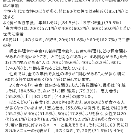
郷土料理に“関心がある”人、60代では7割超（74.6％）で年齢を重ねる
ほど増加
全性・年代で女性のほうが多く、特に60代女性では9割近く（85.1％）に
達する
よく食べる行事食、「年越しそば」（84.5％）、「お節・雑煮」（79.3％）
「恵方巻き」は、20代（57.1％）が40代（60.2％）、60代（50.0％）と若い
世代に定着
60代は「土用のうなぎ」が好き、20代（31.6％）と60代（62.7％）で二倍
の差
郷土料理や行事食（お節料理や節句、お盆の料理）にどの程度関心
があるかを聞いたところ、「とても関心がある」と「まあ関心がある」を合
わせた“関心がある”人は、20代（49.6％）、40代（53.3％）、60代
（74.6％）と、年齢を重ねることに増えています。
性別では、全ての年代で女性のほうが“関心がある”人が多く、特に
60代女性では9割近く（85.1％）に達しています。
よく食べる「行事食」は何かを聞きました（複数回答）。最多は「年越
しそば」（84.5％）で、次いで「お節・雑煮」（79.3％）、「恵方巻き」
（55.8％）、「土用のうなぎ」（44.8％）の順でした。
ほとんどの「行事食」は、20代や40代より、60代のほうが食べる人
が多くなっていますが、「恵方巻き」（55.8％）は例外で、男性では20代
（55.2％）が40代（51.5％）、60代（47.8％）よりも多く、女性では20
代（59.1％）と40代（68.7％）が60代（52.2％）よりも多く食べてお
り、若い世代に好まれるメニューと言えそうです。それに対し、60 代に好
まれるメニューの代表が「土用のうなぎ」で、20代（31.6％）や40代