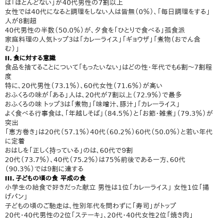
は「ほとんどない」が40代男性の7割以上
女性では40代になると調理をしない人は皆無（0％）、「毎日調理をする」
人が8割超
40代男性の半数（50.0％）が、夕食を「ひとりで食べる」孤食派
家庭料理の人気トップ3は「カレーライス」「ギョウザ」「煮物（おでん含
む）」
II．食に対する意識
食品を捨てることについて「もったいない」はどの性・年代でも6割〜7割程
度
特に、20代男性（73.1％）、60代女性（71.6％）が高い
おふくろの味が「ある」人は、20代が7割以上（72.9％）で最多
おふくろの味 トップ3は「煮物」「味噌汁、豚汁」「カレーライス」
よく食べる行事食は、「年越しそば」（84.5％）と「お節・雑煮」（79.3％）が
突出
「恵方巻き」は20代（57.1％）40代（60.2％）60代（50.0％）と若い年代
に定着
おはしを「正しく持っている」のは、60代で９割
20代（73.7％）、40代（75.2％）は75％前後である一方、60代
（90.3％）では９割に達する
III．子どもの頃の食 平成の食
小学生の給食で好きだった献立 男性は1位「カレーライス」 女性1位「揚
げパン」
子どもの頃のご馳走は、性別年代を問わずに「寿司」がトップ
20代・40代男性の2位「ステーキ」、20代・40代女性2位「焼き肉」