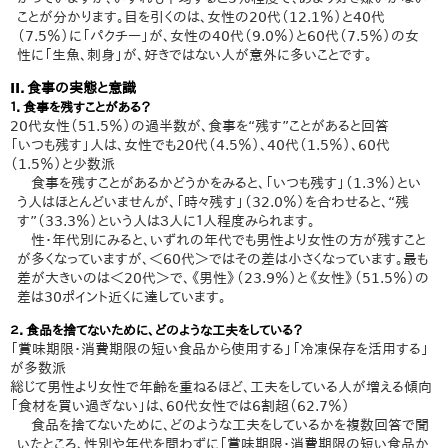
ことが分かります。目を引くのは、女性の20代（12.1％）と40代
（7.5％）に「パクチー」が、女性の40代（9.0％）と60代（7.5％）の女
性に「生魚、刺身」が、好きではない人が意外に多いことです。
II．食事の実態と意識
１．食事を残すことがある？
20代女性（51.5％）の過半数が、食事を“残す”ことがあると回答
「いつも残す」人は、女性でも20代（4.5％）、40代（1.5％）、60代
（1.5％）と少数派
食事を残すことがあるかどうかをみると、「いつも残す」（1.3％）とい
う人はほとんどいませんが、「時々残す」（32.0％）を合わせると、“残
す”（33.3％）という人は３人に１人程度みられます。
性・年代別にみると、いずれの年代でも男性より女性の方が残すこと
が多くなっていますが、＜60代＞ではその差は小さくなっています。最も
差が大きいのは＜20代＞で、《男性》（23.9％）と《女性》（51.5％）の
差は30ポイント近くに達しています。
２．食品を捨てないために、どのような工夫をしている？
「賞味期限・消費期限の短い食品から使用する」「冷凍保存を活用する」
が多数派
総じて男性より女性で年齢を重ねるほど、工夫をしている人が増える傾向
「食材を買い過ぎない」は、60代女性では6割超（62.7％）
食品を捨てないために、どのような工夫をしているかを複数回答で聞
いたところ、性別や年代を問わずに「賞味期限・消費期限の短い食品か