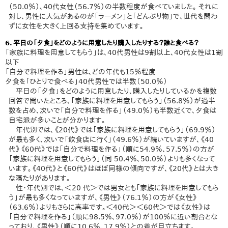
（50.0％）、40代女性（56.7％）の半数程度が食べていました。 それに
対し、男性に人気があるのが「ラーメン」と「どんぶり物」で、世代を問わ
ずに女性を大きく上回る支持を集めています。
6．平日の「夕食」をどのように用意したり購入したりする？誰と食べる？
「家族に料理を用意してもらう」は、40代男性は9割以上、40代女性は1割
以下
「自分で料理を作る」男性は、どの年代も15％程度
夕食を「ひとりで食べる」40代男性では半数（50.0％）
平日の「夕食」をどのように用意したり、購入したりしているかを複数
回答で聞いたところ、「家族に料理を用意してもらう」（56.8％）が過半
数を占め、次いで「自分で料理を作る」（49.0％）も半数近くで、夕食は
自宅派が多いことが分かります。
年代別では、《20代》では「家族に料理を用意してもらう」（69.9％）
が最も多く、次いで「飲食店に行く」（49.6％）が続いていますが、《40
代》《60代》では「自分で料理を作る」（順に54.9％、57.5％）の方が
「家族に料理を用意してもらう」（同 50.4％、50.0％）よりも多くなって
います。《40代》と《60代》はほぼ同様の傾向ですが、《20代》とは大き
な隔たりがあります。
性・年代別では、＜20 代＞では男女とも「家族に料理を用意してもら
う」が最も多くなっていますが、《男性》（76.1％）の方が《女性》
（63.6％）よりもさらに高率です。＜40代＞＜60代＞では《女性》は
「自分で料理を作る」（順に98.5％、97.0％）が100％に近い割合とな
っており、《男性》（順に10.6％、17.9％）との差が目立ちます。