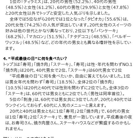
1位の「ティラミス」は、20代の男性（52.2％）、40代の男性
（48.5％）と女性（61.2％）、60代の男性（29.9％）と女性（47.8％）
と20代女性以外でトップと安定した人気ぶりを示しました。
全体では5位ながら20代では1位となった「タピオカ」（55.6％）は、
20代女性（74.2％）の人気が突出しています。20代女性のスイーツの
好みは他の世代とかなり異なっており、2位以下も「パンケーキ」
（68.2％）、「マカロン」（51.5％）、「ナタデココ」（48.5％）、「ベルギー
ワッフル」（48.5％）など、どの年代の男女とも異なる嗜好性を示してい
ます。
4．“平成最後の日”に何を食べたい？
トップ3は「寿司」「焼き肉」「ステーキ」、「寿司」は性・年代を問わずNO.1
「焼き肉」は20代、40代男女で2位、「ステーキ」は60代男女で2位
“平成最後の日”に何を食べたいか、自由に答えてもらいました。1位
は男女年代を問わず「寿司」（18.5％）、全体2位の「焼き肉」
（10.5％）は20代と40代では性別を問わずに2位でした。全体3位の
「ステーキ」は、60代では男女ともに2位でした（男性は同率首位）。
5位の「刺身」は、60代では男女共に3位でしたが、20代と40代では
ランクインしておらず、60代に人気のメニューと言えます。
20代と40代は男女ともに1位「寿司」2位「焼き肉」で、60代の男女
は1位「寿司」2位「ステーキ」で、意見が一致しています。平成最後の夜
は、お寿司さん、焼き肉屋さん、ステーキハウスなどが繁盛するのかもし
れません。