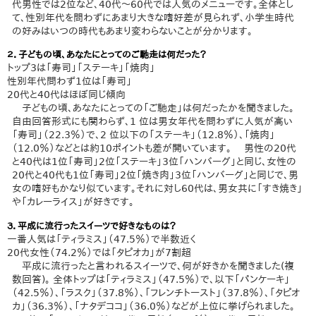
代男性では2位など、40代〜60代では人気のメニューです。全体とし
て、性別年代を問わずにあまり大きな嗜好差が見られず、小学生時代
の好みはいつの時代もあまり変わらないことが分かります。
２．子どもの頃、あなたにとってのご馳走は何だった？
トップ3は「寿司」「ステーキ」「焼肉」
性別年代問わず1位は「寿司」
20代と40代はほぼ同じ傾向
子どもの頃、あなたにとっての「ご馳走」は何だったかを聞きました。
自由回答形式にも関わらず、1 位は男女年代を問わずに人気が高い
「寿司」（22.3％）で、2 位以下の「ステーキ」（12.8％）、「焼肉」
（12.0％）などとは約10ポイントも差が開いています。 男性の20代
と40代は1位「寿司」2位「ステーキ」3位「ハンバーグ」と同じ、女性の
20代と40代も1位「寿司」2位「焼き肉」3位「ハンバーグ」と同じで、男
女の嗜好もかなり似ています。それに対し60代は、男女共に「すき焼き」
や「カレーライス」が好きです。
３．平成に流行ったスイーツで好きなものは？
一番人気は「ティラミス」（47.5％）で半数近く
20代女性（74.2％）では「タピオカ」が7割超
平成に流行ったと言われるスイーツで、何が好きかを聞きました(複
数回答)。 全体トップは「ティラミス」（47.5％）で、以下「パンケーキ」
（42.5％）、「ラスク」（37.8％）、「フレンチトースト」（37.8％）、「タピオ
カ」（36.3％）、「ナタデココ」（36.0％）などが上位に挙げられました。