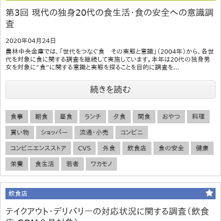
第3回 現代の独身20代の食生活・食の安全への意識調
査
2020年04月24日
農林中央金庫では、「世代をつなぐ食 その実態と意識」（2004年）から、各世
代を対象に食に関する調査を継続して実施しています。本年は20代の独身男
女を対象に“食”に関する意識と実態を探ることを目的に調査を...
続きを読む
食事
朝食
昼食
ランチ
夕食
間食
おやつ
料理
買い物
ショッパー
流通・小売
コンビニ
コンビニエンスストア
CVS
外食
飲食店
食の安全
健康
栄養
食生活
若者
ワカモノ
飲食店
テイクアウト・デリバリーの対応状況に関する調査（飲食