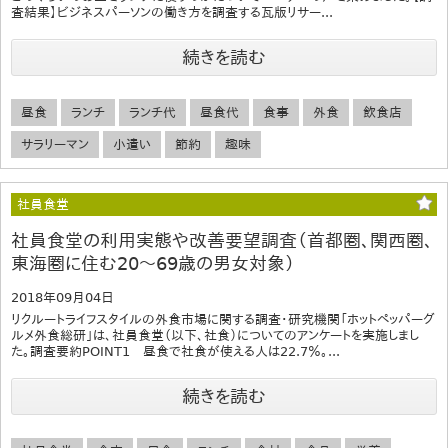
査結果】ビジネスパーソンの働き方を調査する瓦版リサー...
続きを読む
昼食
ランチ
ランチ代
昼食代
食事
外食
飲食店
サラリーマン
小遣い
節約
趣味
社員食堂
社員食堂の利用実態や改善要望調査（首都圏、関西圏、
東海圏に住む20～69歳の男女対象）
2018年09月04日
リクルートライフスタイルの外食市場に関する調査・研究機関「ホットペッパーグ
ルメ外食総研」は、社員食堂（以下、社食）についてのアンケートを実施しまし
た。調査要約POINT1 昼食で社食が使える人は22.7％。...
続きを読む