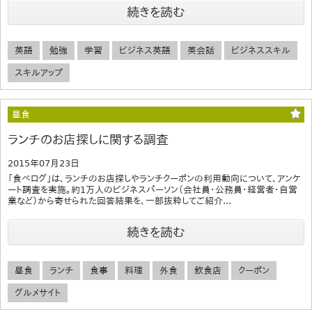
続きを読む
英語
勉強
学習
ビジネス英語
英会話
ビジネススキル
スキルアップ
昼食
ランチのお店探しに関する調査
2015年07月23日
「食べログ」は、ランチのお店探しやランチクーポンの利用動向について、アンケ
ート調査を実施。約1万人のビジネスパーソン（会社員・公務員・経営者・自営
業など）から寄せられた回答結果を、一部抜粋してご紹介...
続きを読む
昼食
ランチ
食事
料理
外食
飲食店
クーポン
グルメサイト