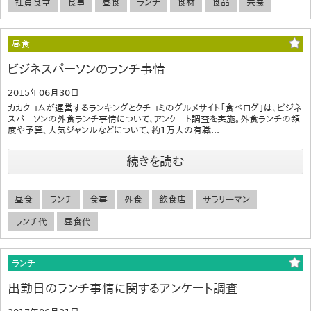
社員食堂
食事
昼食
ランチ
食材
食品
栄養
昼食
ビジネスパーソンのランチ事情
2015年06月30日
カカクコムが運営するランキングとクチコミのグルメサイト「食べログ」は、ビジネ
スパーソンの外食ランチ事情について、アンケート調査を実施。外食ランチの頻
度や予算、人気ジャンルなどについて、約1万人の有職...
続きを読む
昼食
ランチ
食事
外食
飲食店
サラリーマン
ランチ代
昼食代
ランチ
出勤日のランチ事情に関するアンケート調査