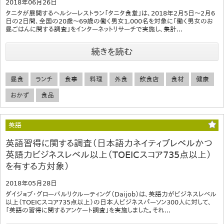
2018年06月26日
タニタが展開するヘルシーレストラン「タニタ食堂」は、2018年2月5日～2月6
日の2日間、全国の20歳～69歳の働く男女1,000名を対象に「働く男女のお
昼ごはんに関する調査」をインターネットリサーチで実施し、集計...
続きを読む
昼食
ランチ
食事
料理
外食
飲食店
食材
健康
おかず
食品
英語
英語習得に関する調査（日本語力ネイティブレベルかつ
英語力ビジネスレベル以上（TOEICスコア735点以上）
を有する方対象）
2018年05月28日
ダイジョブ・グローバルリクルーティング（Daijob）は、英語力がビジネスレベル
以上（TOEICスコア735点以上）の日本人ビジネスパーソン300人に対して、
「英語の習得に関するアンケート調査」を実施しました。それ...