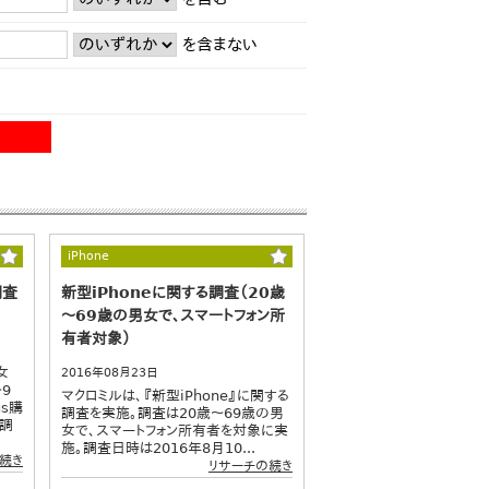
を含まない
iPhone
調査
新型iPhoneに関する調査（20歳
～69歳の男女で、スマートフォン所
有者対象）
女
2016年08月23日
9
マクロミルは、『新型iPhone』に関する
us購
調査を実施。調査は20歳～69歳の男
【調
女で、スマートフォン所有者を対象に実
施。調査日時は2016年8月10...
続き
リサーチの続き