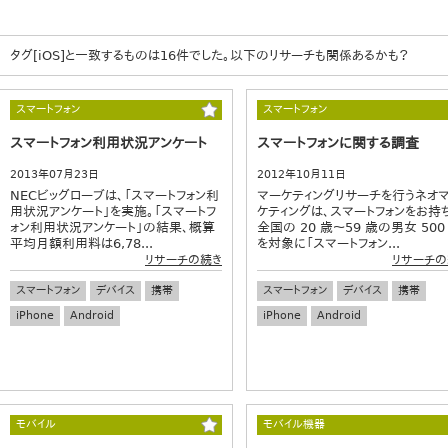
タグ[iOS]と一致するものは16件でした。以下のリサーチも関係あるかも？
スマートフォン
スマートフォン
スマートフォン利用状況アンケート
スマートフォンに関する調査
2013年07月23日
2012年10月11日
NECビッグローブは、「スマートフォン利
マーケティングリサーチを行うネオ
用状況アンケート」を実施。「スマートフ
ケティングは、スマートフォンをお持
ォン利用状況アンケート」の結果、概算
全国の 20 歳～59 歳の男女 500
平均月額利用料は6,78...
を対象に「スマートフォン...
リサーチの続き
リサーチの
スマートフォン
デバイス
携帯
スマートフォン
デバイス
携帯
iPhone
Android
iPhone
Android
モバイル
モバイル機器