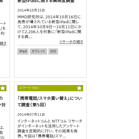
関
新型iPadに関する興味度調査
2014年10月15日
MMD研究所は、2014年10月16日に
発表が噂されている新型iPadに関し
ート
て、2014年10月9日～10月11日にか
」を
けて2,206人を対象に「新型iPadに関
を利
する興...
リサーチの続き
続き
iPad
タブレット
iOS
スマートフォン
の
「携帯電話/スマホ買い替え」につい
ン対
て調査（第5回）
2014年07月11日
インターネットコムと NTTコム リサーチ
がインターネットを活用したアンケート
は、
調査を定期的に行い、その結果を発
期
表。今回は「携帯電話/スマ...
びの