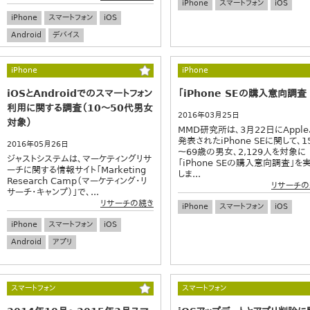
iPhone
スマートフォン
iOS
iPhone
スマートフォン
iOS
Android
デバイス
iPhone
iPhone
iOSとAndroidでのスマートフォン
「iPhone SEの購入意向調査
利用に関する調査（10～50代男女
2016年03月25日
対象）
MMD研究所は、3月22日にApple
発表されたiPhone SEに関して、1
2016年05月26日
～69歳の男女、2,129人を対象に
ジャストシステムは、マーケティングリサ
「iPhone SEの購入意向調査」を
ーチに関する情報サイト「Marketing
しま...
Research Camp（マーケティング・リ
リサーチの
サーチ・キャンプ）」で、...
リサーチの続き
iPhone
スマートフォン
iOS
iPhone
スマートフォン
iOS
Android
アプリ
スマートフォン
スマートフォン