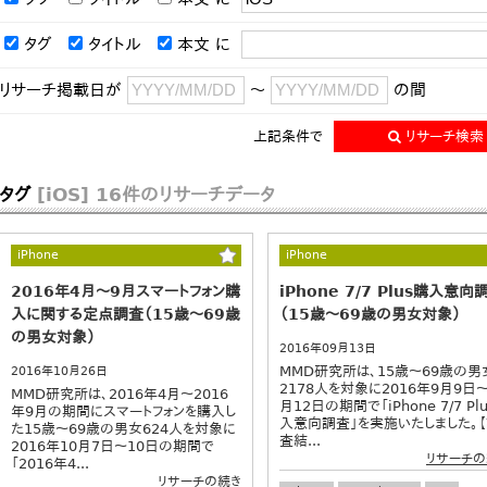
タグ
タイトル
本文
に
リサーチ掲載日が
～
の間
上記条件で
リサーチ検索
タグ
[iOS]
16件のリサーチデータ
iPhone
iPhone
2016年4月～9月スマートフォン購
iPhone 7/7 Plus購入意向
入に関する定点調査（15歳～69歳
（15歳～69歳の男女対象）
の男女対象）
2016年09月13日
MMD研究所は、15歳～69歳の男
2016年10月26日
2178人を対象に2016年9月9日～
MMD研究所は、2016年4月～2016
月12日の期間で「iPhone 7/7 Pl
年9月の期間にスマートフォンを購入し
入意向調査」を実施いたしました。
た15歳～69歳の男女624人を対象に
査結...
2016年10月7日～10日の期間で
リサーチの
「2016年4...
リサーチの続き