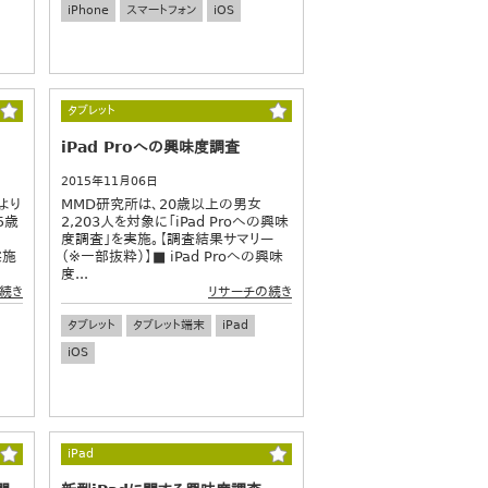
iPhone
スマートフォン
iOS
タブレット
iPad Proへの興味度調査
2015年11月06日
より
MMD研究所は、20歳以上の男女
5歳
2,203人を対象に「iPad Proへの興味
度調査」を実施。【調査結果サマリー
実施
（※一部抜粋）】■ iPad Proへの興味
度...
続き
リサーチの続き
タブレット
タブレット端末
iPad
iOS
iPad