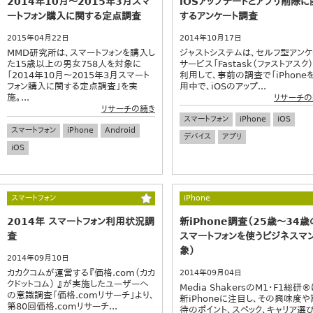
2014年10月～2015年3月スマ
iOSアップデートとアプリ削除に
ートフォン購入に関する定点調査
するアンケート調査
2015年04月22日
2014年10月17日
MMD研究所は、スマートフォンを購入し
ジャストシステムは、セルフ型アンケ
た15歳以上の男女758人を対象に
サービス「Fastask（ファストアスク）
「2014年10月～2015年3月スマート
利用して、事前の調査で「iPhone
フォン購入に関する定点調査」を実
用中で、iOSのアップ...
施。...
リサーチの
リサーチの続き
スマートフォン
iPhone
iOS
スマートフォン
iPhone
Android
デバイス
アプリ
iOS
スマートフォン
iPhone
2014年 スマートフォン利用状況調
新iPhone調査（25歳～34歳
査
スマートフォンを使うビジネスマ
象）
2014年09月10日
カカクコムが運営する『価格.com（カカ
2014年09月04日
クドットコム） 』が実施したユーザーへ
Media ShakersのM1・F1総研®
の意識調査「価格.comリサーチ」より、
新iPhoneに注目し、その興味度や
第80回価格.comリサーチ...
待のポイント、スペック、キャリア選