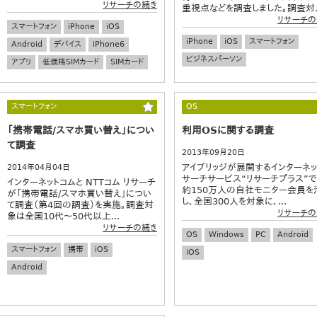
リサーチの続き
重視点などを調査しました。調査対..
リサーチの
スマートフォン
iPhone
iOS
iPhone
iOS
スマートフォン
Android
デバイス
iPhone6
ビジネスパーソン
アプリ
低価格SIMカード
SIMカード
スマートフォン
OS
「携帯電話/スマホ買い替え」につい
利用OSに関する調査
て調査
2013年09月20日
アイブリッジが展開するインターネッ
2014年04月04日
サーチサービス“リサーチプラス”で
インターネットコムと NTTコム リサーチ
約150万人の自社モニター会員を
が「携帯電話/スマホ買い替え」につい
し、全国300人を対象に、...
て調査（第4回の調査）を実施。調査対
リサーチの
象は全国10代～50代以上...
リサーチの続き
OS
Windows
PC
Android
スマートフォン
携帯
iOS
iOS
Android