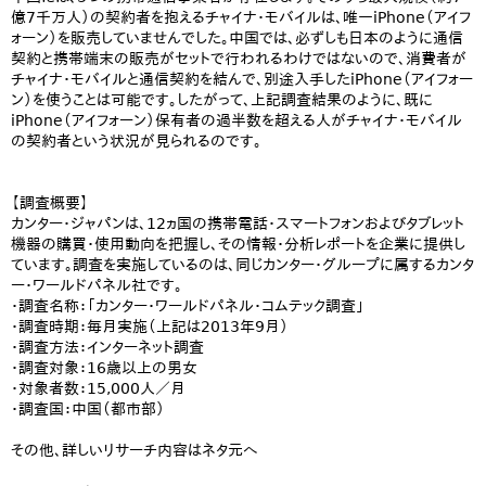
億7千万人）の契約者を抱えるチャイナ・モバイルは、唯一iPhone（アイフ
ォーン）を販売していませんでした。中国では、必ずしも日本のように通信
契約と携帯端末の販売がセットで行われるわけではないので、消費者が
チャイナ・モバイルと通信契約を結んで、別途入手したiPhone（アイフォー
ン）を使うことは可能です。したがって、上記調査結果のように、既に
iPhone（アイフォーン）保有者の過半数を超える人がチャイナ・モバイル
の契約者という状況が見られるのです。
【調査概要】
カンター・ジャパンは、12ヵ国の携帯電話・スマートフォンおよびタブレット
機器の購買・使用動向を把握し、その情報・分析レポートを企業に提供し
ています。調査を実施しているのは、同じカンター・グループに属するカンタ
ー・ワールドパネル社です。
・調査名称：「カンター・ワールドパネル・コムテック調査」
・調査時期：毎月実施（上記は2013年9月）
・調査方法：インターネット調査
・調査対象：16歳以上の男女
・対象者数：15,000人／月
・調査国：中国（都市部）
その他、詳しいリサーチ内容はネタ元へ