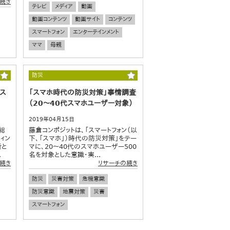
続き
テレビ
メディア
動画
動画コンテンツ
動画サイト
コンテンツ
スマートフォン
エンターテインメント
ママ
母親
防災
るス
「スマホ時代の防災対策」事情調査
（20～40代スマホユーザー対象）
2019年04月15日
総
藤倉コンポジットは、「スマートフォン（以
ィン
下、「スマホ」）時代の防災対策」をテー
所と
マに、20～40代のスマホユーザー500
.
名を対象とした意識・実...
続き
リサーチの続き
防災
災害対策
危機意識
防災意識
地震対策
災害
スマートフォン