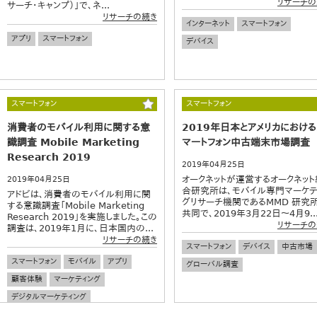
リサーチの
サーチ・キャンプ）」で、ネ...
リサーチの続き
インターネット
スマートフォン
アプリ
スマートフォン
デバイス
スマートフォン
スマートフォン
消費者のモバイル利用に関する意
2019年日本とアメリカにおけ
識調査 Mobile Marketing
マートフォン中古端末市場調査
Research 2019
2019年04月25日
オークネットが運営するオークネット
2019年04月25日
合研究所は、モバイル専門マーケテ
アドビは、消費者のモバイル利用に関
グリサーチ機関であるMMD 研究
する意識調査「Mobile Marketing
共同で、2019年3月22日～4月9..
Research 2019」を実施しました。この
リサーチの
調査は、2019年1月に、日本国内の...
リサーチの続き
スマートフォン
デバイス
中古市場
スマートフォン
モバイル
アプリ
グローバル調査
顧客体験
マーケティング
デジタルマーケティング