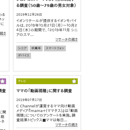
る調査（50歳～79歳の男女対象）
わる
2019年12月26日
ネッ
イオンリテールが提供するイオンモバイ
ンに
ルは、２０１９年１０月２１日（月）～１０月２
４日（木）の期間で、「２０１９年１１月 シニ
続き
アのスマ...
リサーチの続き
シニア
中高年
スマートフォン
デバイス
テレビ
調査
ママの「動画視聴」に関する調査
2019年07月17日
C Channelが運営するママ向け動画
メディア『mama＋(ママタス)』は「動画
に関
視聴」についてのアンケートを実施。調
半期
査結果トピックス■ママは毎日...
ーネ
リサーチの続き