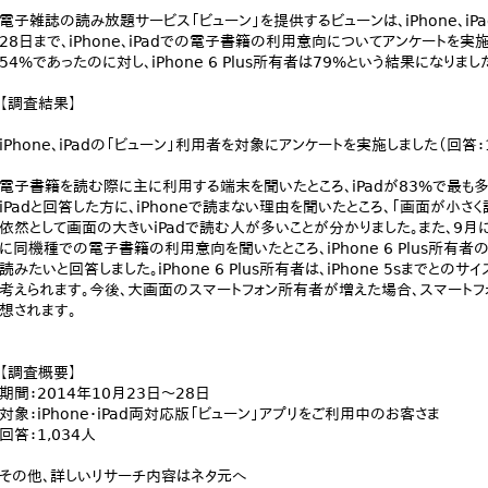
電子雑誌の読み放題サービス「ビューン」を提供するビューンは、iPhone、iP
28日まで、iPhone、iPadでの電子書籍の利用意向についてアンケートを実施
54%であったのに対し、iPhone 6 Plus所有者は79%という結果になりまし
【調査結果】
iPhone、iPadの「ビューン」利用者を対象にアンケートを実施しました（回答：1
電子書籍を読む際に主に利用する端末を聞いたところ、iPadが83%で最も多く、
iPadと回答した方に、iPhoneで読まない理由を聞いたところ、「画面が小さ
依然として画面の大きいiPadで読む人が多いことが分かりました。また、9月に発売され
に同機種での電子書籍の利用意向を聞いたところ、iPhone 6 Plus所有者の
読みたいと回答しました。iPhone 6 Plus所有者は、iPhone 5sまで
考えられます。今後、大画面のスマートフォン所有者が増えた場合、スマート
想されます。
【調査概要】
期間：2014年10月23日～28日
対象：iPhone・iPad両対応版「ビューン」アプリをご利用中のお客さま
回答：1,034人
その他、詳しいリサーチ内容はネタ元へ