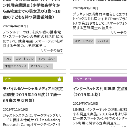
ン利用実態調査（小学校高学年か
2020年03月10日
ら高校生までの男女及び3歳～18
プラネットは消費財や暮らしにまつ
歳の子どもを持つ保護者対象）
トピックスをお届けする『Fromプラ
ト』の第129号として、スマートフォ
2020年04月07日
関する意識調査の結果を...
デジタルアーツは、未成年者の携帯電
リサーチの
話・スマートフォンの最新の利活用状況
について、携帯電話・スマートフォンを所
スマートフォン
デバイス
持する全国の小学校高学...
リサーチの続き
SNS
スマートフォン
インターネット
情報セキュリティ
ネットリテラシー
子育て
小学生
中学生
高校生
アプリ
インターネット
親子
不安
犯罪
コミュニケーション
モバイル＆ソーシャルメディア月次定
インターネットの利用環境 定点
点調査 2019年10月度（17歳～
（2019年上期）
69歳の男女対象）
2019年07月18日
LINEは、インターネットの利用環境
2019年11月19日
する調査を実施。2016年4月より
ジャストシステムは、マーケティングリサ
に一度スマートフォン等でのインタ
ーチに関する情報サイト「Marketing
ット利用に関する定点調査を...
Research Camp（マーケティング・リ