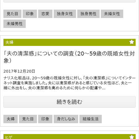
見た目
印象
恋愛
独身女性
独身男性
未婚女性
未婚男性
夫婦
「夫の清潔感」についての調査（20～59歳の既婚女性対
象）
2017年12月20日
ナリス化粧品は、20～59歳の既婚女性に対し、「夫の清潔感」についてインター
ネット調査を実施しました。夫には清潔感があると感じている女性ほど、夫と一
緒に外出をし、夫の清潔感を高めるために何らかの配慮や...
続きを読む
夫婦
見た目
印象
身だしなみ
結婚生活
ヒゲ