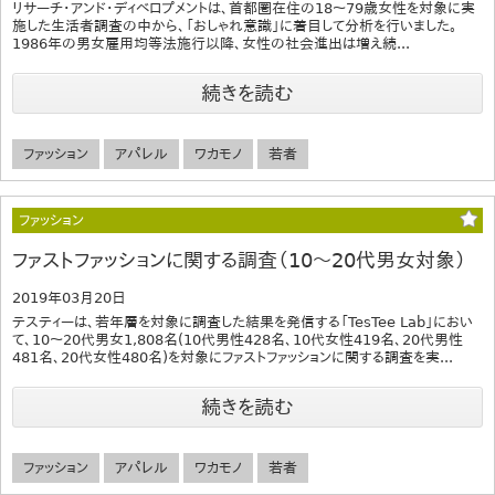
リサーチ・アンド・ディベロプメントは、首都圏在住の18～79歳女性を対象に実
施した生活者調査の中から、「おしゃれ意識」に着目して分析を行いました。
1986年の男女雇用均等法施行以降、女性の社会進出は増え続...
続きを読む
ファッション
アパレル
ワカモノ
若者
ファッション
ファストファッションに関する調査（10〜20代男女対象）
2019年03月20日
テスティーは、若年層を対象に調査した結果を発信する「TesTee Lab」におい
て、10〜20代男女1,808名(10代男性428名、10代女性419名、20代男性
481名、20代女性480名)を対象にファストファッションに関する調査を実...
続きを読む
ファッション
アパレル
ワカモノ
若者