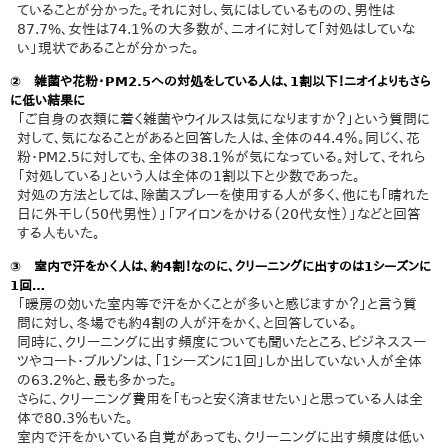
ていることが分かった。それに対し、気にはしているものの、男性は
87.7%、女性は74.1％の大多数が、ニオイに対して「対処はしていな
い」現状であることが分かった。
② 雑菌や花粉・PM2.5への対処をしている人は、1割以下！ニオイよりもさら
に低い結果に
「ご自身の衣類に着く雑菌やウイルスは気になりますか？」という質問に
対して、気になることがあると回答した人は、全体の44.4％。同じく、花
粉・PM2.5に対しても、全体の38.1％が気になっている。対して、それら
「対処している」という人は全体の1割以下と少数であった。
対処の方法としては、除菌スプレーを使用する人が多く、他にも「晴れた
日に外干し（50代男性）」「アイロンをかける（20代女性）」などと回答
する人もいた。
③ 室内で汗をかく人は、約4割！なのに、クリーニングに出すのは1シーズンに
1回…
「暖房の効いた室内等で汗をかくことが多いと感じますか？」と言う質
問に対し、冬場でも約4割の人が汗をかく、と回答している。
同時に、クリーニングに出す頻度についても聞いたところ、ビジネススー
ツやコート・ブルゾンは、「1シーズンに1回」しか出していない人が全体
の63.2%と、最も多かった。
さらに、クリーニング費用を「もっと安く済ませたい」と思っている人は全
体で80.3％もいた。
室内で汗をかいている自覚があっても、クリーニングに出す頻度は低い