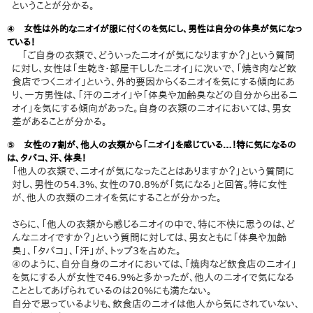
ということが分かる。
④ 女性は外的なニオイが服に付くのを気にし、男性は自分の体臭が気になっ
ている！
「ご自身の衣類で、どういったニオイが気になりますか？」という質問
に対し、女性は「生乾き・部屋干ししたニオイ」に次いで、「焼き肉など飲
食店でつくニオイ」という、外的要因からくるニオイを気にする傾向にあ
り、一方男性は、「汗のニオイ」や「体臭や加齢臭などの自分から出るニ
オイ」を気にする傾向があった。自身の衣類のニオイにおいては、男女
差があることが分かる。
⑤ 女性の7割が、他人の衣類から「ニオイ」を感じている…！特に気になるの
は、タバコ、汗、体臭！
「他人の衣類で、ニオイが気になったことはありますか？」という質問に
対し、男性の54.3%、女性の70.8%が「気になる」と回答。特に女性
が、他人の衣類のニオイを気にすることが分かった。
さらに、「他人の衣類から感じるニオイの中で、特に不快に思うのは、ど
んなニオイですか？」という質問に対しては、男女ともに「体臭や加齢
臭」、「タバコ」、「汗」が、トップ3を占めた。
④のように、自分自身のニオイにおいては、「焼肉など飲食店のニオイ」
を気にする人が女性で46.9%と多かったが、他人のニオイで気になる
こととしてあげられているのは20%にも満たない。
自分で思っているよりも、飲食店のニオイは他人から気にされていない、