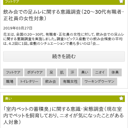
フットケア
飲み会での足ムレに関する意識調査（20～30代有職者・
正社員の女性対象）
2019年03月27日
花王は、全国の20～30代、有職者・正社員の女性に対して、飲み会での足ムレ
に関する意識調査を実施しました。調査トピックス座敷での飲み会頻度の平均
は、4.2回に1回。座敷のシチュエーションで最も多いのは「会...
続きを読む
フットケア
ボディケア
足
肌
汗
臭い
ニオイ
体臭
職場
トイレタリー
飲み会
有職女性
ワーキングウーマン
臭い
「室内ペットの蓄積臭」に関する意識・実態調査（現在室
内でペットを飼育しており、ニオイが気になったことがある
人対象）