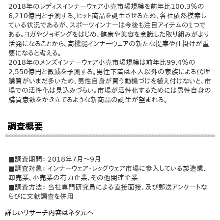
2018年のレディスインナーウェア小売市場規模を前年比100.3％の
6,210億円と予測する。ヒット商品を誕生させるため、各社依然模索し
ている状況であるが、スポーツインナーは今後も注目アイテムの1つで
ある。ヨガやジョギングをはじめ、健康や美容を意識した取り組みがより
活発になることから、高機能インナーウェアの新たな提案や仕掛けが重
要になると考える。
2018年のメンズインナーウェア小売市場規模は前年比99.4％の
2,550億円と微減を予測する。男性下着は本人以外の家族による代理
購買がいまだ多いため、男性自身が買う動機づけを植え付けないと、市
場での活性化は見込みづらい。市場が活性化するためには男性自身の
購買意欲をかき立てるような新商品の誕生が望まれる。
調査概要
■調査期間： 2018年7月～9月
■調査対象： インナーウェア・レッグウェア市場に参入している製造業、
卸売業、小売業の有力企業、その他関連企業
■調査方法： 当社専門研究員による直接面接、及び郵送アンケートな
らびに文献調査を併用
詳しいリサーチ内容はネタ元へ