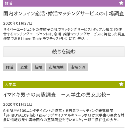
婚活
国内オンライン恋活・婚活マッチングサービスの市場調査
2020年01月27日
サイバーエージェントの連結子会社でマッチングサービス「タップル誕生」を運
営するマッチングエージェントは、恋活・婚活マッチングサービスに特化した調査
機関である「Love Tech（ラブテック）ラボ」にて、デジ...
続きを読む
婚活
恋愛
結婚
市場規模
市場予測
大学生
イマドキ男子の実態調査 －大学生の男女比較－
2020年01月21日
SHIBUYA109エンタテイメントが運営する若者マーケティング研究機関
『SHIBUYA109 lab.（読み：シブヤイチマルキューラボ）』は大学生の男女を対
象に情報収集や興味関心の意識調査を行いました。一都三県在住の大学...