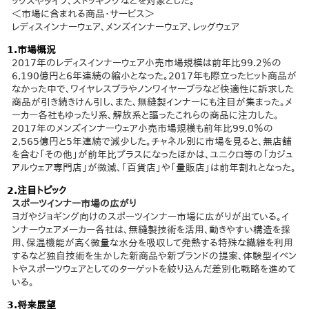
ックスやタイツ、ストッキングなどを対象とした。
＜市場に含まれる商品・サービス＞
レディスインナーウェア、メンズインナーウェア、レッグウェア
1.市場概況
2017年のレディスインナーウェア小売市場規模は前年比99.2％の
6,190億円と6年連続の縮小となった。2017年も際立ったヒット商品が
なかった中で、ワイヤレスブラやノンワイヤーブラなど快適性に訴求した
商品が引き続きけん引し、また、無縫製インナーにも注目が集まった。メ
ーカー各社もゆったり系、解放系と謳ったこれらの商品に注力した。
2017年のメンズインナーウェア小売市場規模も前年比99.0％の
2,565億円と5年連続で減少した。チャネル別に市場を見ると、無店舗
を含む「その他」が前年比プラスになったほかは、ユニクロ等の「カジュ
アルウェア専門店」が微減、「百貨店」や「量販店」は前年割れとなった。
2.注目トピック
スポーツインナー市場の広がり
ヨガやジョギング向けのスポーツインナー市場に広がりが出ている。イ
ンナーウェアメーカー各社は、無縫製技術を活用、動きやすい構造を採
用、保温機能が高く微量な水分を吸収して発熱する特殊な繊維を利用
するなど独自技術を生かした新商品や新ブランドの提案、体験型イベン
トやスポーツウェアとしてのターゲットを絞り込んだ差別化戦略を進めて
いる。
3.将来展望