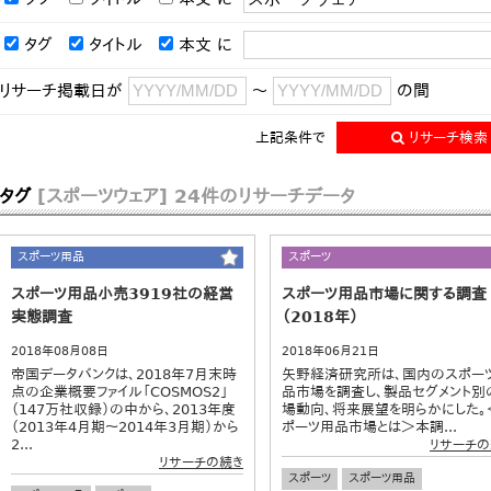
タグ
タイトル
本文
に
リサーチ掲載日が
～
の間
上記条件で
リサーチ検索
タグ
[スポーツウェア]
24件のリサーチデータ
スポーツ用品
スポーツ
スポーツ用品小売3919社の経営
スポーツ用品市場に関する調査
実態調査
（2018年）
2018年08月08日
2018年06月21日
帝国データバンクは、2018年7月末時
矢野経済研究所は、国内のスポー
点の企業概要ファイル「COSMOS2」
品市場を調査し、製品セグメント別
（147万社収録）の中から、2013年度
場動向、将来展望を明らかにした。
（2013年4月期～2014年3月期）から
ポーツ用品市場とは＞本調...
2...
リサーチの
リサーチの続き
スポーツ
スポーツ用品