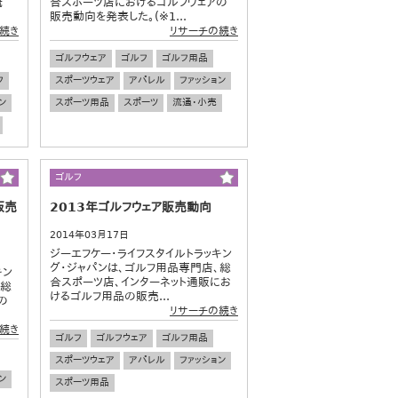
概
合スポーツ店におけるゴルフウェアの
販売動向を発表した。(※1...
続き
リサーチの続き
ゴルフウェア
ゴルフ
ゴルフ用品
フ
スポーツウェア
アパレル
ファッション
ン
スポーツ用品
スポーツ
流通・小売
ゴルフ
販売
2013年ゴルフウェア販売動向
2014年03月17日
ジーエフケー・ライフスタイルトラッキン
グ・ジャパンは、ゴルフ用品専門店、総
キン
合スポーツ店、インターネット通販にお
、総
けるゴルフ用品の販売...
の
リサーチの続き
続き
ゴルフ
ゴルフウェア
ゴルフ用品
スポーツウェア
アパレル
ファッション
ン
スポーツ用品