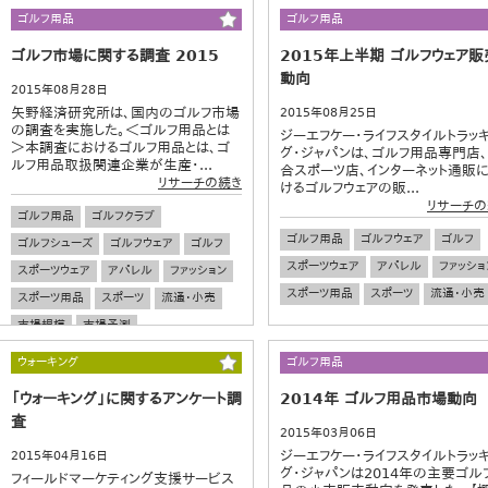
ゴルフ用品
ゴルフ用品
ゴルフ市場に関する調査 2015
2015年上半期 ゴルフウェア販
動向
2015年08月28日
矢野経済研究所は、国内のゴルフ市場
2015年08月25日
の調査を実施した。＜ゴルフ用品とは
ジーエフケー・ライフスタイルトラッ
＞本調査におけるゴルフ用品とは、ゴ
グ・ジャパンは、ゴルフ用品専門店
ルフ用品取扱関連企業が生産・...
合スポーツ店、インターネット通販
リサーチの続き
けるゴルフウェアの販...
リサーチの
ゴルフ用品
ゴルフクラブ
ゴルフ用品
ゴルフウェア
ゴルフ
ゴルフシューズ
ゴルフウェア
ゴルフ
スポーツウェア
アパレル
ファッショ
スポーツウェア
アパレル
ファッション
スポーツ用品
スポーツ
流通・小売
スポーツ用品
スポーツ
流通・小売
市場規模
市場予測
ウォーキング
ゴルフ用品
「ウォーキング」に関するアンケート調
2014年 ゴルフ用品市場動向
査
2015年03月06日
ジーエフケー・ライフスタイルトラッ
2015年04月16日
グ・ジャパンは2014年の主要ゴル
フィールドマーケティング支援サービス