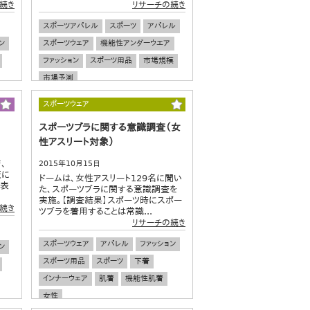
続き
リサーチの続き
スポーツアパレル
スポーツ
アパレル
ン
スポーツウェア
機能性アンダーウエア
ファッション
スポーツ用品
市場規模
市場予測
スポーツウェア
スポーツブラに関する意識調査（女
性アスリート対象）
、
2015年10月15日
販に
ドームは、女性アスリート129名に聞い
発表
た、スポーツブラに関する意識調査を
実施。【調査結果】スポーツ時にスポー
続き
ツブラを着用することは常識...
リサーチの続き
スポーツウェア
アパレル
ファッション
ン
スポーツ用品
スポーツ
下着
インナーウェア
肌着
機能性肌着
女性