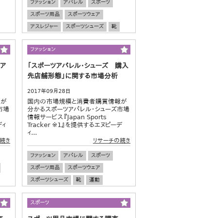
ファッション
アパレル
スポーツ
スポーツ用品
スポーツウェア
アスレジャー
スポーツシューズ
靴
市場規模
市場予測
ファッション
ア
「スポーツアパレル・シューズ 購入
先店舗形態」に関する市場分析
2017年09月28日
報が
国内の市場規模と消費者購買情報が
市場
分かるスポーツアパレル・シューズ市場
情報サービス『Japan Sports
ディ
Tracker ※1』を提供するエヌピーデ
ィ...
続き
リサーチの続き
ファッション
アパレル
スポーツ
スポーツ用品
スポーツウェア
スポーツシューズ
靴
運動
流通・小売
市場規模
市場予測
スポーツ