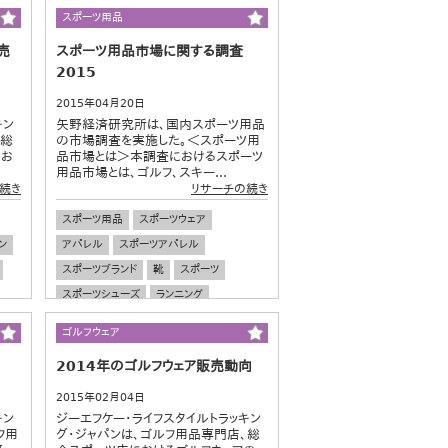
スポーツ用品
売
スポーツ用品市場に関する調査
2015
2015年04月20日
キン
矢野経済研究所は、国内スポーツ用品
、総
の市場調査を実施した。＜スポーツ用
にお
品市場とは＞本調査におけるスポーツ
用品市場とは、ゴルフ、スキー...
続き
リサーチの続き
スポーツ用品
スポーツウェア
ン
アパレル
スポーツアパレル
スポーツブランド
靴
スポーツ
スポーツシューズ
ランニング
ウォーキング
運動
ゴルフウェア
2014年のゴルフウェア販売動向
2015年02月04日
キン
ジーエフケー・ライフスタイルトラッキン
フ用
グ・ジャパンは、ゴルフ用品専門店、総