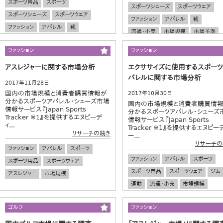
スポーツ用品
スポーツ
スポーツシューズ
スポーツウェア
スポーツシューズ
スポーツウェア
ファッション
アパレル
靴
ファッション
アパレル
靴
流通・小売
市場規模
市場予測
流通・小売
市場規模
ファッション
ファッション
アスレジャーに関する市場分析
エクササイズに使用するスポーツ
パレルに関する市場分析
2017年11月28日
国内の市場規模と消費者購買情報が
2017年10月30日
分かるスポーツアパレル・シューズ市場
国内の市場規模と消費者購買情
情報サービス『Japan Sports
分かるスポーツアパレル・シューズ
Tracker ※1』を提供するエヌピーデ
情報サービス『Japan Sports
ィ...
Tracker ※1』を提供するエヌピー
リサーチの続き
ー...
リサーチの
ファッション
アパレル
スポーツ
ファッション
アパレル
スポーツ
スポーツ用品
スポーツウェア
スポーツ用品
スポーツウェア
ジム
アスレジャー
市場規模
運動
流通・小売
市場規模
市場予測
ゴルフ
ファッション