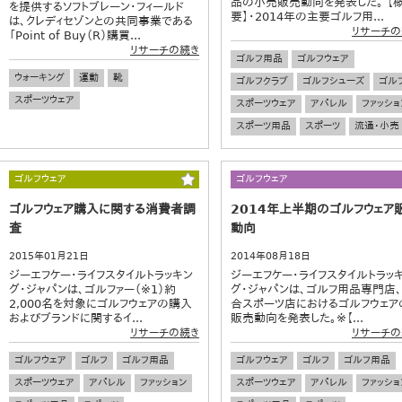
品の小売販売動向を発表した。 【
を提供するソフトブレーン・フィールド
要】・2014年の主要ゴルフ用...
は、クレディセゾンとの共同事業である
リサーチの
「Point of Buy（R）購買...
リサーチの続き
ゴルフ用品
ゴルフウェア
ウォーキング
運動
靴
ゴルフクラブ
ゴルフシューズ
ゴル
スポーツウェア
スポーツウェア
アパレル
ファッショ
スポーツ用品
スポーツ
流通・小売
ゴルフウェア
ゴルフウェア
ゴルフウェア購入に関する消費者調
2014年上半期のゴルフウェア
査
動向
2015年01月21日
2014年08月18日
ジーエフケー・ライフスタイルトラッキン
ジーエフケー・ライフスタイルトラッ
グ・ジャパンは、ゴルファー（※1）約
グ・ジャパンは、ゴルフ用品専門店
2,000名を対象にゴルフウェアの購入
合スポーツ店におけるゴルフウェア
およびブランドに関するイ...
販売動向を発表した。※【...
リサーチの続き
リサーチの
ゴルフウェア
ゴルフ
ゴルフ用品
ゴルフウェア
ゴルフ
ゴルフ用品
スポーツウェア
アパレル
ファッション
スポーツウェア
アパレル
ファッショ