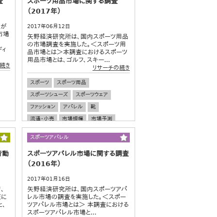
査
スポーツ用品市場に関する調査
（2017年）
報が
2017年06月12日
市場
矢野経済研究所は、国内スポーツ用品
の市場調査を実施した。＜スポーツ用
ディ
品市場とは＞本調査におけるスポーツ
用品市場とは、ゴルフ、スキー...
続き
リサーチの続き
スポーツ
スポーツ用品
スポーツシューズ
スポーツウェア
ファッション
アパレル
靴
流通・小売
市場規模
市場予測
スポーツアパレル
行動
スポーツアパレル市場に関する調査
（2016年）
2017年01月16日
、
矢野経済研究所は、国内スポーツアパ
販に
レル市場の調査を実施した。＜スポー
と、
ツアパレル市場とは＞ 本調査における
スポーツアパレル市場と...