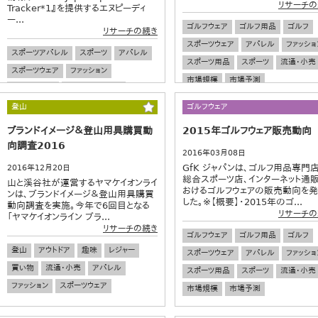
リサーチの
Tracker*1』を提供するエヌピーディ
ー...
ゴルフウェア
ゴルフ用品
ゴルフ
リサーチの続き
スポーツウェア
アパレル
ファッショ
スポーツアパレル
スポーツ
アパレル
スポーツ用品
スポーツ
流通・小売
スポーツウェア
ファッション
市場規模
市場予測
スポーツ用品
スポーツシューズ
登山
ゴルフウェア
ブランドイメージ＆登山用具購買動
2015年ゴルフウェア販売動向
向調査2016
2016年03月08日
GfK ジャパンは、ゴルフ用品専門店
2016年12月20日
総合スポーツ店、インターネット通
山と溪谷社が運営するヤマケイオンライ
おけるゴルフウェアの販売動向を
ンは、ブランドイメージ＆登山用具購買
した。※【概要】・2015年のゴ...
動向調査を実施。今年で6回目となる
リサーチの
「ヤマケイオンライン ブラ...
リサーチの続き
ゴルフウェア
ゴルフ用品
ゴルフ
登山
アウトドア
趣味
レジャー
スポーツウェア
アパレル
ファッショ
買い物
流通・小売
アパレル
スポーツ用品
スポーツ
流通・小売
ファッション
スポーツウェア
市場規模
市場予測