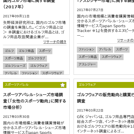
国内ゴルフ市場に関する調査
「アスレジャー市場」に関する調
（2017年）
2017年07月27日
国内の市場規模と消費者購買情
2017年09月11日
分かるスポーツアパレル・シューズ
矢野経済研究所は、国内のゴルフ市場
情報サービス『Japan Sports
の調査を実施した。＜ゴルフ用品とは
Tracker ※1』を提供するエヌピー
＞ 本調査におけるゴルフ用品とは、ゴ
ー...
ルフ用品取扱関連企業が...
リサーチの
リサーチの続き
ファッション
アパレル
スポーツ
ゴルフ
ゴルフ用品
スポーツ
スポーツ用品
スポーツウェア
スポーツ用品
ゴルフクラブ
アスレジャー
ゴルフシューズ
ゴルフウェア
アパレル
ファッション
スポーツウェア
市場規模
市場予測
スポーツアパレル
ゴルフウェア
スポーツアパレル・シューズ市場調
ゴルフウェアの販売動向と購買
査（「女性のスポーツ動向」に関する
調査
市場分析）
2017年03月22日
GfK ジャパンは、ゴルフ用品専門店
2017年03月30日
総合スポーツ店、インターネット通
国内の市場規模と消費者購買情報が
おけるゴルフウェアの販売動向※1
分かるスポーツアパレル・シューズ市場
インターネット調査によるゴ...
情報サービス『Japan Sports