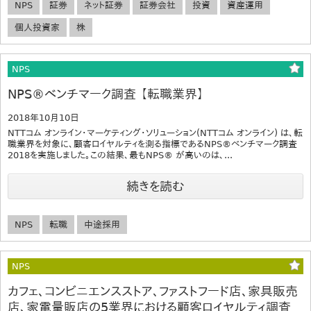
NPS
証券
ネット証券
証券会社
投資
資産運用
個人投資家
株
NPS
NPS®ベンチマーク調査 【転職業界】
2018年10月10日
NTTコム オンライン・マーケティング・ソリューション(NTTコム オンライン) は、転
職業界を対象に、顧客ロイヤルティを測る指標であるNPS®ベンチマーク調査
2018を実施しました。この結果、最もNPS® が高いのは、...
続きを読む
NPS
転職
中途採用
NPS
カフェ、コンビニエンスストア、ファストフード店、家具販売
店、家電量販店の5業界における顧客ロイヤルティ調査