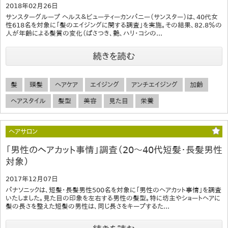
2018年02月26日
サンスターグループ ヘルス＆ビューティーカンパニー（サンスター）は、40代女
性618名を対象に「髪のエイジングに関する調査」を実施。その結果、82.8％の
人が年齢による髪質の変化（ぱさつき、艶、ハリ・コシの...
続きを読む
髪
頭髪
ヘアケア
エイジング
アンチエイジング
加齢
ヘアスタイル
髪型
美容
見た目
栄養
ヘアサロン
「男性のヘアカット事情」調査（20～40代短髪・長髪男性
対象）
2017年12月07日
パナソニックは、短髪・長髪男性500名を対象に「男性のヘアカット事情」を調査
いたしました。見た目の印象を左右する男性の髪型。特に坊主やショートヘアに
髪の長さを整えた短髪の男性は、同じ長さをキープするた...