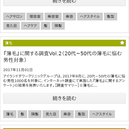
続きを読む
ヘアサロン
理容室
美容室
美容
ヘアスタイル
髪型
見た目
ヘアケア
髪
頭髪
薄毛
『薄毛』に関する調査Vol.2（20代~50代の薄毛に悩む
男性対象）
2017年11月01日
アイランドタワークリニックグループは、2017年9月に、20代~50代の薄毛に悩
む男性1000名を対象に、インターネット調査にて実施した『薄毛』に関するアン
ケート」の結果を発表いたします。【調査サマリー】①薄毛に...
続きを読む
薄毛
髪
頭髪
見た目
美容
髪型
ヘアスタイル