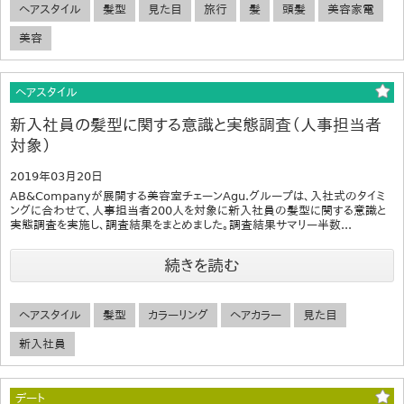
ヘアスタイル
髪型
見た目
旅行
髪
頭髪
美容家電
美容
ヘアスタイル
新入社員の髪型に関する意識と実態調査（人事担当者
対象）
2019年03月20日
AB&Companyが展開する美容室チェーンAgu.グループは、入社式のタイミ
ングに合わせて、人事担当者200人を対象に新入社員の髪型に関する意識と
実態調査を実施し、調査結果をまとめました。調査結果サマリー半数...
続きを読む
ヘアスタイル
髪型
カラーリング
ヘアカラー
見た目
新入社員
デート