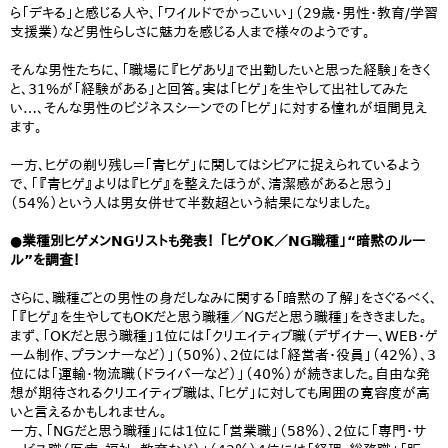
ら「デキる」と感じる人や、「ワイルドでかっこいい」（29歳・男性・教育/学習
支援業）など男性らしさに魅力を感じる人まで様々のようです。
そんな男性たちに、「職場に『ヒゲあり』で出勤したいと思った経験」をきく
と、31%が「経験がある」と回答。実は「ヒゲ」を生やして出社してみた
い…、そんな男性のビジネスシーンでの「ヒゲ」に対する憧れが垣間見え
ます。
一方、ヒゲの剃り残し＝「青ヒゲ」に関してはシビアに捉えられているよう
で、「『青ヒゲ』よりは『ヒゲ』を整えたほうが、清潔感があると思う」
（54％）という人は男女併せて半数超という結果になりました。
●業種別ヒゲメンNGリストも発表！ 「ヒゲOK／NG職種」“暗黙のルー
ル”を調査！
さらに、職種ごとの男性の身だしなみに関する「暗黙の了解」をさぐるべく、
「『ヒゲ』を生やしてもOKだと思う職種／NGだと思う職種」をききました。
まず、「OKだと思う職種」1位には「クリエイティブ職（デザイナー、WEB・ゲ
ーム制作、プランナーなど）」（50％）、2位には「経営者・役員」（42％）、3
位には「運輸・物流職（ドライバーなど）」（40％）が続きました。自由な発
想が期待されるクリエイティブ職は、「ヒゲ」に対しても周囲の寛容度が高
いと言えるかもしれません。
一方、「NGだと思う職種」には1位に「営業職」（58％）、2位に「専門・サ