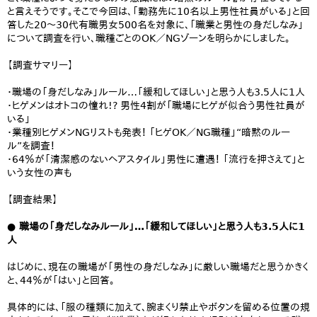
と言えそうです。そこで今回は、「勤務先に10名以上男性社員がいる」と回
答した20～30代有職男女500名を対象に、「職業と男性の身だしなみ」
について調査を行い、職種ごとのOK／NGゾーンを明らかにしました。
【調査サマリー】
・職場の「身だしなみ」ルール…「緩和してほしい」と思う人も3.5人に1人
・ヒゲメンはオトコの憧れ!? 男性4割が「職場にヒゲが似合う男性社員が
いる」
・業種別ヒゲメンNGリストも発表！ 「ヒゲOK／NG職種」“暗黙のルー
ル”を調査！
・64％が「清潔感のないヘアスタイル」男性に遭遇！ 「流行を押さえて」と
いう女性の声も
【調査結果】
● 職場の「身だしなみルール」…「緩和してほしい」と思う人も3.5人に1
人
はじめに、現在の職場が「男性の身だしなみ」に厳しい職場だと思うかきく
と、44％が「はい」と回答。
具体的には、「服の種類に加えて、腕まくり禁止やボタンを留める位置の規