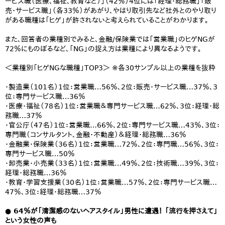
ービス職（医療、福祉、教育など）」（42％）4位には「経理・総務職」「販
売・サービス職」（各33％）があがり、やはり取引先など社外とのやり取り
がある職種は「ヒゲ」が許されないと考えられていることがわかります。
また、回答者の業種別でみると、金融/保険業では「営業職」のヒゲNGが
72％にものぼるなど、「NG」の捉え方は業種により異なるようです。
＜業種別「ヒゲNGな職種」TOP3＞ ※各30サンプル以上の業種を抜粋
・製造業（101名）1位：営業職…56％、2位：販売・サービス職…37％、3
位：専門サービス職…36％
・医療・福祉（78名）1位：営業職＆専門サービス職…62％、3位：経理・総
務職…37％
・官公庁（47名）1位：営業職…66％、2位：専門サービス職…43％、3位：
専門職（コンサルタント、金融・不動産）＆経理・総務職…36％
・金融業・保険業（36名）1位：営業職…72％、2位：専門職…56％、3位：
専門サービス職…50％
・卸売業・小売業（33名）1位：営業職…49％、2位：技術職…39％、3位：
経理・総務職…36％
・教育・学習支援業（30名）1位：営業職…57％、2位：専門サービス職…
47％、3位：経理・総務職…37％
● 64％が「清潔感のないヘアスタイル」男性に遭遇！ 「流行を押さえて」
という女性の声も