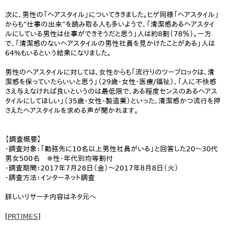
次に、男性の「ヘアスタイル」についてききました。ヒゲ同様「ヘアスタイル」
からも“仕事の出来”を読み取る人も多いようで、「清潔感あるヘアスタイ
ルにしている男性は仕事ができそうだと思う」人は約8割（78％）。一方
で、「清潔感のないヘアスタイルの男性社員を見かけたことがある」人は
64%もいるという結果になりました。
男性のヘアスタイルに対しては、女性からも「流行りのツーブロックは、清
潔感を保っていたらいいと思う」（29歳・女性・医療/福祉）、「人に不快感
さえ与えなければ良いというのは最低限で、ある程度センスのあるヘアス
タイルにしてほしい」（35歳・女性・製造業）といった、清潔感かつ流行を押
さえたヘアスタイルを求める声が聞かれます。
【調査概要】
・調査対象：「勤務先に10名以上男性社員がいる」と回答した20～30代
男女500名 ※性・年代別均等割付
・調査期間：2017年7月28日（金）～2017年8月8日（火）
・調査方法：インターネット調査
詳しいリサーチ内容はネタ元へ
[
PRTIMES
]