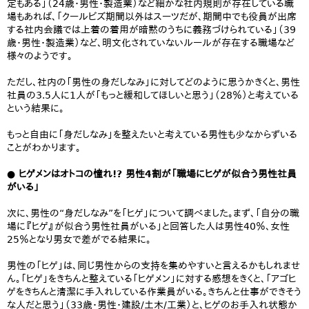
定もある」（24歳・男性・製造業）など細かな社内規則が存在している職
場もあれば、「クールビズ期間以外はスーツだが、期間中でも役員が出席
する社内会議では上着の着用が暗黙のうちに義務づけられている」（39
歳・男性・製造業）など、明文化されていないルールが存在する職場など
様々のようです。
ただし、社内の「男性の身だしなみ」に対してどのように思うかきくと、男性
社員の3.5人に1人が「もっと緩和してほしいと思う」（28％）と考えている
という結果に。
もっと自由に「身だしなみ」を整えたいと考えている男性も少なからずいる
ことがわかります。
● ヒゲメンはオトコの憧れ!? 男性4割が「職場にヒゲが似合う男性社員
がいる」
次に、男性の“身だしなみ”を「ヒゲ」について調べました。まず、「自分の職
場に『ヒゲ』が似合う男性社員がいる」と回答した人は男性40％、女性
25％となり男女で差がでる結果に。
男性の「ヒゲ」は、同じ男性からの支持を集めやすいと言えるかもしれませ
ん。「ヒゲ」をきちんと整えている「ヒゲメン」に対する感想をきくと、「アゴヒ
ゲをきちんと清潔に手入れしている作業員がいる。きちんと仕事ができそう
な人だと思う」（33歳・男性・建設/土木/工業）と、ヒゲのお手入れ状態か