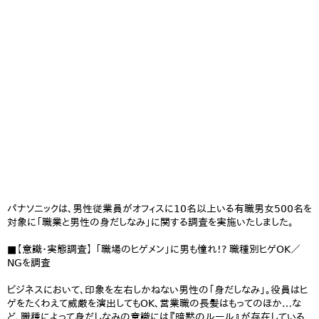
パナソニックは、男性従業員がオフィスに10名以上いる有職男女500名を
対象に「職業と男性の身だしなみ」に関する調査を実施いたしました。
■【意識・実態調査】 「職場のヒゲメン」に男も憧れ!? 職種別ヒゲOK／
NGを調査
ビジネスにおいて、印象を左右しかねない男性の「身だしなみ」。役員はヒ
ゲをたくわえて威厳を演出してもOK、営業職の長髪はもってのほか…な
ど、職種によって身だしなみの意識には『暗黙のルール』が存在している