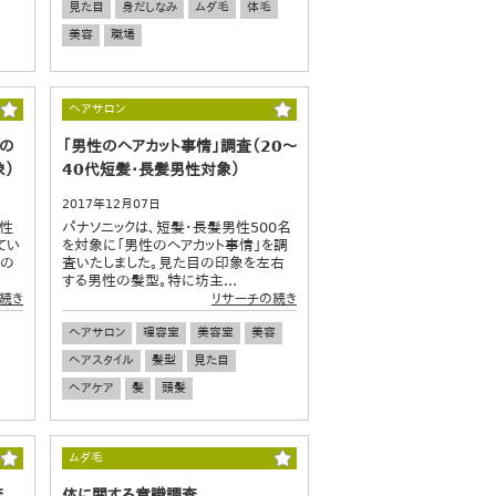
見た目
身だしなみ
ムダ毛
体毛
美容
職場
ヘアサロン
ての
「男性のヘアカット事情」調査（20～
象）
40代短髪・長髪男性対象）
2017年12月07日
男性
パナソニックは、短髪・長髪男性500名
てい
を対象に「男性のヘアカット事情」を調
代の
査いたしました。見た目の印象を左右
する男性の髪型。特に坊主...
続き
リサーチの続き
ヘアサロン
理容室
美容室
美容
ヘアスタイル
髪型
見た目
ヘアケア
髪
頭髪
ムダ毛
査
体に関する意識調査