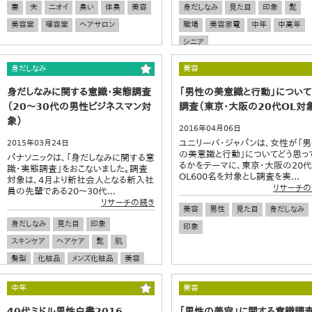
妻
夫
ニオイ
臭い
体臭
美容
身だしなみ
見た目
印象
髭
美容室
理容室
ヘアサロン
職場
美容家電
中年
中高年
シニア
身だしなみ
美容
身だしなみに関する意識・実態調査
「男性の美意識と行動」につい
（20～30代の男性ビジネスマン対
調査（東京・大阪の20代OL対
象）
2016年04月06日
ユニリーバ・ジャパンは、女性が「
2015年03月24日
の美意識と行動」についてどう思っ
パナソニックは、「身だしなみに関する意
るかをテーマに、東京・大阪の20
識・実態調査」をおこないました。調査
OL600名を対象とし調査を実...
対象は、4月より新社会人となる新入社
リサーチの
員の先輩である20～30代...
リサーチの続き
美容
男性
見た目
身だしなみ
身だしなみ
見た目
印象
印象
スキンケア
ヘアケア
髭
肌
髪型
化粧品
メンズ化粧品
美容
マナー
職場
男性
中年
美容
40代ミドル男性白書2016
「男性の美容」に関する意識調