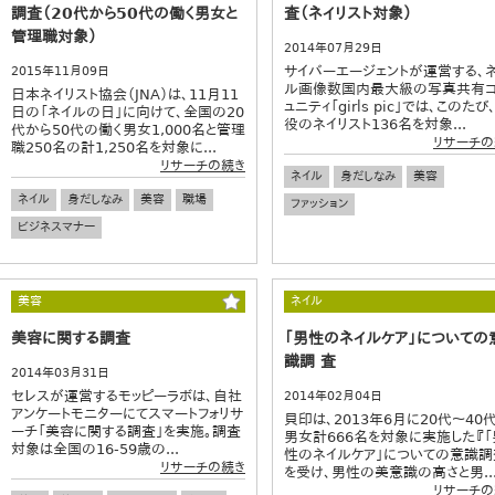
調査（20代から50代の働く男女と
査（ネイリスト対象）
管理職対象）
2014年07月29日
サイバーエージェントが運営する、
2015年11月09日
ル画像数国内最大級の写真共有コ
日本ネイリスト協会（JNA）は、11月11
ュニティ「girls pic」では、このたび
日の「ネイルの日」に向けて、全国の20
役のネイリスト136名を対象...
代から50代の働く男女1,000名と管理
リサーチの
職250名の計1,250名を対象に...
リサーチの続き
ネイル
身だしなみ
美容
ネイル
身だしなみ
美容
職場
ファッション
ビジネスマナー
美容
ネイル
美容に関する調査
「男性のネイルケア」についての
識調 査
2014年03月31日
セレスが運営するモッピーラボは、自社
2014年02月04日
アンケートモニターにてスマートフォリサ
貝印は、2013年6月に20代～40
ーチ「美容に関する調査」を実施。調査
男女計666名を対象に実施した『「
対象は全国の16-59歳の...
性のネイルケア」についての意識調
リサーチの続き
を受け、男性の美意識の高さと男..
リサーチの