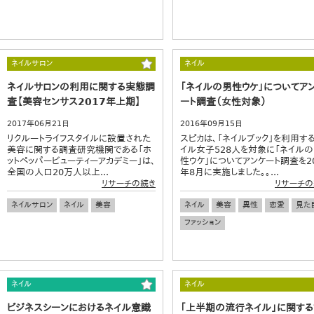
ネイルサロン
ネイル
ネイルサロンの利用に関する実態調
「ネイルの男性ウケ」についてア
査【美容センサス2017年上期】
ート調査（女性対象）
2017年06月21日
2016年09月15日
リクルートライフスタイルに設置された
スピカは、「ネイルブック」を利用す
美容に関する調査研究機関である「ホ
イル女子528人を対象に「ネイル
ットペッパービューティーアカデミー」は、
性ウケ」についてアンケート調査を20
全国の人口20万人以上...
年8月に実施しました。。...
リサーチの続き
リサーチの
ネイルサロン
ネイル
美容
ネイル
美容
異性
恋愛
見た
ファッション
ネイル
ネイル
ビジネスシーンにおけるネイル意識
「上半期の流行ネイル」に関す