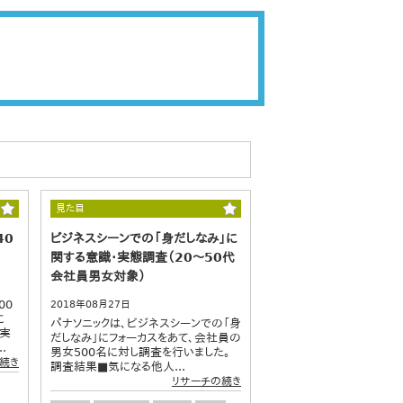
見た目
40
ビジネスシーンでの「身だしなみ」に
関する意識・実態調査（20～50代
会社員男女対象）
00
2018年08月27日
に
パナソニックは、ビジネスシーンでの「身
を実
だしなみ」にフォーカスをあて、会社員の
.
男女500名に対し調査を行いました。
続き
調査結果■気になる他人...
リサーチの続き