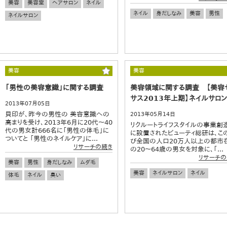
美容
美容室
ヘアサロン
ネイル
ネイル
身だしなみ
美容
男性
ネイルサロン
美容
美容
「男性の美容意識」に関する調査
美容領域に関する調査 【美容
サス2013年上期】ネイルサロ
2013年07月05日
貝印が、昨今の男性の 美容意識への
2013年05月14日
高まりを受け、2013年6月に20代～40
リクルートライフスタイルの事業創
代の男女計666名に「男性の体毛」に
に設置されたビューティ総研は、こ
ついてと 「男性のネイルケア」に...
び全国の人口20万人以上の都市
リサーチの続き
の20～64歳の男女を対象に、｢...
リサーチの
美容
男性
身だしなみ
ムダ毛
美容
ネイルサロン
ネイル
体毛
ネイル
臭い