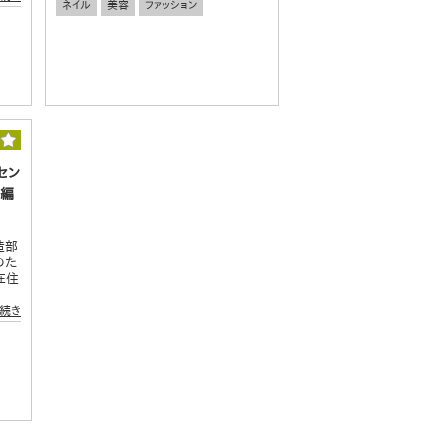
ネイル
美容
ファッション
セン
ン編
造部
のた
在住
続き