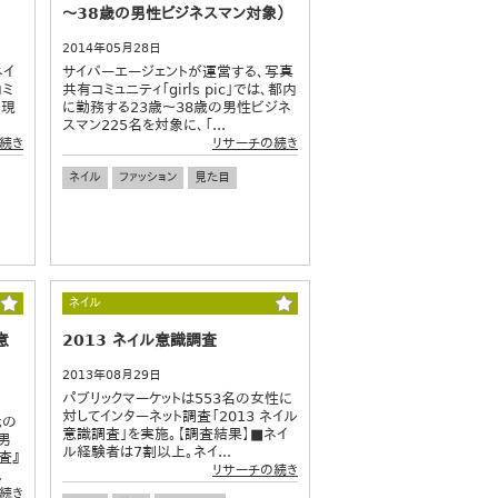
～38歳の男性ビジネスマン対象）
2014年05月28日
ネイ
サイバーエージェントが運営する、写真
ミ
共有コミュニティ「girls pic」では、都内
、現
に勤務する23歳～38歳の男性ビジネ
スマン225名を対象に、「...
続き
リサーチの続き
ネイル
ファッション
見た目
ネイル
意
2013 ネイル意識調査
2013年08月29日
パブリックマーケットは553名の女性に
対してインターネット調査「2013 ネイル
代の
意識調査」を実施。【調査結果】■ネイ
男
ル経験者は7割以上。ネイ...
査』
リサーチの続き
.
続き