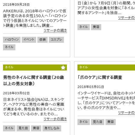
日（金）から 7月9日（月）の期間、
2018年09月28日
アプリの女性会員を対象に「ネイル
ARKERUは、2018年のハロウィンで仮
関するアンケート」を独自...
装予定のある女性150人へ「ハロウィン
リサーチの
で行う仮装とネイルについてのアンケー
ト調査」を実施しました。調査...
ネイル
美容
リサーチの続き
ハロウィン
イベント
仮装
コスプレ
ネイル
ネイル
ネイル
男性のネイルに関する調査（20歳
「爪のケア」に関する調査
以上の男女対象）
2018年03月01日
インターワイヤードは、自社のネット
2018年03月02日
ーチサービス『DIMSDRIVE』を利
日本ネイリスト協会(JNA)は、スキンケ
し、「爪のケア」についてアンケート
ア、ヘアケアなど男性の美容への意識
い、手の爪のケア方法や...
が高まる中、男性自身はネイルについ
リサーチの
てどう考えているのか、またその...
リサーチの続き
ネイル
見た目
美容
ネイル
見た目
美容
身だしなみ