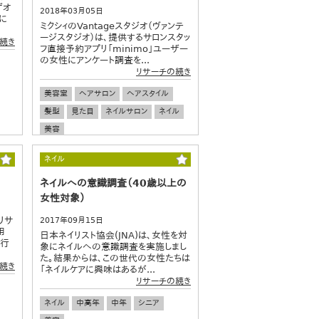
ゲオ
2018年03月05日
に
ミクシィのVantageスタジオ（ヴァンテ
ージスタジオ）は、提供するサロンスタッ
続き
フ直接予約アプリ「minimo」ユーザー
の女性にアンケート調査を...
リサーチの続き
美容室
ヘアサロン
ヘアスタイル
髪型
見た目
ネイルサロン
ネイル
美容
ネイル
ネイルへの意識調査（40歳以上の
女性対象）
リサ
2017年09月15日
用
日本ネイリスト協会(JNA)は、女性を対
を行
象にネイルへの意識調査を実施しまし
た。結果からは、この世代の女性たちは
続き
「ネイルケアに興味はあるが...
リサーチの続き
ネイル
中高年
中年
シニア