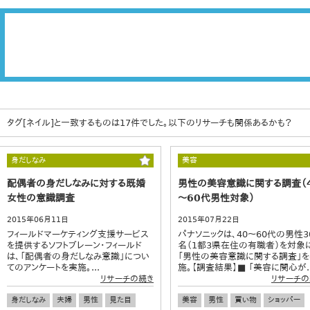
タグ[ネイル]と一致するものは17件でした。以下のリサーチも関係あるかも？
身だしなみ
美容
配偶者の身だしなみに対する既婚
男性の美容意識に関する調査（
女性の意識調査
～60代男性対象）
2015年06月11日
2015年07月22日
フィールドマーケティング支援サービス
パナソニックは、40～60代の男性3
を提供するソフトブレーン・フィールド
名（1都3県在住の有職者）を対象
は、「配偶者の身だしなみ意識」につい
「男性の美容意識に関する調査」
てのアンケートを実施。...
施。【調査結果】■ 「美容に関心が..
リサーチの続き
リサーチの
身だしなみ
夫婦
男性
見た目
美容
男性
買い物
ショッパー