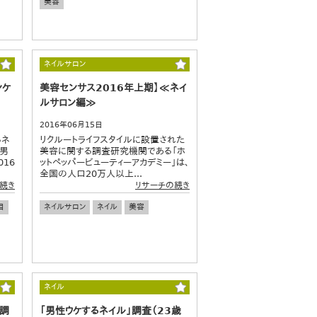
美容
ネイルサロン
ンケ
美容センサス2016年上期】≪ネイ
ルサロン編≫
2016年06月15日
るネ
リクルートライフスタイルに設置された
の男
美容に関する調査研究機関である「ホ
16
ットペッパービューティーアカデミー」は、
全国の人口20万人以上...
続き
リサーチの続き
目
ネイルサロン
ネイル
美容
ネイル
る調
「男性ウケするネイル」調査（23歳