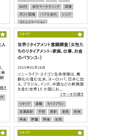
60代
世代マーケティング
団塊
ポスト団塊
バブル世代
シニア
コミュニケーション
リタイア
大人
世界リタイアメント意識調査（女性た
ちのリタイアメント：家庭、仕事、お金
のバランス-）
、
2015年01月16日
を実
ソニーライフ・エイゴン生命保険は、高
高齢
齢化の進む北米、ヨーロッパ、日本に加
え、ブラジル、インド、中国などの新興国
続き
を含む世界15 か国にお...
リサーチの続き
行
リタイア
退職
ライフプラン
生涯設計
不安
家計
老後
将来
年金
貯蓄
貯金
女性
ワーキングウーマン
有職女性
リタイア
グローバル調査