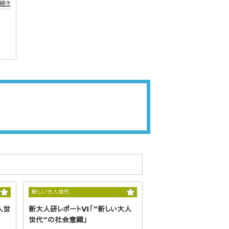
続き
新しい大人世代
人世
新大人研レポートⅥ「”新しい大人
世代”の社会意識」