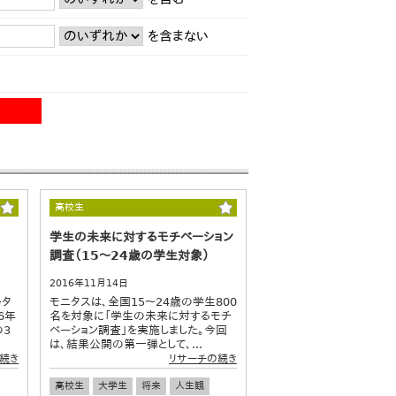
を含まない
高校生
学生の未来に対するモチベーション
）
調査（15～24歳の学生対象）
2016年11月14日
ルタ
モニタスは、全国15～24歳の学生800
6年
名を対象に「学生の未来に対するモチ
の3
ベーション調査」を実施しました。今回
は、結果公開の第一弾として、...
続き
リサーチの続き
高校生
大学生
将来
人生観