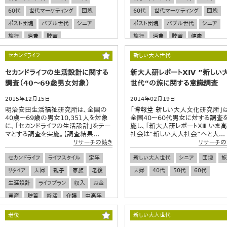
60代
世代マーケティング
団塊
60代
世代マーケティング
団塊
ポスト団塊
バブル世代
シニア
ポスト団塊
バブル世代
シニア
旅行
消費
貯蓄
旅行
消費
貯蓄
健康
セカンドライフ
新しい大人世代
セカンドライフの生活設計に関する
新大人研レポートⅩⅣ ”新しい
調査（40～69歳男女対象）
世代“の旅に関する意識調査
2015年12月15日
2014年02月19日
明治安田生活福祉研究所は、全国の
「博報堂 新しい大人文化研究所」は
40歳～69歳の男女10,351人を対象
全国40～60代男女に対する調査
に、「セカンドライフの生活設計」をテー
施し、「新大人研レポートⅩⅢ いま
マとする調査を実施。【調査結果...
社会は“新しい大人社会”へと大...
リサーチの続き
リサーチの
セカンドライフ
ライフスタイル
定年
新しい大人世代
シニア
団塊
旅
リタイア
夫婦
親子
家族
老後
夫婦
40代
50代
60代
生涯設計
ライフプラン
収入
お金
資産
貯蓄
終活
介護
中高年
中年
シニア
老後
新しい大人世代