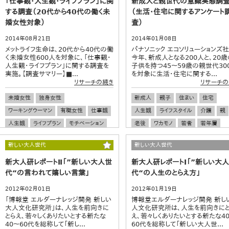
「仕事観・人生観・ライフプラン」に関
新成人と親世代の意識実態調
する調査（20代から40代の働く未
（生活・住宅に関するアンケート
婚女性対象）
査）
2014年08月21日
2014年01月08日
メットライフ生命は、20代から40代の働
パナソニック エコソリューションズ社
く未婚女性600人を対象に、「仕事観・
今年、新成人となる200人と、20歳
人生観・ライフプラン」に関する調査を
子供を持つ45～59歳の親世代30
実施。【調査サマリー】■...
を対象に生活・住宅に関する...
リサーチの続き
リサーチの
未婚女性
独身女性
新成人
親子
住まい
住宅
ワーキングウーマン
有職女性
仕事観
人生観
ライフスタイル
介護
親
人生観
ライフプラン
モチベーション
老後
ワカモノ
若者
若年層
上司
幸福
不安
貯蓄
保険
新しい大人世代
新しい大人世代
医療保険
新大人研レポートⅡ「”新しい大人世
新大人研レポートⅠ「”新しい大
代“の言われて嬉しい言葉」
代“の人生のとらえ方」
2012年02月01日
2012年01月19日
「博報堂 エルダーナレッジ開発 新しい
博報堂エルダーナレッジ開発 新し
大人文化研究所」は、人生を前向きに
人文化研究所は、人生を前向きに
とらえ、若々しくありたいとする新たな
え、若々しくありたいとする新たな4
40～60代を総称して「新し...
60代を総称して「新しい大人世...