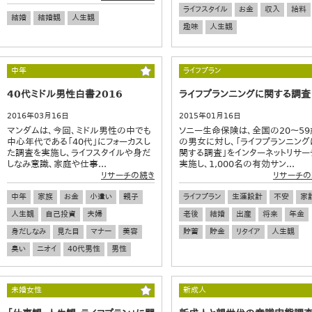
ライフスタイル
お金
収入
給料
結婚
結婚観
人生観
趣味
人生観
中年
ライフプラン
40代ミドル男性白書2016
ライフプランニングに関する調査
2016年03月16日
2015年01月16日
マンダムは、今回、ミドル男性の中でも
ソニー生命保険は、全国の20～59
中心年代である「40代」にフォーカスし
の男女に対し、「ライフプランニング
た調査を実施し、ライフスタイルや身だ
関する調査」をインターネットリサー
しなみ意識、家庭や仕事...
実施し、1,000名の有効サン...
リサーチの続き
リサーチの
中年
家族
お金
小遣い
親子
ライフプラン
生涯設計
不安
家
人生観
自己投資
夫婦
老後
結婚
出産
将来
年金
身だしなみ
見た目
マナー
美容
貯蓄
貯金
リタイア
人生観
臭い
ニオイ
40代男性
男性
未婚女性
新成人