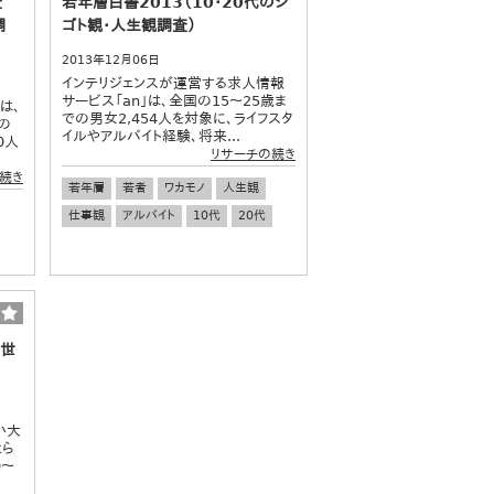
査
若年層白書2013（10・20代のシ
調
ゴト観・人生観調査）
2013年12月06日
インテリジェンスが運営する求人情報
サービス「an」は、全国の15～25歳ま
は、
での男女2,454人を対象に、ライフスタ
の
イルやアルバイト経験、将来...
0人
リサーチの続き
続き
若年層
若者
ワカモノ
人生観
仕事観
アルバイト
10代
20代
人世
い大
とら
0～