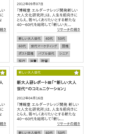
2012年09月07日
しい
「博報堂 エルダーナレッジ開発新しい
きに
大人文化研究所」は、人生を前向きに
な
とらえ、若々しくありたいとする新たな
40～60代を総称して「新しい大...
続き
リサーチの続き
新しい大人世代
40代
50代
60代
世代マーケティング
団塊
ポスト団塊
バブル世代
シニア
旅行
消費
貯蓄
新しい大人世代
人
新大人研レポートⅢ「”新しい大人
世代“のコミュニケーション」
2012年04月16日
しい
「博報堂 エルダーナレッジ開発 新しい
きに
大人文化研究所」は、人生を前向きに
な
とらえ、若々しくありたいとする新たな
40～60代を総称して「新し...
続き
リサーチの続き
新しい大人世代
40代
50代