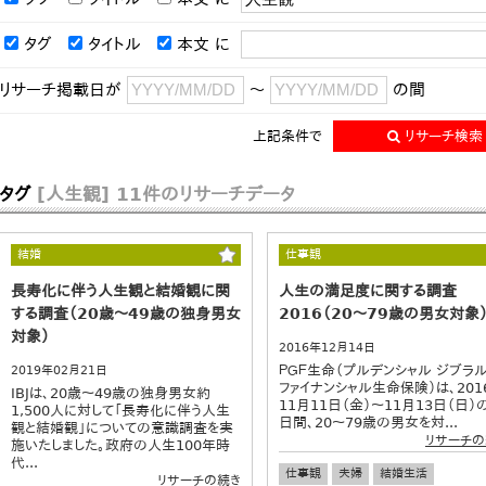
タグ
タイトル
本文
に
リサーチ掲載日が
～
の間
上記条件で
リサーチ検索
タグ
[人生観]
11件のリサーチデータ
結婚
仕事観
長寿化に伴う人生観と結婚観に関
人生の満足度に関する調査
する調査（20歳～49歳の独身男女
2016（20～79歳の男女対象
対象）
2016年12月14日
ＰＧＦ生命（プルデンシャル ジブラ
2019年02月21日
ファイナンシャル生命保険）は、201
IBJは、20歳～49歳の独身男女約
11月11日（金）～11月13日（日）
1,500人に対して「長寿化に伴う人生
日間、20～79歳の男女を対...
観と結婚観」についての意識調査を実
リサーチの
施いたしました。政府の人生100年時
代...
仕事観
夫婦
結婚生活
リサーチの続き