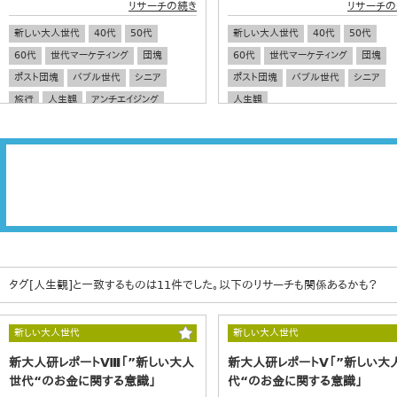
リサーチの続き
リサーチの
新しい大人世代
40代
50代
新しい大人世代
40代
50代
60代
世代マーケティング
団塊
60代
世代マーケティング
団塊
ポスト団塊
バブル世代
シニア
ポスト団塊
バブル世代
シニア
旅行
人生観
アンチエイジング
人生観
タグ[人生観]と一致するものは11件でした。以下のリサーチも関係あるかも？
新しい大人世代
新しい大人世代
新大人研レポートⅧ「”新しい大人
新大人研レポートⅤ「”新しい大
世代“のお金に関する意識」
代“のお金に関する意識」