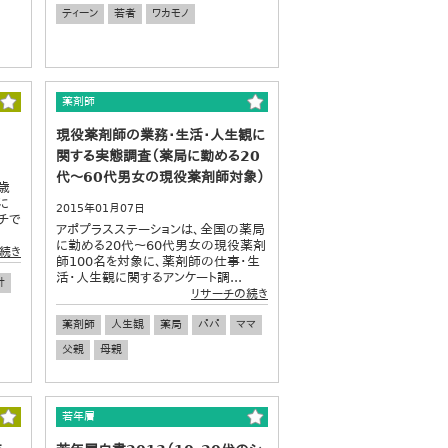
ティーン
若者
ワカモノ
薬剤師
現役薬剤師の業務・生活・人生観に
関する実態調査（薬局に勤める20
代～60代男女の現役薬剤師対象）
歳
に
2015年01月07日
チで
アポプラスステーションは、全国の薬局
に勤める20代～60代男女の現役薬剤
続き
師100名を対象に、薬剤師の仕事・生
活・人生観に関するアンケート調...
計
リサーチの続き
薬剤師
人生観
薬局
パパ
ママ
父親
母親
若年層