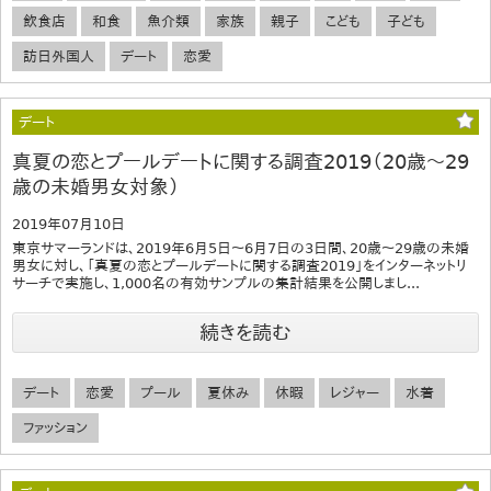
飲食店
和食
魚介類
家族
親子
こども
子ども
訪日外国人
デート
恋愛
デート
真夏の恋とプールデートに関する調査2019（20歳～29
歳の未婚男女対象）
2019年07月10日
東京サマーランドは、2019年6月5日～6月7日の3日間、20歳～29歳の未婚
男女に対し、「真夏の恋とプールデートに関する調査2019」をインターネットリ
サーチで実施し、1,000名の有効サンプルの集計結果を公開しまし...
続きを読む
デート
恋愛
プール
夏休み
休暇
レジャー
水着
ファッション