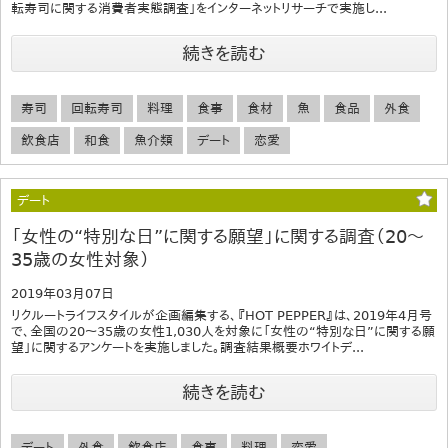
転寿司に関する消費者実態調査」をインターネットリサーチで実施し...
続きを読む
寿司
回転寿司
料理
食事
食材
魚
食品
外食
飲食店
和食
魚介類
デート
恋愛
デート
「女性の“特別な日”に関する願望」に関する調査（20～
35歳の女性対象）
2019年03月07日
リクルートライフスタイルが企画編集する、『HOT PEPPER』は、2019年4月号
で、全国の20～35歳の女性1,030人を対象に「女性の“特別な日”に関する願
望」に関するアンケートを実施しました。調査結果概要ホワイトデ...
続きを読む
デート
外食
飲食店
食事
料理
恋愛