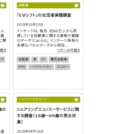
自動車
「EVシフト」の生活者実態調査
2018年10月10日
ミュ
インテージは、毎月、約60万人から取
会員
得している自動車に関する実態や意識
に関
のデータ「Car-kit」、インテージ保有の
多様なパネルデータから特定...
続き
リサーチの続き
エコ
自動車
車
EV
電気自動車
PHV
ハイブリットカー
エコカー
シェアリングエコノミー
歳の
シェアリングエコノミーサービスに関
する調査（18歳～69歳の男女対
象）
都道
2018年08月16日