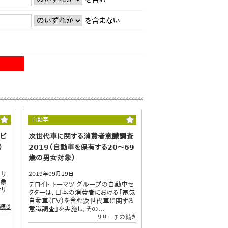
を含まない
自動車
ビ
次世代車に関する消費者意識調査
）
2019（自動車を保有する20～69
歳の男女対象）
制サ
2019年09月19日
対象
デロイト トーマツ グループの自動車セ
アリ
クターは、日本の消費者における「電気
自動車（EV）を含む次世代車に関する
続き
意識調査」を実施し、その...
リサーチの続き