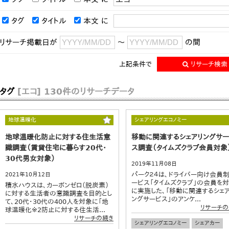
タグ
タイトル
本文
に
リサーチ掲載日が
～
の間
上記条件で
リサーチ検索
タグ
[エコ]
130件のリサーチデータ
地球温暖化
シェアリングエコノミー
地球温暖化防止に対する住生活意
移動に関連するシェアリングサー
識調査（賃貸住宅に暮らす20代・
ス調査（タイムズクラブ会員対象
30代男女対象）
2019年11月08日
パーク２４は、ドライバー向け会員
2021年10月12日
ービス「タイムズクラブ」の会員を
積水ハウスは、カーボンゼロ（脱炭素）
に実施した、「移動に関連するシェ
に対する生活者の意識調査を目的とし
ングサービス」のアンケ...
て、20代・30代の400人を対象に「地
リサーチの
球温暖化※2防止に対する住生活...
リサーチの続き
シェアリングエコノミー
シェアカー