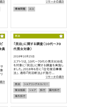
続き
リサーチの続き
環境問題
エコ
民泊
ビ
「民泊」に関する調査（10代～70
会員
代男女対象）
2018年10月25日
エアトリは、10代～70代の男女838名
を対象に「民泊」に関する調査を実施し
制サ
ました。2018年6月に「住宅宿泊事業
対象
法」、通称『民泊新法』が施行...
アリ
リサーチの続き
続き
民泊
シェアリングエコノミー
宿泊施設
シェア
旅行
国内旅行
海外旅行