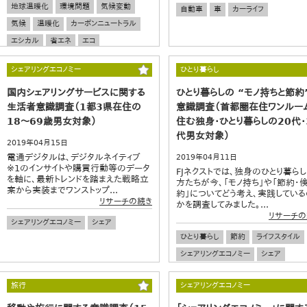
地球温暖化
環境問題
気候変動
自動車
車
カーライフ
気候
温暖化
カーボンニュートラル
エシカル
省エネ
エコ
シェアリングエコノミー
ひとり暮らし
国内シェアリングサービスに関する
ひとり暮らしの “モノ持ちと節約
生活者意識調査（1都3県在住の
意識調査（首都圏在住ワンルー
18～69歳男女対象）
住む独身・ひとり暮らしの20代・
代男女対象）
2019年04月15日
電通デジタルは、デジタルネイティブ
2019年04月11日
※1のインサイトや購買行動等のデータ
FJネクストでは、独身のひとり暮ら
を軸に、最新トレンドを踏まえた戦略立
方たちが今、「モノ持ち」や「節約・
案から実装までワンストップ...
約」についてどう考え、実践している
リサーチの続き
かを調査してみました。...
リサーチの
シェアリングエコノミー
シェア
ひとり暮らし
節約
ライフスタイル
シェアリングエコノミー
シェア
レンタル
旅行
シェアリングエコノミー