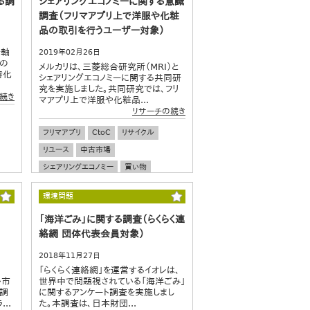
る調
シェアリングエコノミーに関する意識
調査（フリマアプリ上で洋服や化粧
品の取引を行うユーザー対象）
を軸
2019年02月26日
Cの
メルカリは、三菱総合研究所（MRI）と
特化
シェアリングエコノミーに関する共同研
究を実施しました。共同研究では、フリ
続き
マアプリ上で洋服や化粧品...
リサーチの続き
フリマアプリ
CtoC
リサイクル
リユース
中古市場
シェアリングエコノミー
買い物
ショッパー
化粧品
アパレル
環境問題
ファッション
「海洋ごみ」に関する調査（らくらく連
絡網 団体代表会員対象）
2018年11月27日
「らくらく連絡網」を運営するイオレは、
ル市
世界中で問題視されている「海洋ごみ」
の調
に関するアンケート調査を実施しまし
..
た。本調査は、日本財団...