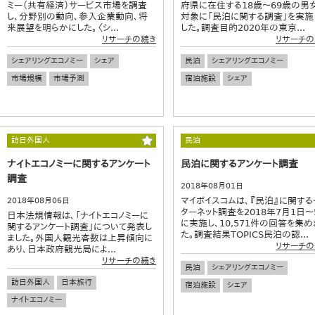
ミー（共有経済）サービス市場を調査
府県に在住する18歳～69歳の男
し、分野別の動向、参入企業動向、将
対象に「民泊に関する調査」を実施
来展望を明らかにした。〈シ...
した。調査目的2020年の東京...
リサーチの続き
リサーチの
シェアリングエコノミー
シェア
民泊
シェアリングエコノミー
市場規模
市場予測
宿泊施設
シェア
訪日外国人
民泊
ナイトエコノミーに関するアンケート
民泊に関するアンケート調査
調査
2018年08月01日
マイボイスコムは、『民泊』に関する
2018年08月06日
ターネット調査を2018年7月1日～
日本法規情報は、「ナイトエコノミーに
に実施し、10,571件の回答を集め
関するアンケート調査」について発表し
た。調査結果TOPICS民泊の認...
ました。外国人観光客数は上昇傾向に
リサーチの
あり、日本政府観光局によ...
リサーチの続き
民泊
シェアリングエコノミー
訪日外国人
日本旅行
宿泊施設
シェア
ナイトエコノミー