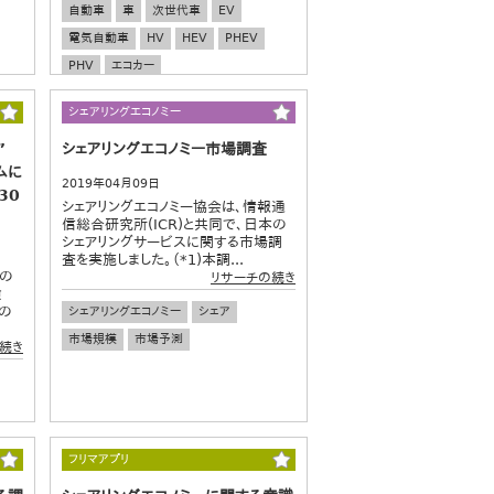
自動車
車
次世代車
EV
電気自動車
HV
HEV
PHEV
PHV
エコカー
シェアリングエコノミー
”
シェアリングエコノミー市場調査
ムに
2019年04月09日
30
シェアリングエコノミー協会は、情報通
信総合研究所(ICR)と共同で、日本の
シェアリングサービスに関する市場調
査を実施しました。（*1)本調...
しの
リサーチの続き
倹
の
シェアリングエコノミー
シェア
市場規模
市場予測
続き
フリマアプリ