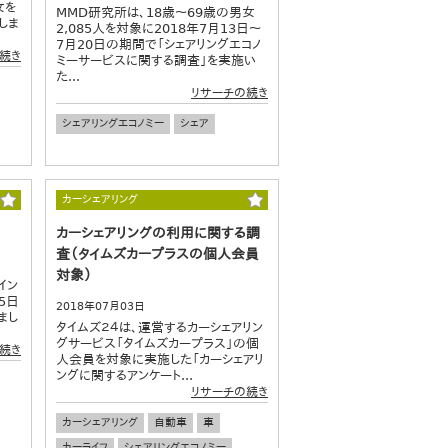
女を
MMD研究所は、18歳～69歳の男女
しま
2,085人を対象に2018年7月13日～
7月20日の期間で「シェアリングエコノ
続き
ミーサービスに関する調査」を実施い
た...
リサーチの続き
シェアリングエコノミー
シェア
カーシェアリング
カーシェアリングの利用に関する調
査（タイムズカープラスの個人会員
対象）
イン
5日
2018年07月03日
まし
タイムズ２４は、運営するカーシェアリン
グサービス「タイムズカープラス」の個
続き
人会員を対象に実施した「カーシェアリ
ングに関するアンケート...
リサーチの続き
カーシェアリング
自動車
車
カーライフ
シェアリングエコノミー