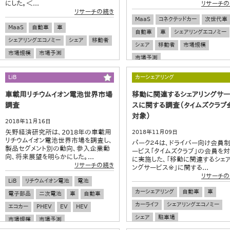
にした。＜...
リサーチの
リサーチの続き
MaaS
コネクテッドカー
次世代車
MaaS
自動車
車
自動車
車
シェアリングエコノミー
シェアリングエコノミー
シェア
移動者
シェア
移動者
市場規模
市場規模
市場予測
市場予測
LiB
カーシェアリング
車載用リチウムイオン電池世界市場
移動に関連するシェアリングサー
調査
スに関する調査（タイムズクラブ
対象）
2018年11月16日
矢野経済研究所は、2018年の車載用
2018年11月09日
リチウムイオン電池世界市場を調査し、
パーク２４は、ドライバー向け会員
製品セグメント別の動向、参入企業動
ービス「タイムズクラブ」の会員を
向、将来展望を明らかにした。...
に実施した、「移動に関連するシェ
リサーチの続き
ングサービス※」に関する...
リサーチの
LiB
リチウムイオン電池
電池
カーシェアリング
自動車
車
電子部品
二次電池
車
自動車
カーライフ
シェアリングエコノミー
エコカー
PHEV
EV
HEV
シェア
駐車場
市場規模
市場予測