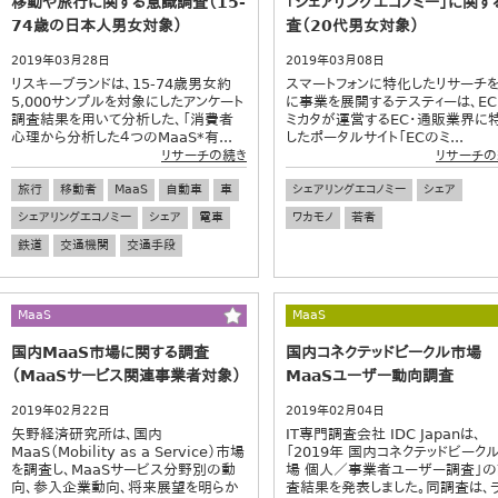
移動や旅行に関する意識調査（15-
「シェアリングエコノミー」に関す
74歳の日本人男女対象）
査（20代男女対象）
2019年03月28日
2019年03月08日
リスキーブランドは、15-74歳男女約
スマートフォンに特化したリサーチ
5,000サンプルを対象にしたアンケート
に事業を展開するテスティーは、E
調査結果を用いて分析した、「消費者
ミカタが運営するEC・通販業界に
心理から分析した４つのMaaS*有...
したポータルサイト「ECのミ...
リサーチの続き
リサーチの
旅行
移動者
MaaS
自動車
車
シェアリングエコノミー
シェア
シェアリングエコノミー
シェア
電車
ワカモノ
若者
鉄道
交通機関
交通手段
MaaS
MaaS
国内MaaS市場に関する調査
国内コネクテッドビークル市場
（MaaSサービス関連事業者対象）
MaaSユーザー動向調査
2019年02月22日
2019年02月04日
矢野経済研究所は、国内
IT専門調査会社 IDC Japanは、
MaaS（Mobility as a Service）市場
「2019年 国内コネクテッドビーク
を調査し、MaaSサービス分野別の動
場 個人／事業者ユーザー調査」
向、参入企業動向、将来展望を明らか
査結果を発表しました。同調査は、ラ.