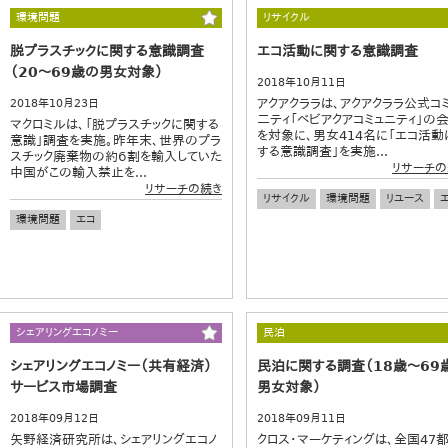
環境問題
リサイクル
脱プラスチックに関する意識調査
エコ活動に関する意識調査
（20～69歳の男女対象）
2018年10月11日
アクアクララは、アクアクララ公式コ
2018年10月23日
二ティ「ベビアクアコミュニティ」の
マクロミルは、「脱プラスチックに関する
を対象に、男女414名に「エコ活動
意識」調査を実施。昨年末、世界のプラ
する意識調査」を実施...
スチック廃棄物の約６割を輸入していた
リサーチの
中国がこの輸入禁止を...
リサーチの続き
リサイクル
環境問題
リユース
環境問題
エコ
シェアリングエコノミー
民泊
シェアリングエコノミー（共有経済）
民泊に関する調査（18歳～69
サービス市場調査
男女対象）
2018年09月12日
2018年09月11日
矢野経済研究所は、シェアリングエコノ
クロス・マーケティングは、全国47