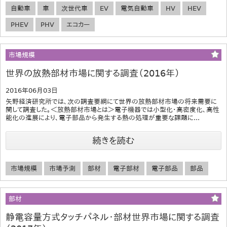
自動車
車
次世代車
EV
電気自動車
HV
HEV
PHEV
PHV
エコカー
市場規模
世界の放熱部材市場に関する調査（2016年）
2016年06月03日
矢野経済研究所では、次の調査要綱にて世界の放熱部材市場の将来需要に
関して調査した。＜放熱部材市場とは＞電子機器では小型化・高密度化、高性
能化の進展により、電子部品から発生する熱の処理が重要な課題に...
続きを読む
市場規模
市場予測
部材
電子部材
電子部品
部品
部材
静電容量方式タッチパネル・部材世界市場に関する調査