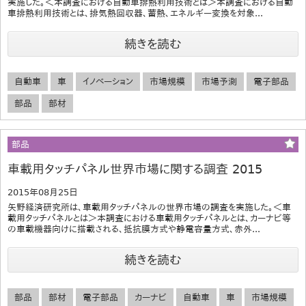
実施した。＜本調査における自動車排熱利用技術とは＞本調査における自動
車排熱利用技術とは、排気熱回収器、蓄熱、エネルギー変換を対象...
続きを読む
自動車
車
イノベーション
市場規模
市場予測
電子部品
部品
部材
部品
車載用タッチパネル世界市場に関する調査 2015
2015年08月25日
矢野経済研究所は、車載用タッチパネルの世界市場の調査を実施した。＜車
載用タッチパネルとは＞本調査における車載用タッチパネルとは、カーナビ等
の車載機器向けに搭載される、抵抗膜方式や静電容量方式、赤外...
続きを読む
部品
部材
電子部品
カーナビ
自動車
車
市場規模