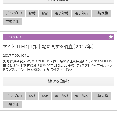
ディスプレイ
部材
部品
電子部材
電子部品
市場規模
市場予測
ディスプレイ
マイクロLED世界市場に関する調査（2017年）
2017年09月04日
矢野経済研究所は、マイクロLED世界市場の調査を実施した。＜マイクロLED
市場とは＞ 本調査におけるマイクロLEDとは、今後、ディスプレイや車載用ヘッ
ドランプ、バイオ・医療機器、Li-Fi（ライファイ）通信...
続きを読む
ディスプレイ
部材
部品
電子部材
電子部品
市場規模
市場予測