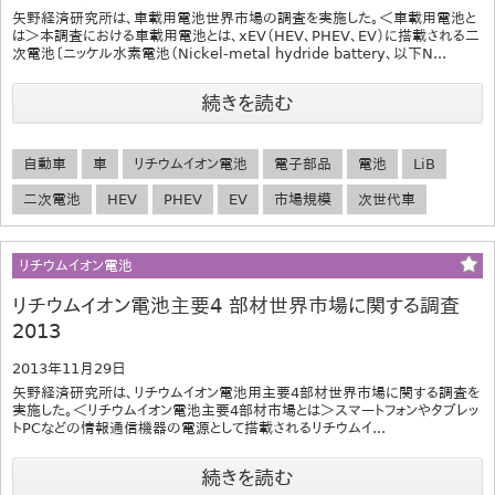
矢野経済研究所は、車載用電池世界市場の調査を実施した。＜車載用電池と
は＞本調査における車載用電池とは、xEV（HEV、PHEV、EV）に搭載される二
次電池〔ニッケル水素電池（Nickel-metal hydride battery、以下N...
続きを読む
自動車
車
リチウムイオン電池
電子部品
電池
LiB
二次電池
HEV
PHEV
EV
市場規模
次世代車
リチウムイオン電池
リチウムイオン電池主要4 部材世界市場に関する調査
2013
2013年11月29日
矢野経済研究所は、リチウムイオン電池用主要4部材世界市場に関する調査を
実施した。＜リチウムイオン電池主要4部材市場とは＞スマートフォンやタブレッ
トPCなどの情報通信機器の電源として搭載されるリチウムイ...
続きを読む