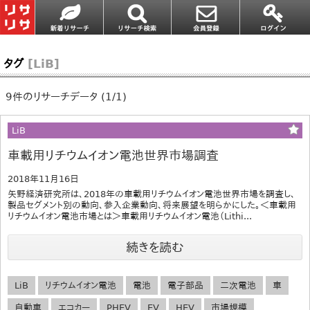
タグ
[LiB]
9件のリサーチデータ (1/1)
LiB
車載用リチウムイオン電池世界市場調査
2018年11月16日
矢野経済研究所は、2018年の車載用リチウムイオン電池世界市場を調査し、
製品セグメント別の動向、参入企業動向、将来展望を明らかにした。＜車載用
リチウムイオン電池市場とは＞車載用リチウムイオン電池（Lithi...
続きを読む
LiB
リチウムイオン電池
電池
電子部品
二次電池
車
自動車
エコカー
PHEV
EV
HEV
市場規模