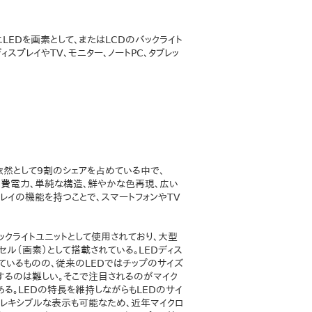
LEDを画素として、またはLCDのバックライト
スプレイやTV、モニター、ノートPC、タブレッ
y）が依然として9割のシェアを占めている中で、
Dより低い消費電力、単純な構造、鮮やかな色再現、広い
レイの機能を持つことで、スマートフォンやTV
Dのバックライトユニットとして使用されており、大型
セル（画素）として搭載されている。LEDディス
ているものの、従来のLEDではチップのサイズ
るのは難しい。そこで注目されるのがマイク
ある。LEDの特長を維持しながらもLEDのサイ
フレキシブルな表示も可能なため、近年マイクロ