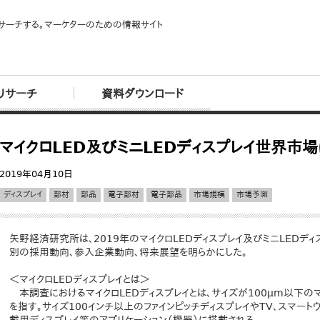
サーチする。マーケターのための情報サイト
リサーチ
資料ダウンロード
マイクロLED及びミニLEDディスプレイ世界市
2019年04月10日
ディスプレイ
部材
部品
電子部材
電子部品
市場規模
市場予測
矢野経済研究所は、2019年のマイクロLEDディスプレイ及びミニLEDデ
別の採用動向、参入企業動向、将来展望を明らかにした。
＜マイクロLEDディスプレイとは＞
本調査におけるマイクロLEDディスプレイとは、サイズが100μm以下のマ
を指す。サイズ100インチ以上のファインピッチディスプレイやTV、スマートウ