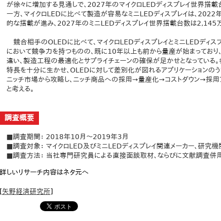
が徐々に増加する見通しで、2027年のマイクロLEDディスプレイ世界搭載台
一方、マイクロLEDに比べて製造が容易なミニLEDディスプレイは、2022
的な搭載が進み、2027年のミニLEDディスプレイ世界搭載台数は2,145
競合相手のOLEDに比べて、マイクロLEDディスプレイとミニLEDディ
において競争力を持つものの、既に10年以上も前から量産が始まっており
違い、製造工程の最適化とサプライチェーンの確保が足かせとなっている。
特長を十分に生かせ、OLEDに対して差別化が図れるアプリケーションの
ニッチ市場から攻略し、ニッチ商品への採用→量産化→コストダウン→採用
と考える。
調査概要
■調査期間： 2018年10月～2019年3月
■調査対象： マイクロLED及びミニLEDディスプレイ関連メーカー、研究機
■調査方法： 当社専門研究員による直接面談取材、ならびに文献調査併
詳しいリサーチ内容はネタ元へ
[
矢野経済研究所
]