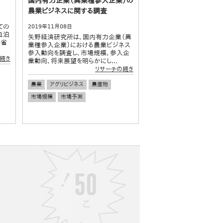
国内有力企業（異業種参入企業）の
農業ビジネスに関する調査
ての
2019年11月08日
1泊
矢野経済研究所は、国内有力企業（異
帰省
業種参入企業）における農業ビジネス
参入動向を調査し、市場規模、参入企
続き
業動向、将来展望を明らかにし...
リサーチの続き
農業
アグリビジネス
農産物
市場規模
市場予測