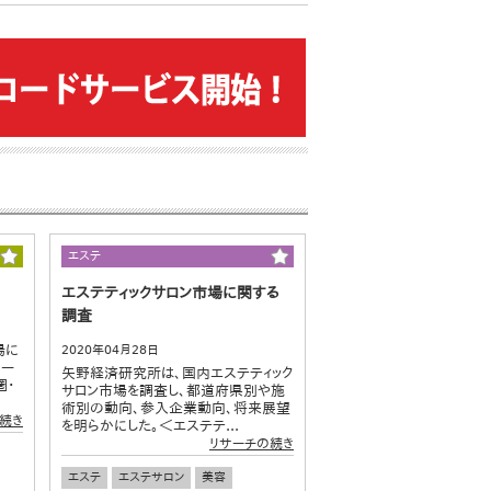
エステ
エステティックサロン市場に関する
調査
場に
2020年04月28日
パー
矢野経済研究所は、国内エステティック
圏・
サロン市場を調査し、都道府県別や施
術別の動向、参入企業動向、将来展望
続き
を明らかにした。＜エステテ...
リサーチの続き
エステ
エステサロン
美容