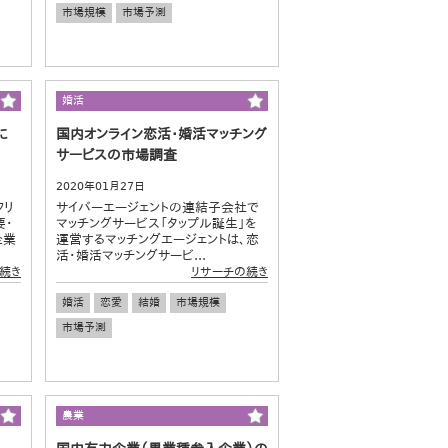
市場規模
市場予測
婚活
に
国内オンライン恋活・婚活マッチング
サービスの市場調査
2020年01月27日
クリ
サイバーエージェントの連結子会社で
要・
マッチングサービス「タップル誕生」を
企業
運営するマッチングエージェントは、恋
活・婚活マッチングサービ...
続き
リサーチの続き
婚活
恋愛
結婚
市場規模
市場予測
農業