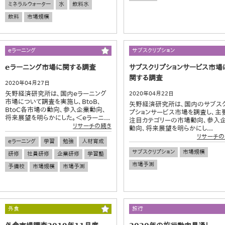
ミネラルウォーター
水
飲料水
飲料
市場規模
eラーニング
サブスクリプション
eラーニング市場に関する調査
サブスクリプションサービス市場
関する調査
2020年04月27日
矢野経済研究所は、国内eラーニング
2020年04月22日
市場について調査を実施し、BtoB、
矢野経済研究所は、国内のサブス
BtoC各市場の動向、参入企業動向、
プションサービス市場を調査し、主
将来展望を明らかにした。＜eラーニ...
注目カテゴリーの市場動向、参入
リサーチの続き
動向、将来展望を明らかにし...
リサーチの
eラーニング
学習
勉強
人材育成
サブスクリプション
市場規模
研修
社員研修
企業研修
学習塾
市場予測
予備校
市場規模
市場予測
外食
旅行