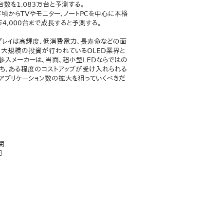
数を1,083万台と予測する。
年頃からTVやモニター、ノートPCを中心に本格
万4,000台まで成長すると予測する。
スプレイは高輝度、低消費電力、長寿命などの面
、大規模の投資が行われているOLED業界と
参入メーカーは、当面、超小型LEDならではの
うち、ある程度のコストアップが受け入れられる
アプリケーション数の拡大を狙っていくべきだ
関
用