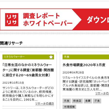
関連リサーチ
ミネラルウォーター
外食
｢日常生活のなかのミネラルウォー
外食市場調査2020年3月度
ター」に関する調査（首都圏・関西圏
2020年04月28日
に居住する20～69歳男女対象）
リクルートライフスタイルの外食市
関する調査・研究機関「ホットペッ
2021年10月15日
グルメ外食総研」は、首都圏・関西
サントリーは、ミネラルウォーターがどの
東海圏の男女約1万人を対...
ように飲用されているのか、飲用頻度、
リサーチの
飲用機会や購入実態などを明らかにす
ることを目的に、1991年...
外食
飲食店
食事
夕食
リサーチの続き
市場規模