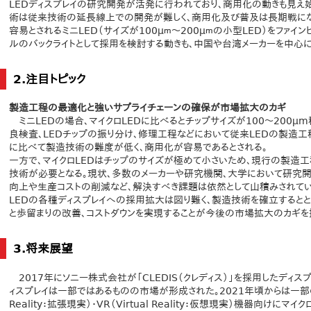
LEDディスプレイの研究開発が活発に行われており、商用化の動きも見え始
術は従来技術の延長線上での開発が難しく、商用化及び普及は長期戦に
容易とされるミニLED（サイズが100μｍ～200μｍの小型LED）をファイ
ルのバックライトとして採用を検討する動きも、中国や台湾メーカーを中心に
2.注目トピック
製造工程の最適化と強いサプライチェーンの確保が市場拡大のカギ
ミニLEDの場合、マイクロLEDに比べるとチップサイズが100～200μ
良検査、LEDチップの振り分け、修理工程などにおいて従来LEDの製造工
に比べて製造技術の難度が低く、商用化が容易であるとされる。
一方で、マイクロLEDはチップのサイズが極めて小さいため、現行の製造工
技術が必要となる。現状、多数のメーカーや研究機関、大学において研究
向上や生産コストの削減など、解決すべき課題は依然として山積みされてい
LEDの各種ディスプレイへの採用拡大は図り難く、製造技術を確立すると
と歩留まりの改善、コストダウンを実現することが今後の市場拡大のカギを
3.将来展望
2017年にソニー株式会社が「CLEDIS（クレディス）」を採用したディス
ィスプレイは一部ではあるものの市場が形成された。2021年頃からは一部のス
Reality：拡張現実）・VR（Virtual Reality：仮想現実）機器向け