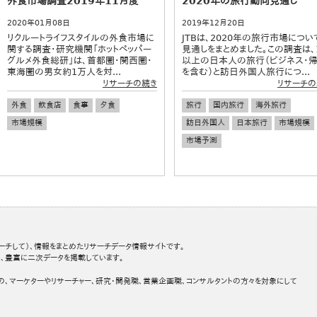
外食市場調査2019年11月度
2020年の旅行動向見通し
2020年01月08日
2019年12月20日
リクルートライフスタイルの外食市場に
JTBは、2020年の旅行市場につい
関する調査・研究機関「ホットペッパー
見通しをまとめました。この調査は、
グルメ外食総研」は、首都圏・関西圏・
以上の日本人の旅行（ビジネス･
東海圏の男女約1万人を対...
を含む）と訪日外国人旅行につ...
リサーチの続き
リサーチの
外食
飲食店
食事
夕食
旅行
国内旅行
海外旅行
市場規模
訪日外国人
日本旅行
市場規模
市場予測
ーチして）、情報をまとめたリサーチデータ情報サイトです。
、豊富に二次データを掲載しています。
の、マーケターやリサーチャー、研究・開発職、営業企画職、コンサルタントの方々を対象にして