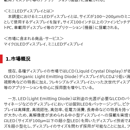
載用ディスプレイ等のアプリケーション（機器）に搭載される。
＜ミニLEDディスプレイとは＞
本調査におけるミニLEDディスプレイとは、サイズが100～200μmのミニ
として使用するディスプレイを指す。サイズ100インチ以上のファインピッチディ
トPC、車載用ディスプレイ等のアプリケーション（機器）に搭載される。
＜市場に含まれる商品・サービス＞
マイクロLEDディスプレイ、ミニLEDディスプレイ
1.市場概況
現在、各種ディスプレイの市場ではLCD（Liquid Crystal Displa
OLED（Organic Light Emitting Diode）ディスプレイがLC
視野角などの特長に加え、フレキシブルディスプレイといった次世代ディスプ
等のアプリケーションを中心に採用数を増やしている。
一方、LED（Light Emitting Diode）は別途の光源が必要なLC
サイネージなどのディスプレイにおいては個別LEDをパッケージングし、ピク
プレイは高輝度、高視認性、高効率、低電力消費、長寿命などの特長を持っ
が大きいため、高解像度が求められる中小型ディスプレイへの搭載を実現す
ロLED（サイズが100μｍ以下の超小型LED）を用いたディスプレイ技術で
ズを超小型化し、ディスプレイのサイズを問わず採用が可能なことに加え、