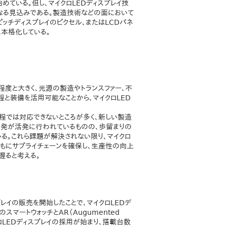
めている。但し、マイクロLEDディスプレイ技
なる見込みである。製造技術などの面において
ンピッチディスプレイのピクセル、またはLCDパネ
本格化している。
m程度と大きく、光源の製造やトランスファー、不
程と装備を活用可能なことから、マイクロLED
程では対応できないところが多く、新しい製造
開発が活発に行われているものの、歩留まりの
る。これら課題が解決されない限り、マイクロ
ともにサプライチェーンを確保し、生産性の向上
握ると考える。
プレイの販売を開始したことで、マイクロLEDデ
マートウォッチとAR（Augumented
にマイクロLEDディスプレイの採用が始まり、搭載台数