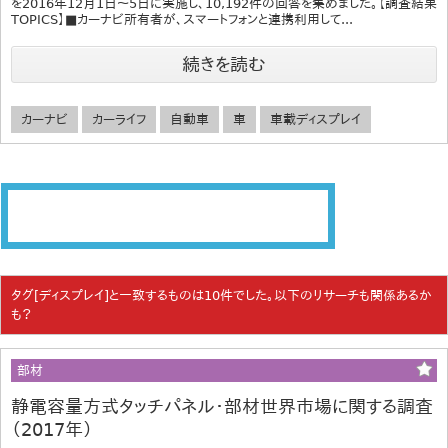
を2016年12月1日～5日に実施し、10,192件の回答を集めました。【調査結果
TOPICS】■カーナビ所有者が、スマートフォンと連携利用して...
続きを読む
カーナビ
カーライフ
自動車
車
車載ディスプレイ
タグ[ディスプレイ]と一致するものは10件でした。以下のリサーチも関係あるか
も？
部材
静電容量方式タッチパネル・部材世界市場に関する調査
（2017年）