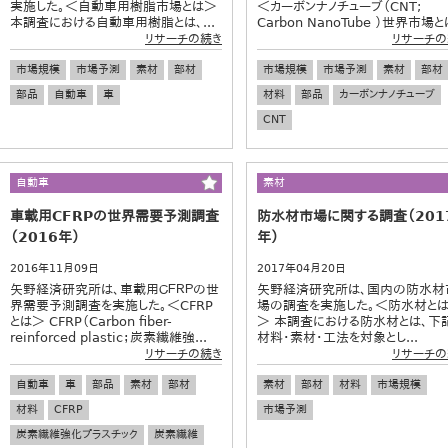
実施した。＜自動車用樹脂市場とは＞
＜カーボンナノチューブ（CNT;
本調査における自動車用樹脂とは、...
Carbon NanoTube ）世界市場とは
リサーチの続き
リサーチの
市場規模
市場予測
素材
部材
市場規模
市場予測
素材
部材
部品
自動車
車
材料
部品
カーボンナノチューブ
CNT
自動車
素材
車載用CFRPの世界需要予測調査
防水材市場に関する調査（201
（2016年）
年）
2016年11月09日
2017年04月20日
矢野経済研究所は、車載用ＣＦＲＰの世
矢野経済研究所は、国内の防水材
界需要予測調査を実施した。＜CFRP
場の調査を実施した。＜防水材と
とは＞ CFRP（Carbon fiber-
＞ 本調査における防水材とは、下
reinforced plastic；炭素繊維強...
材料・素材・工法を対象とし...
リサーチの続き
リサーチの
自動車
車
部品
素材
部材
素材
部材
材料
市場規模
材料
CFRP
市場予測
炭素繊維強化プラスチック
炭素繊維