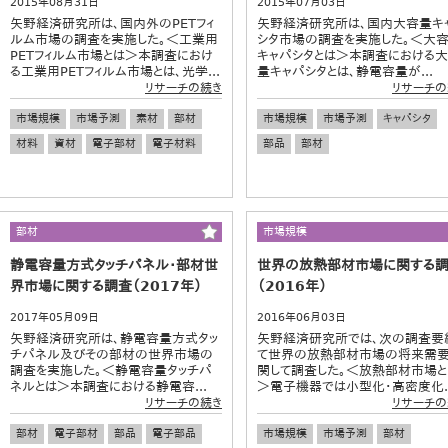
2015年08月31日
2015年07月03日
矢野経済研究所は、国内外のPETフィ
矢野経済研究所は、国内大容量キ
ルム市場の調査を実施した。＜工業用
シタ市場の調査を実施した。＜大
PETフィルム市場とは＞本調査におけ
キャパシタとは＞本調査における
る工業用PETフィルム市場とは、光学...
量キャパシタとは、静電容量が...
リサーチの続き
リサーチの
市場規模
市場予測
素材
部材
市場規模
市場予測
キャパシタ
材料
資材
電子部材
電子材料
部品
部材
部材
市場規模
静電容量方式タッチパネル・部材世
世界の放熱部材市場に関する
界市場に関する調査（2017年）
（2016年）
2017年05月09日
2016年06月03日
矢野経済研究所は、静電容量方式タッ
矢野経済研究所では、次の調査要
チパネル及びその部材の世界市場の
て世界の放熱部材市場の将来需
調査を実施した。＜静電容量タッチパ
関して調査した。＜放熱部材市場と
ネルとは＞本調査における静電容...
＞電子機器では小型化・高密度化..
リサーチの続き
リサーチの
部材
電子部材
部品
電子部品
市場規模
市場予測
部材