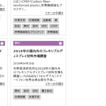
とは＞CFRP（Carbon fiber-
...
reinforced plastic,炭素繊維強化プ
ラスチッ...
続き
リサーチの続き
市場予測
市場規模
自動車
車
部品
素材
部材
材料
CFRP
炭素繊維強化プラスチック
炭素繊維
素材
7
2018年の国内外のフレキシブルデ
ィスプレイ材料市場調査
2018年04月20日
市
矢野経済研究所は2018年の国内外
は
のフレキシブルディスプレイ材料市場を
記の
調査し、Foldable（フォルダブル）スマ
ートフォン世界出荷台数を予測...
続き
リサーチの続き
素材
部材
材料
電子部材
市場規模
市場予測