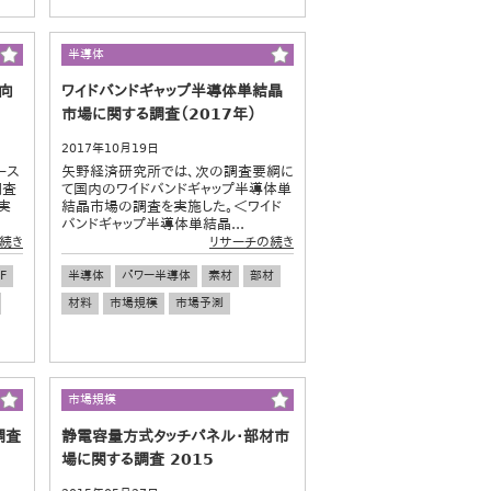
半導体
向
ワイドバンドギャップ半導体単結晶
市場に関する調査（2017年）
2017年10月19日
ース
矢野経済研究所では、次の調査要綱に
調査
て国内のワイドバンドギャップ半導体単
実
結晶市場の調査を実施した。＜ワイド
バンドギャップ半導体単結晶...
続き
リサーチの続き
F
半導体
パワー半導体
素材
部材
材料
市場規模
市場予測
市場規模
調査
静電容量方式タッチパネル･部材市
場に関する調査 2015