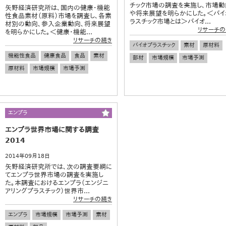
チック市場の調査を実施し、市場動
矢野経済研究所は、国内の健康・機能
や将来展望を明らかにした。＜バイ
性食品素材（原料）市場を調査し、各素
ラスチック市場とは＞バイオ...
材別の動向、参入企業動向、将来展望
リサーチの
を明らかにした。＜健康・機能...
リサーチの続き
バイオプラスチック
素材
原材料
機能性食品
健康食品
食品
素材
部材
市場規模
市場予測
原材料
市場規模
市場予測
エンプラ
エンプラ世界市場に関する調査
2014
2014年09月18日
矢野経済研究所では、次の調査要綱に
てエンプラ世界市場の調査を実施し
た。本調査におけるエンプラ（エンジニ
アリングプラスチック）世界市...
リサーチの続き
エンプラ
市場規模
市場予測
素材