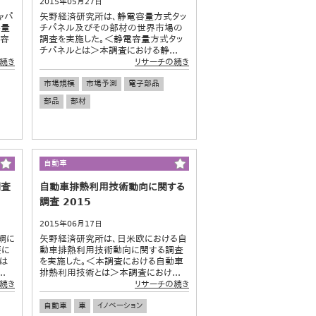
2015年05月27日
ャパ
矢野経済研究所は、静電容量方式タッ
容量
チパネル及びその部材の世界市場の
大容
調査を実施した。＜静電容量方式タッ
チパネルとは＞本調査における静...
続き
リサーチの続き
市場規模
市場予測
電子部品
部品
部材
自動車
調査
自動車排熱利用技術動向に関する
調査 2015
2015年06月17日
綱に
矢野経済研究所は、日米欧における自
要に
動車排熱利用技術動向に関する調査
は
を実施した。＜本調査における自動車
.
排熱利用技術とは＞本調査におけ...
続き
リサーチの続き
自動車
車
イノベーション