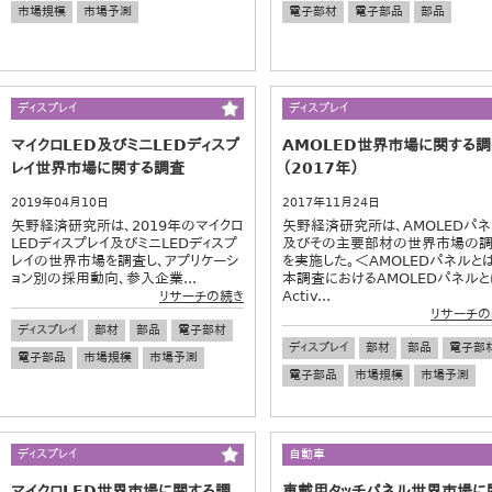
市場規模
市場予測
電子部材
電子部品
部品
ディスプレイ
ディスプレイ
マイクロLED及びミニLEDディスプ
AMOLED世界市場に関する
レイ世界市場に関する調査
（2017年）
2019年04月10日
2017年11月24日
矢野経済研究所は、2019年のマイクロ
矢野経済研究所は、AMOLEDパ
LEDディスプレイ及びミニLEDディスプ
及びその主要部材の世界市場の
レイの世界市場を調査し、アプリケーシ
を実施した。＜AMOLEDパネルと
ョン別の採用動向、参入企業...
本調査におけるAMOLEDパネルと
Activ...
リサーチの続き
リサーチの
ディスプレイ
部材
部品
電子部材
ディスプレイ
部材
部品
電子部
電子部品
市場規模
市場予測
電子部品
市場規模
市場予測
ディスプレイ
自動車
マイクロLED世界市場に関する調
車載用タッチパネル世界市場に