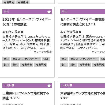
市場予測
市場規模
素材
素材
2018年 セルロースナノファイバー
セルロースナノファイバー市場動
（CNF）市場調査
に関する調査（2017年）
2018年07月26日
2017年09月25日
矢野経済研究所は、2018年のセルロ
矢野経済研究所は、国内のセルロ
ースナノファイバー（CNF）市場を調査
ナノファイバー（CNF）市場の動向
し、市場動向、参入企業動向、将来展
を実施した。【調査結果サマリー】◆
望を明らかにした。〈セルロース...
際にセルロースナノファイバ...
リサーチの続き
リサーチの
素材
セルロースナノファイバー
CNF
素材
セルロースナノファイバー
CN
部材
材料
市場規模
市場予測
部材
材料
市場規模
市場予測
市場規模
市場規模
工業用PETフィルム市場に関する
大容量キャパシタ市場に関する
調査 2015
2015