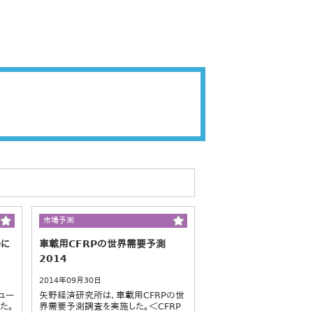
市場予測
場に
車載用CFRPの世界需要予測
2014
2014年09月30日
ュー
矢野経済研究所は、車載用CFRPの世
た。
界需要予測調査を実施した。＜CFRP