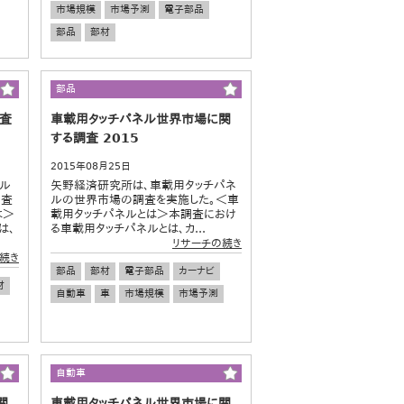
市場規模
市場予測
電子部品
部品
部材
部品
調査
車載用タッチパネル世界市場に関
する調査 2015
2015年08月25日
ネル
矢野経済研究所は、車載用タッチパネ
調査
ルの世界市場の調査を実施した。＜車
は＞
載用タッチパネルとは＞本調査におけ
は、
る車載用タッチパネルとは、カ...
リサーチの続き
続き
部品
部材
電子部品
カーナビ
材
自動車
車
市場規模
市場予測
自動車
関
車載用タッチパネル世界市場に関