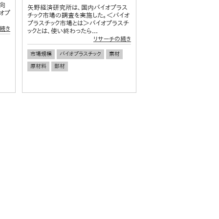
向
矢野経済研究所は、国内バイオプラス
オプ
チック市場の調査を実施した。＜バイオ
プラスチック市場とは＞バイオプラスチ
続き
ックとは、使い終わったら...
リサーチの続き
市場規模
バイオプラスチック
素材
原材料
部材