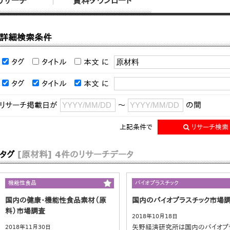
リサーチ
資料ダウンロード
詳細検索条件
タグ
タイトル
本文
に
タグ
タイトル
本文
に
リサーチ掲載日が
～
の間
上記条件で
リサーチ検索
タグ
[原材料]
4件のリサーチデータ
機能性食品
バイオプラスチック
国内の健康・機能性食品素材（原
国内のバイオプラスチック市場
料）市場調査
2018年10月18日
矢野経済研究所は国内のバイオプ
2018年11月30日