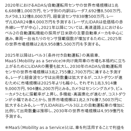
2020年におけるADAS/自動運転用センサの世界市場規模は1兆
6,688億1,000万円、センサ別の内訳はレーダ7,692憶8,500万円、
カメラ8,132憶8,000万円、超音波センサ838憶500万円、レー
ザ/LiDAR24億4,000万円を予測する（レーザ/LiDARは低価格の赤
外線レーザが中心）。2021年以降については、高速道路上におけるレ
ベル2の自動運転機能の採用が日米欧の主要自動車メーカを中心に
進み、車両一台当たりのセンサ搭載個数が増加するために、2025年
の世界市場規模は2兆9,958億5,500万円を予測する。
2025年以降はレベル3（条件付き自動運転）の高級車、
MaaS（Mobility as a Service)※向け商用車の市場も本格的に立ち
上がるためにLiDARの需要も拡大し、2030年のADAS/自動運転用
センサの世界市場規模は3兆2,755億2,700万円に達すると予測す
る。レーダと超音波センサは出荷数量は拡大するが、コストダウンが進
むために市場規模は2025年よりも縮小し、それぞれ1兆3,914億
9,000万円、904億6,200万円とみる。カメラはセンシングカメラ、ビュ
ーカメラともに搭載率が上昇し、多機能・高画素化が進むが、コストダウ
ンが小幅であることから、世界市場規模は1兆2,976億7,500万円に
拡大するとみる。レーザ/LiDARはレベル3以上の自動運転車の増加に
比例して出荷数量は推移し、2030年の世界市場規模は4,959憶円を
予測する。
​※MaaS（Mobility as a Service)とは、車を利活用することで利益を