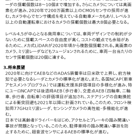
ーダの搭載個数は8～10個まで増加する。さらにカメラについては高画
素化が進み、2020年で200万画素以上のCMOSセンサの採用が進
む。カメラ中心でセンサ構成を考えている自動車メーカもあり、レベル3
以上の自動運転車におけるカメラの搭載個数は最大8個必要となる。
​レベル4,5が中心となる商用車については、車両デザインでの制約が少
ないために搭載スペースの自由度が高く、コストの観点でも余裕があ
るために、メカ式LiDARが2020年頃から複数個搭載される。高画素の
カメラ、ミリ波レーダなどもフュージョンされるために、車両一台当たりの
センサ搭載個数は20個に達する。
3.将来展望
2020年に向けてAEBなどのADAS装着率は日米欧で上昇し、前方検
知で必要となるレーダとカメラの標準化が進む。また、各国NCAP（新車
アセスメントプログラム）では運転支援系評価項目の多様化が進み、特
にユーロNCAPでは後退時AEB（歩行者）、交差点AEB（四輪車、二輪
車、歩行者、自転車）の評価項目が追加され、ステアリングの自動操舵
による衝突回避も2021年以降に計画されている。このため、フロント検
知用77GHzミリ波レーダ、センシングカメラの高性能・多機能化が進
む。
日本では高齢者ドライバーをはじめ、アクセルとブレーキの踏み間違い
事故が問題となっている。このため、駐停車時の踏み間違い事故を防
止するために、超音波センサによるAEBの標準化が進む。