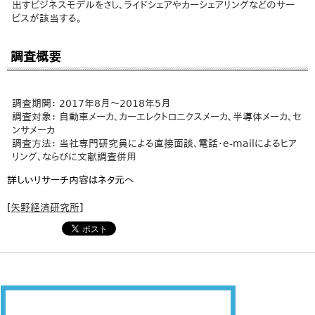
出すビジネスモデルをさし、ライドシェアやカーシェアリングなどのサー
ビスが該当する。
調査概要
調査期間： 2017年8月～2018年5月
調査対象： 自動車メーカ、カーエレクトロニクスメーカ、半導体メーカ、セ
ンサメーカ
調査方法： 当社専門研究員による直接面談、電話・e-mailによるヒア
リング、ならびに文献調査併用
詳しいリサーチ内容はネタ元へ
[
矢野経済研究所
]