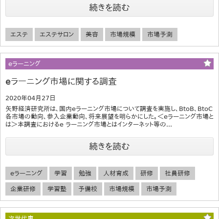
続きを読む
エステ
エステサロン
美容
市場規模
市場予測
eラーニング
eラーニング市場に関する調査
2020年04月27日
矢野経済研究所は、国内eラーニング市場について調査を実施し、BtoB、BtoC
各市場の動向、参入企業動向、将来展望を明らかにした。＜eラーニング市場と
は＞本調査におけるe ラーニング市場とはインターネット等の...
続きを読む
eラーニング
学習
勉強
人材育成
研修
社員研修
企業研修
学習塾
予備校
市場規模
市場予測
次世代車