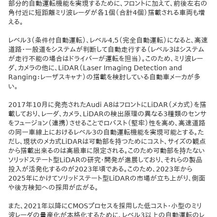
部分的自動運転機能を実現するために、フロントに加えて、前後左右の
角付近に短距離ミリ波レーダが各1個（合計4個）搭載される車両も増
える。
レベル3（条件付自動運転）、レベル4,5（完全自動運転）になると、高速
道路・一般道をシステムが判断して自動走行する（レベル3はシステム
が走行不能の場合はドライバーが運転を担当）。このため、ミリ波レー
ダ、カメラの他に、LiDAR（Laser Imaging Detection and
Ranging：レーザスキャナ）の搭載を検討している自動車メーカが多
い。
2017年10月に発売されたAudi A8はフロントにLiDAR（メカ式）を搭
載しており、レーダ、カメラ、LiDARの検出原理の異なる3種類のセンサ
をフュージョン（連携）させることでロバスト（堅牢）性を高め、高速道路
の同一車線上におけるレベル3の自動運転機能を実現可能とする。た
だし、現状のメカ式LiDARは可動部を持つためにコスト、サイズの観点
から搭載出来るのは高級車に限定される。このため可動部を持たない
ソリッドステート型LiDARの研究・開発が進展しており、それらの製品
投入が活発化するのが2023年頃である。このため、2023年から
2025年にかけてソリッドステート型LiDARの市場が立ち上がり、側面
や後方検知への採用が広がる。
また、2021年以降にCMOSプロセスを採用した低コスト・小型のミリ
波レーダの量産化が本格化するために、レベル3以上の自動運転のレ