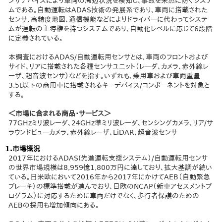
ンサデバイスにより車両の周辺状況を検知し、事故を未然に防ぐシステ
ムである。自動運転はADAS技術の発展系であり、車両に搭載された
センサ、高精度地図、通信機能などによりドライバーに代わってシステ
ムが運転の主導権を持つシステムであり、自動化レベルに応じて6段階
に定義されている。
​本調査におけるADAS/自動運転用センサとは、車両のフロントおよび
サイド、リアに搭載された各種センサユニット（レーダ、カメラ、赤外線レ
ーザ、超音波センサ）などを指す。いずれも、乗用車および車両重量
3.5t以下の商用車に搭載されるキーデバイス/コンポーネントを対象と
する。
＜市場に含まれる商品・サービス＞
77GHzミリ波レーダ、24GHz準ミリ波レーダ、センシングカメラ、リア/サ
ラウンドビューカメラ、赤外線レーザ、LiDAR、超音波センサ
1.市場概況
2017年におけるADAS(先進運転支援システム）/自動運転用センサ
の世界市場規模は8,959憶1,800万円に達しており、拡大基調が続い
ている。日米欧において2016年から2017年にかけてAEB（自動緊急
ブレーキ）の標準搭載が進んでおり、日欧のNCAP（新車アセスメントプ
ログラム）に対応するために車両だけでなく、歩行者保護のための
AEBの採用も増加傾向にある。