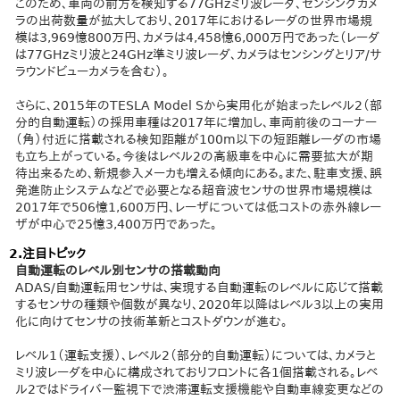
このため、車両の前方を検知する77GHzミリ波レーダ、センシングカメ
ラの出荷数量が拡大しており、2017年におけるレーダの世界市場規
模は3,969憶800万円、カメラは4,458憶6,000万円であった（レーダ
は77GHzミリ波と24GHz準ミリ波レーダ、カメラはセンシングとリア/サ
ラウンドビューカメラを含む）。
さらに、2015年のTESLA Model Sから実用化が始まったレベル2（部
分的自動運転）の採用車種は2017年に増加し、車両前後のコーナー
（角）付近に搭載される検知距離が100m以下の短距離レーダの市場
も立ち上がっている。今後はレベル2の高級車を中心に需要拡大が期
待出来るため、新規参入メーカも増える傾向にある。また、駐車支援、誤
発進防止システムなどで必要となる超音波センサの世界市場規模は
2017年で506憶1,600万円、レーザについては低コストの赤外線レー
ザが中心で25憶3,400万円であった。
2.注目トピック
自動運転のレベル別センサの搭載動向
ADAS/自動運転用センサは、実現する自動運転のレベルに応じて搭載
するセンサの種類や個数が異なり、2020年以降はレベル3以上の実用
化に向けてセンサの技術革新とコストダウンが進む。
​レベル1（運転支援）、レベル2（部分的自動運転）については、カメラと
ミリ波レーダを中心に構成されておりフロントに各1個搭載される。レベ
ル2ではドライバー監視下で渋滞運転支援機能や自動車線変更などの