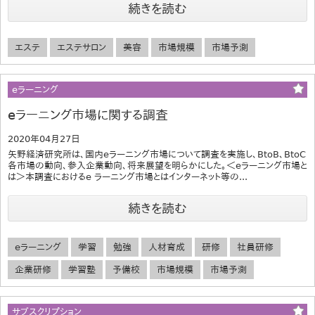
続きを読む
エステ
エステサロン
美容
市場規模
市場予測
eラーニング
eラーニング市場に関する調査
2020年04月27日
矢野経済研究所は、国内eラーニング市場について調査を実施し、BtoB、BtoC
各市場の動向、参入企業動向、将来展望を明らかにした。＜eラーニング市場と
は＞本調査におけるe ラーニング市場とはインターネット等の...
続きを読む
eラーニング
学習
勉強
人材育成
研修
社員研修
企業研修
学習塾
予備校
市場規模
市場予測
サブスクリプション