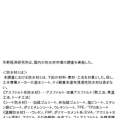
矢野経済研究所は、国内の防水材市場の調査を実施した。
＜防水材とは＞
本調査における防水材とは、下記の材料・素材・工法を対象とした。但し、
土木専業メーカーの遮水シート、ケイ酸質系塗布浸透性防水材は含まな
い。
《アスファルト系防水材》・・・アスファルト・改質アスファルト（熱工法、常温
工法、トーチ工法）
《シート防水材》・・・加硫ゴムシート、非加硫ゴムシート、塩ビシート、エチレ
ン酢ビシート、ポリエチレンシート、ウレタンシート、ＴＰＥ／ＴＰＯ系シート
《塗膜防水材》・・・ウレタン、ＦＲＰ、ポリマーセメント系（ＥＶＡ／アクリル＋セ
メント混和）、アクリル、その他樹脂・合成ゴム、ゴムアスファルト、外壁塗膜