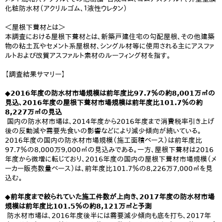
化粧防水材（アクリルゴム、１液性ウレタン）
＜屋根下葺材とは＞
本調査における屋根下葺材とは、新築戸建住宅の勾配屋根、その他建築
物の粘土瓦やセメント系屋根材、シングル材等に使用される主にアスファ
ルトおよび改質アスファルト素材のルーフィング材を指す。
【調査結果サマリー】
◆2016年度の防水材市場規模は前年度比97.7％の約8,001万㎡の
見込、2016年度の屋根下葺材市場規模は前年度比101.7％の約
8,227万㎡の見込
国内の防水材市場は、2014年度から2016年度まで消費税率引き上げ
後の反動減や需要先食いの影響などにより減少傾向が続いている。
2016年度の国内の防水材市場規模（施工面積ベース）は前年度比
97.7％の8,000万9,000㎡の見込みである。一方、屋根下葺材は2016
年度から微増に転じており、2016年度の国内の屋根下葺材市場規模（メ
ーカー販売数量ベース）は、前年度比101.7％の8,226万7,000㎡を見
込む。
◆前年度まで絞られていた施工件数が上向き、2017年度の防水材市場
規模は前年度比101.5％の約8,121万㎡と予測
防水材市場は、2016年度後半には需要減少傾向も底を打ち、2017年