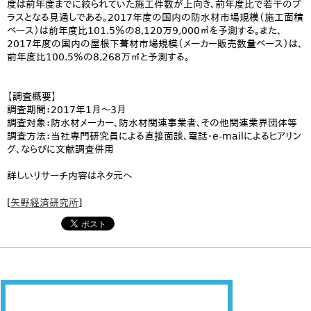
度は前年度までに絞られていた施工件数が上向き、前年度比で若干のプ
ラスとなる見通しである。2017年度の国内の防水材市場規模（施工面積
ベース）は前年度比101.5％の8,120万9,000㎡を予測する。また、
2017年度の国内の屋根下葺材市場規模（メーカー販売数量ベース）は、
前年度比100.5％の8,268万㎡と予測する。
【調査概要】
調査期間：2017年1月～3月
調査対象：防水材メーカー、防水材関連事業者、その他関連業界団体等
調査方法：当社専門研究員による直接面談、電話・e-mailによるヒアリン
グ、ならびに文献調査併用
詳しいリサーチ内容はネタ元へ
[
矢野経済研究所
]