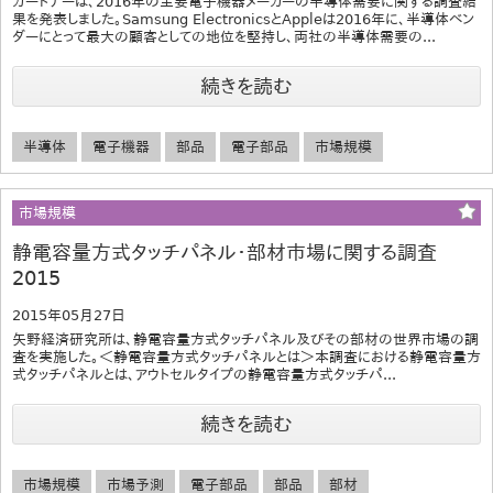
ガートナーは、2016年の主要電子機器メーカーの半導体需要に関する調査結
果を発表しました。Samsung ElectronicsとAppleは2016年に、半導体ベン
ダーにとって最大の顧客としての地位を堅持し、両社の半導体需要の...
続きを読む
半導体
電子機器
部品
電子部品
市場規模
市場規模
静電容量方式タッチパネル･部材市場に関する調査
2015
2015年05月27日
矢野経済研究所は、静電容量方式タッチパネル及びその部材の世界市場の調
査を実施した。＜静電容量方式タッチパネルとは＞本調査における静電容量方
式タッチパネルとは、アウトセルタイプの静電容量方式タッチパ...
続きを読む
市場規模
市場予測
電子部品
部品
部材