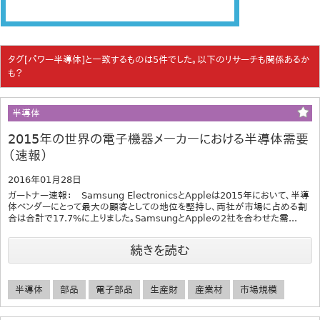
タグ[パワー半導体]と一致するものは5件でした。以下のリサーチも関係あるか
も？
半導体
2015年の世界の電子機器メーカーにおける半導体需要
（速報）
2016年01月28日
ガートナー速報： Samsung ElectronicsとAppleは2015年において、半導
体ベンダーにとって最大の顧客としての地位を堅持し、両社が市場に占める割
合は合計で17.7%に上りました。SamsungとAppleの2社を合わせた需...
続きを読む
半導体
部品
電子部品
生産財
産業材
市場規模