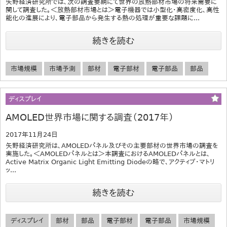
矢野経済研究所では、次の調査要綱にて世界の放熱部材市場の将来需要に
関して調査した。＜放熱部材市場とは＞電子機器では小型化・高密度化、高性
能化の進展により、電子部品から発生する熱の処理が重要な課題に...
続きを読む
市場規模
市場予測
部材
電子部材
電子部品
部品
ディスプレイ
AMOLED世界市場に関する調査（2017年）
2017年11月24日
矢野経済研究所は、AMOLEDパネル及びその主要部材の世界市場の調査を
実施した。＜AMOLEDパネルとは＞本調査におけるAMOLEDパネルとは、
Active Matrix Organic Light Emitting Diodeの略で、アクティブ・マトリ
ッ...
続きを読む
ディスプレイ
部材
部品
電子部材
電子部品
市場規模