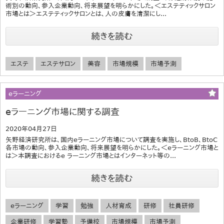
術別の動向、参入企業動向、将来展望を明らかにした。＜エステティックサロン
市場とは＞エステティックサロンとは、人の皮膚を清潔にし...
続きを読む
エステ
エステサロン
美容
市場規模
市場予測
eラーニング
eラーニング市場に関する調査
2020年04月27日
矢野経済研究所は、国内eラーニング市場について調査を実施し、BtoB、BtoC
各市場の動向、参入企業動向、将来展望を明らかにした。＜eラーニング市場と
は＞本調査におけるe ラーニング市場とはインターネット等の...
続きを読む
eラーニング
学習
勉強
人材育成
研修
社員研修
企業研修
学習塾
予備校
市場規模
市場予測