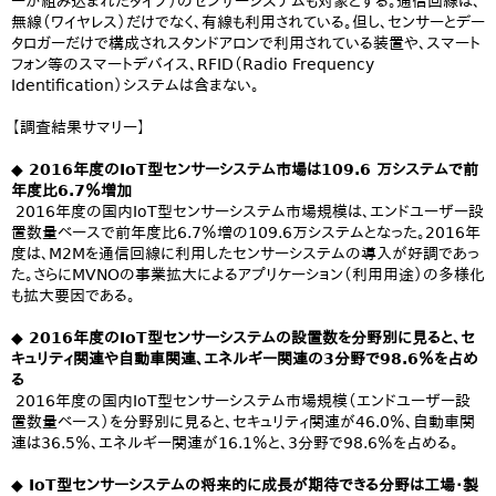
ーが組み込まれたタイプ）のセンサーシステムも対象とする。通信回線は、
無線（ワイヤレス）だけでなく、有線も利用されている。但し、センサーとデー
タロガーだけで構成されスタンドアロンで利用されている装置や、スマート
フォン等のスマートデバイス、RFID（Radio Frequency
Identification）システムは含まない。
【調査結果サマリー】
◆ 2016年度のIoT型センサーシステム市場は109.6 万システムで前
年度比6.7％増加
2016年度の国内IoT型センサーシステム市場規模は、エンドユーザー設
置数量ベースで前年度比6.7％増の109.6万システムとなった。2016年
度は、M2Mを通信回線に利用したセンサーシステムの導入が好調であっ
た。さらにMVNOの事業拡大によるアプリケーション（利用用途）の多様化
も拡大要因である。
◆ 2016年度のIoT型センサーシステムの設置数を分野別に見ると、セ
キュリティ関連や自動車関連、エネルギー関連の3分野で98.6％を占め
る
2016年度の国内IoT型センサーシステム市場規模（エンドユーザー設
置数量ベース）を分野別に見ると、セキュリティ関連が46.0％、自動車関
連は36.5％、エネルギー関連が16.1％と、3分野で98.6％を占める。
◆ IoT型センサーシステムの将来的に成長が期待できる分野は工場・製