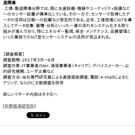
造関連
工場・製造関連分野では、既に生産設備・機器やユーティリティ設備など
へのセンサー設置が標準化している。その一方で、センサーで取得したデ
ータの活用は日報への記載など限定的である。近年、工場現場にIoTを導
入してデータ収集・蓄積・分析といった一連の流れをシステム化する取り
組みが進んでおり、特にエネルギー監視、保全・メンテナンス、品質管理と
いった業務でのIoT型センサーシステムの活用が見込まれる。
【調査概要】
調査期間：2017年3月～6月
調査対象：IT事業者/SIer、通信事業者（キャリア）、デバイスメーカー、公
的研究機関、ユーザ企業など
調査方法：当社専門研究員による直接面談調査、電話・e-mailによるヒ
アリング、ならびに文献調査を併用
詳しいリサーチ内容はネタ元へ
[
矢野経済研究所
]