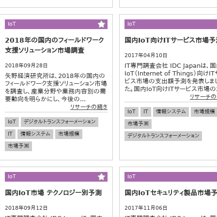
IoT
IoT
2018年の国内のフィールドワーク
国内IoT向けITサービス市場予
支援ソリューション市場調査
2017年04月10日
IT専門調査会社 IDC Japanは、
2018年09月28日
IoT（Internet of Things）向けI
矢野経済研究所は、2018年の国内の
ビス市場の支出額予測を発表しま
フィールドワーク支援ソリューション市場
た。国内IoT向けITサービス市場の2.
を調査し、産業分野や業務内容別の需
リサーチの
要動向を明らかにし、今後の...
リサーチの続き
IoT
IT
情報システム
市場規模
IoT
デジタルトランスフォーメーション
市場予測
IT
情報システム
市場規模
デジタルトランスフォーメーション
市場予測
IoT
IoT
国内IoT市場 テクノロジー別予測
国内IoTセキュリティ製品市場
2018年09月12日
2017年11月06日