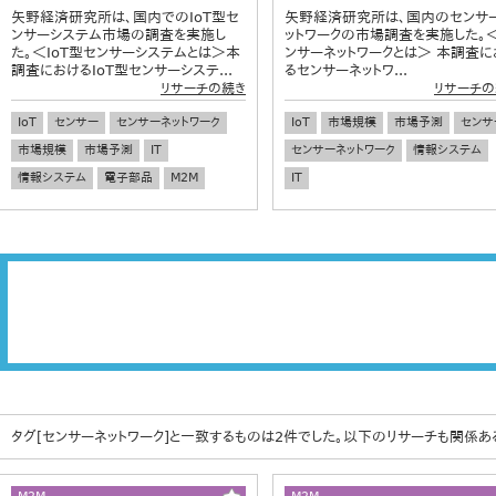
矢野経済研究所は、国内でのIoT型セ
矢野経済研究所は、国内のセンサ
ンサーシステム市場の調査を実施し
ットワークの市場調査を実施した。
た。＜IoT型センサーシステムとは＞本
ンサーネットワークとは＞ 本調査に
調査におけるIoT型センサーシステ...
るセンサーネットワ...
リサーチの続き
リサーチの
IoT
センサー
センサーネットワーク
IoT
市場規模
市場予測
センサ
市場規模
市場予測
IT
センサーネットワーク
情報システム
情報システム
電子部品
M2M
IT
タグ[センサーネットワーク]と一致するものは2件でした。以下のリサーチも関係あ