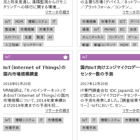
況と将来見通し、遠隔監視からITモニ
の主要5市場（デバイス／ネットワ
タリングへの移行に関する環境...
／プラットフォーム／コンテン...
リサーチの続き
リサーチの
IoT
M2M
情報システム
IT
市場規模
市場予測
ICT
デバイ
製造業
市場規模
市場予測
通信
IoT
MVNO
EC
決済
ものづくり
生産
製造
AI
オムニチャネル
コンテンツ
ゲーム
人工知能
ビッグデータ
動画
動画コンテンツ
M2M
IT
情報システム
IoT
IoT
IoT（Internet of Things）の
国内IoT向けエッジマイクロデー
国内市場規模調査
センター数の予測
2016年01月20日
2017年12月20日
ＭＭ総研は、「モノのインターネット」で
IT専門調査会社 IDC Japanは、I
あるIoT（Internet of Things）の国内
け国内エッジマイクロデータセンタ
市場規模について、2014年度実績お
の予測を発表しました。【調査結果
よび2019年度までの予測を初...
リー】・IoTにおいて、セン...
リサーチの続き
リサーチの
IoT
情報システム
IT
市場規模
IoT
IT
情報システム
市場規模
市場予測
市場予測