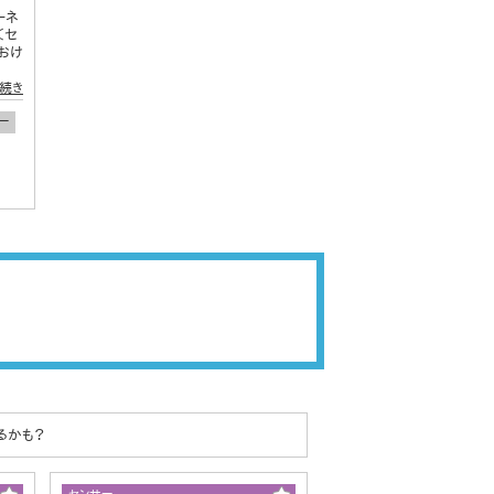
ーネ
＜セ
おけ
続き
ー
るかも？