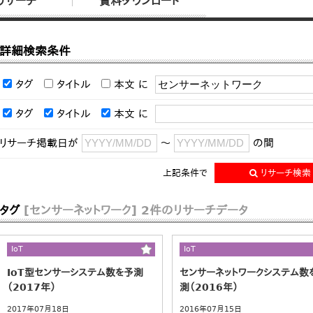
リサーチ
資料ダウンロード
詳細検索条件
タグ
タイトル
本文
に
タグ
タイトル
本文
に
リサーチ掲載日が
～
の間
上記条件で
リサーチ検索
タグ
[センサーネットワーク]
2件のリサーチデータ
IoT
IoT
IoT型センサーシステム数を予測
センサーネットワークシステム数
（2017年）
測（2016年）
2017年07月18日
2016年07月15日