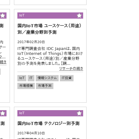
IoT
測
国内IoT市場 ユースケース（用途）
別／産業分野別予測
国内
2017年02月20日
Tサー
IT専門調査会社 IDC Japanは、国内
し
IoT（Internet of Things）市場におけ
..
るユースケース（用途）別／産業分野
続き
別の予測を発表しました。【調...
リサーチの続き
IoT
IT
情報システム
IT投資
市場規模
市場予測
IoT
予測
国内IoT市場 テクノロジー別予測
2017年04月10日