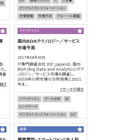
IoT
情報システム
IT
IT投資
測
デジタルトランスフォーメーション
市場規模
市場予測
グローバル調査
アナリティクス
調
国内BDAテクノロジー／サービス
市場予測
2017年08月30日
型
IT専門調査会社 IDC Japanは、国内
た。
BDA（Big Data and Analytics）テク
調査
ノロジー／サービス市場を調査し、
2016年の同市場の分析結果と2021
年ま...
続き
リサーチの続き
アナリティクス
データ分析
BI
ビッグデータ
デジタルトランスフォーメーション
IoT
IT
情報システム
IT投資
市場規模
通信
市場予測
タル
携帯電話・スマートフォン“法人利