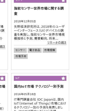
センサー
指紋センサー世界市場に関する調
査
2018年12月05日
市場
矢野経済研究所は、2018年のユーザ
本調
ーインターフェース（UI）デバイスの調
査を実施し、指紋センサー世界市場規
介
模推移と予測、需要動向、将来...
リサーチの続き
続き
センサー
電子部品
市場規模
市場予測
IoT
市場
国内IoT市場 テクノロジー別予測
2016年05月18日
IT専門調査会社 IDC Japanは、国内
IoT（Internet of Things）市場におけ
ど
るテクノロジー別の予測を発表しまし
術）