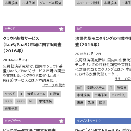
市場規模
市場予測
グローバル調査
ネットワーク機器
市場規模
市場予
クラウド
IoT
クラウド基盤サービス
次世代型モニタリングの可能性
（IaaS/PaaS）市場に関する調査
査（2016年）
（2016年）
2016年12月12日
矢野経済研究所は、国内の次世代
2016年08月05日
モニタリングの可能性調査を実施し
矢野経済研究所は、国内のクラウド基
＜次世代型モニタリングとは＞ 本
盤（IaaS／PaaS）サービス市場の調査
における次世代型モニタ...
を実施した。＜クラウド基盤（IaaS／
リサーチの
PaaS）サービスとは＞本調査に...
リサーチの続き
IoT
情報システム
IT
製造業
クラウド
IT
情報システム
IT投資
市場規模
市場予測
ものづくり
IaaS
PaaS
IoT
市場規模
生産
製造
防災
市場予測
ビッグデータ
インダストリー4.0
ビッグデータ市場に関する調査
PwC「インダストリー4.0: デジ