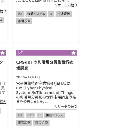
た。IDCでは国内IoT（※1）市場...
ーク
リサーチの続き
続き
IoT
情報システム
IT
市場規模
ス
市場予測
IoT
タ
CPS/IoTの利活用分野別世界市
場調査
2017年12月19日
oT向
電子情報技術産業協会（JEITA）は、
ー数
CPS(Cyber Physical
サマ
System)/IoT(Internet of Things)
の利活用分野別の世界市場調査の結
果を公表しました。...
続き
リサーチの続き
IoT
CPS
IT
情報システム
市場規模
市場予測