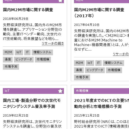
M2M
M2M
国内M2M市場に関する調査
国内M2M市場に関する調査
（2017年）
2018年06月29日
矢野経済研究所は、国内外のM2M市
2017年04月10日
場を調査し、アプリケーション分野別の
矢野経済研究所は、国内のM2M
動向、主要ITベンダー動向、次世代の
の調査を実施した。＜M2Mとは＞
IT技術動向、将来展望などを明ら...
査におけるM2M（Machine to
リサーチの続き
Machine：機器間通信）とは、人が
在せずに...
M2M
IoT
IT
情報システム
リサーチの
通信
ビッグデータ
市場規模
M2M
IoT
IT
情報システム
市場予測
通信
ビッグデータ
市場規模
市場予測
IoT
市場規模
国内工場・製造分野での次世代モ
2021年度までのICTの主要5
ニタリングシステム普及率予測
動向分析と市場規模の予測
2019年02月25日
2015年11月25日
矢野経済研究所は、次世代モニタリン
野村総合研究所（NRI）は、このほ
グシステムを調査し、分野別の普及状
2021年度までのICT（情報通信技