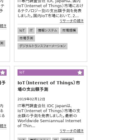
国内
IT専門調査会社 IDC Japanは、国内
リテ
IoT（Internet of Things）市場におけ
予
るテクノロジー別の支出額予測を発表
しました。国内IoT市場において、2...
リサーチの続き
続き
IoT
IT
情報システム
市場規模
市場予測
測
デジタルトランスフォーメーション
IoT
場予
IoT（Internet of Things）市
場の支出額予測
2019年02月12日
国内
IT専門調査会社 IDC Japanは、
る
IoT（Internet of Things）市場の支
よる
出額の予測を発表しました。最新の
Worldwide Semiannual Internet
of Thin...
続き
リサーチの続き