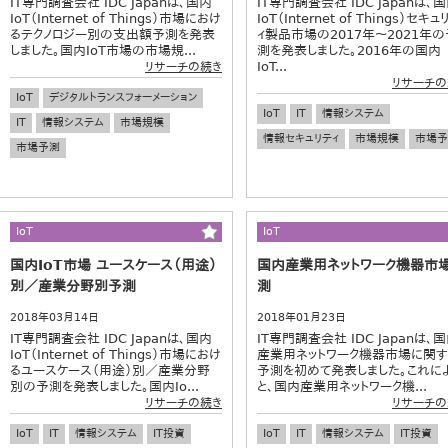
IT専門調査会社 IDC Japanは、国内
IT専門調査会社 IDC Japanは、
IoT（Internet of Things）市場におけ
IoT（Internet of Things）セキュ
るテクノロジー別の支出額予測を発表
ィ製品市場の2017年～2021年の
しました。国内IoT市場の市場規...
測を発表しました。2016年の国内
IoT...
リサーチの続き
リサーチの
IoT
デジタルトランスフォーメーション
IoT
IT
情報システム
IT
情報システム
市場規模
情報セキュリティ
市場規模
市場予
市場予測
IoT
IoT
国内IoT市場 ユースケース（用途）
国内産業用ネットワーク機器市
別／産業分野別予測
測
2018年03月14日
2018年01月23日
IT専門調査会社 IDC Japanは、国内
IT専門調査会社 IDC Japanは、
IoT（Internet of Things）市場におけ
産業用ネットワーク機器市場に関す
るユースケース（用途）別／産業分野
予測を初めて発表しました。これに
別の予測を発表しました。国内Io...
と、国内産業用ネットワーク機...
リサーチの続き
リサーチの
IoT
IT
情報システム
IT投資
IoT
IT
情報システム
IT投資