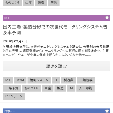
ものづくり
生産
製造
防災
IoT
国内工場・製造分野での次世代モニタリングシステム普
及率予測
2019年02月25日
矢野経済研究所は、次世代モニタリングシステムを調査し、分野別の普及状況
と将来見通し、遠隔監視からITモニタリングへの移行に関する環境変化、主要
ITベンダーやユーザ企業の動向を明らかにした。＜次世代モニ...
続きを読む
IoT
M2M
情報システム
IT
製造業
市場規模
市場予測
ものづくり
生産
製造
AI
人工知能
ビッグデータ
ロボット