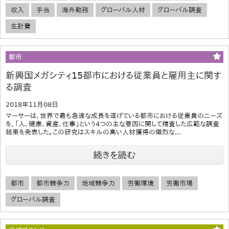
収入
手当
海外勤務
グローバル人材
グローバル調査
生計費
都市
新興国メガシティ15都市における従業員と雇用主に関す
る調査
2018年11月08日
マーサーは、世界で最も急速な成長を遂げている都市における従業員のニーズ
を、「人、健康、資産、仕事」という4つの主な要因に関して精査した広範な調査
結果を発表した。この研究はスキルの高い人材獲得の熾烈な...
続きを読む
都市
都市競争力
地域競争力
労働環境
労働市場
グローバル調査