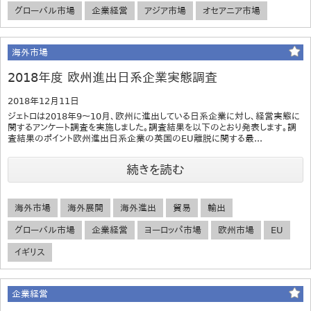
グローバル市場
企業経営
アジア市場
オセアニア市場
海外市場
2018年度 欧州進出日系企業実態調査
2018年12月11日
ジェトロは2018年9～10月、欧州に進出している日系企業に対し、経営実態に
関するアンケート調査を実施しました。調査結果を以下のとおり発表します。調
査結果のポイント欧州進出日系企業の英国のEU離脱に関する最...
続きを読む
海外市場
海外展開
海外進出
貿易
輸出
グローバル市場
企業経営
ヨーロッパ市場
欧州市場
EU
イギリス
企業経営