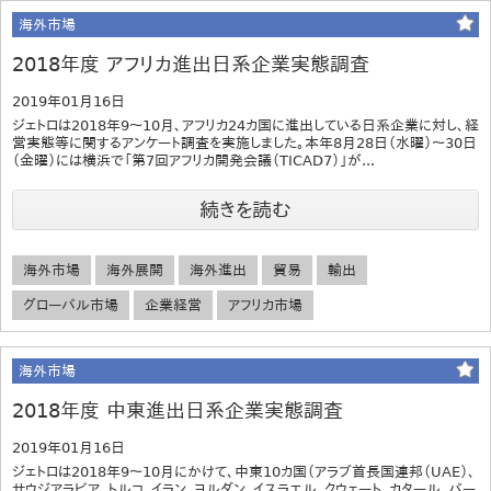
海外市場
2018年度 アフリカ進出日系企業実態調査
2019年01月16日
ジェトロは2018年9～10月、アフリカ24カ国に進出している日系企業に対し、経
営実態等に関するアンケート調査を実施しました。本年8月28日（水曜）～30日
（金曜）には横浜で「第7回アフリカ開発会議（TICAD7）」が...
続きを読む
海外市場
海外展開
海外進出
貿易
輸出
グローバル市場
企業経営
アフリカ市場
海外市場
2018年度 中東進出日系企業実態調査
2019年01月16日
ジェトロは2018年9～10月にかけて、中東10カ国（アラブ首長国連邦（UAE）、
サウジアラビア、トルコ、イラン、ヨルダン、イスラエル、クウェート、カタール、バー