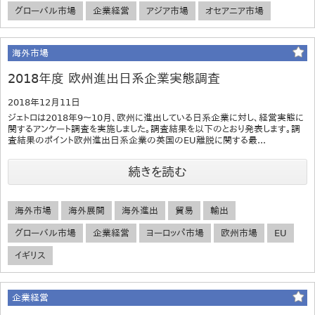
グローバル市場
企業経営
アジア市場
オセアニア市場
海外市場
2018年度 欧州進出日系企業実態調査
2018年12月11日
ジェトロは2018年9～10月、欧州に進出している日系企業に対し、経営実態に
関するアンケート調査を実施しました。調査結果を以下のとおり発表します。調
査結果のポイント欧州進出日系企業の英国のEU離脱に関する最...
続きを読む
海外市場
海外展開
海外進出
貿易
輸出
グローバル市場
企業経営
ヨーロッパ市場
欧州市場
EU
イギリス
企業経営