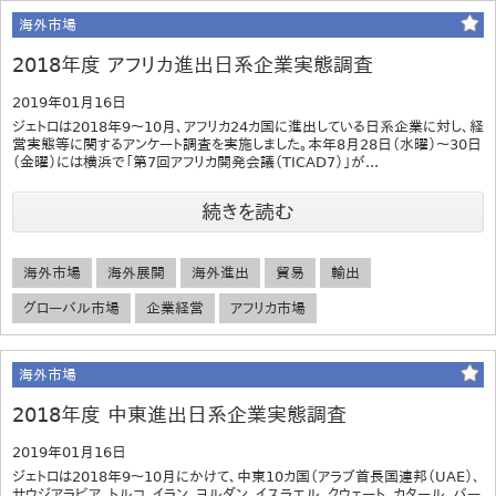
海外市場
2018年度 アフリカ進出日系企業実態調査
2019年01月16日
ジェトロは2018年9～10月、アフリカ24カ国に進出している日系企業に対し、経
営実態等に関するアンケート調査を実施しました。本年8月28日（水曜）～30日
（金曜）には横浜で「第7回アフリカ開発会議（TICAD7）」が...
続きを読む
海外市場
海外展開
海外進出
貿易
輸出
グローバル市場
企業経営
アフリカ市場
海外市場
2018年度 中東進出日系企業実態調査
2019年01月16日
ジェトロは2018年9～10月にかけて、中東10カ国（アラブ首長国連邦（UAE）、
サウジアラビア、トルコ、イラン、ヨルダン、イスラエル、クウェート、カタール、バー