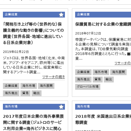
企業経営
企業経営
「関税引き上げ等の（世界的な）保
保護貿易に対する企業の意識
護主義的な動きの影響」についての
2018年07月12日
調査（世界各国・地域に進出してい
帝国データバンクは、保護貿易に
る日系企業対象）
る企業の見解について調査を実施
た。本調査は、TDB景気動向調査
2019年02月22日
2018年6月調査とともに行った。
ジェトロは、世界各国・地域（北米、中南
査...
米、アジア・オセアニア、欧州等）に進出
リサーチの
している日系企業に対し、経営実態に
関するアンケート調査...
企業経営
海外市場
海外展開
リサーチの続き
海外進出
貿易
輸出
企業経営
海外市場
海外展開
グローバル市場
海外進出
貿易
輸出
グローバル市場
事業環境
経営戦略
海外市場
海外市場
2017年度日本企業の海外事業展
2018年度 米国進出日系企業
開に関する調査（ジェトロのサービ
態調査
ス利用企業＝海外ビジネスに関心