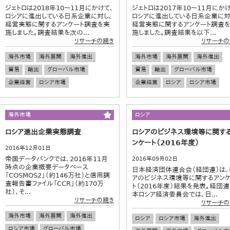
ジェトロは2018年10～11月にかけて、
ジェトロは2017年10～11月にかけ
ロシアに進出している日系企業に対し、
ロシアに進出している日系企業に対
経営実態に関するアンケート調査を実
経営実態に関するアンケート調査
施しました。調査結果を次の...
施しました。調査結果を以下...
リサーチの続き
リサーチの
海外市場
海外展開
海外進出
海外市場
海外展開
海外進出
貿易
輸出
グローバル市場
貿易
輸出
グローバル市場
企業経営
ロシア市場
企業経営
ロシア
ロシア市場
海外市場
ロシア
ロシア進出企業実態調査
ロシアのビジネス環境等に関す
ンケート（2016年度）
2016年12月01日
帝国データバンクでは、2016年11月
2016年09月02日
時点の企業概要データベース
日本経済団体連合会（経団連）は、
「COSMOS2」（約146万社）と信用調
アのビジネス環境等に関するアン
査報告書ファイル「CCR」（約170万
ト（2016年度）結果を発表。経団
社）、そ...
本ロシア経済委員会では、日...
リサーチの続き
リサーチの
海外市場
海外展開
海外進出
ロシア
ロシア市場
海外進出
ロシア市場
グローバル市場