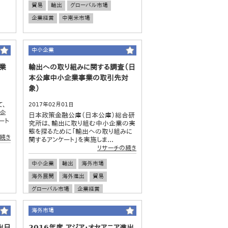
貿易
輸出
グローバル市場
企業経営
中南米市場
中小企業
企業
輸出への取り組みに関する調査（日
本公庫中小企業事業の取引先対
象）
て、
2017年02月01日
系企
日本政策金融公庫（日本公庫）総合研
ート
究所は、輸出に取り組む中小企業の実
態を探るために「輸出への取り組みに
続き
関するアンケート」を実施しま...
リサーチの続き
中小企業
輸出
海外市場
海外展開
海外進出
貿易
グローバル市場
企業経営
海外市場
出日
2016年度 アジア・オセアニア進出