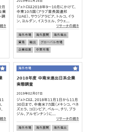
2019年01月16日
2月
ジェトロは2018年9～10月にかけて、
企業
中東10カ国（アラブ首長国連邦
ト調
（UAE）、サウジアラビア、トルコ、イラ
ン、ヨルダン、イスラエル、クウェ...
続き
リサーチの続き
海外市場
海外展開
海外進出
貿易
輸出
グローバル市場
企業経営
中東市場
海外市場
業
2018年度 中南米進出日系企業
実態調査
2019年02月07日
11
ジェトロは、2018年11月1日から11月
、
30日まで、中南米7カ国（メキシコ、ベネ
リ、
ズエラ、コロンビア、ペルー、チリ、ブラ
ジル、アルゼンチン）に...
続き
リサーチの続き
海外市場
海外展開
海外進出