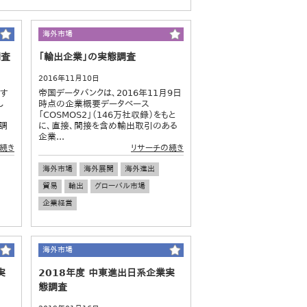
海外市場
調査
「輸出企業」の実態調査
2016年11月10日
対す
帝国データバンクは、2016年11月9日
し
時点の企業概要データベース
「COSMOS2」（146万社収録）をもと
■調
に、直接、間接を含め輸出取引のある
企業...
続き
リサーチの続き
海外市場
海外展開
海外進出
貿易
輸出
グローバル市場
企業経営
海外市場
実
2018年度 中東進出日系企業実
態調査