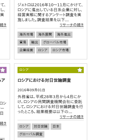
て、
ジェトロは2016年10～11月にかけて、
し、
ロシアに進出している日系企業に対し、
を実
経営実態に関するアンケート調査を実
施しました。調査結果を以下...
続き
リサーチの続き
海外市場
海外展開
海外進出
貿易
輸出
グローバル市場
企業経営
ロシア
ロシア市場
ロシア
るア
ロシアにおける対日世論調査
2016年09月01日
外務省は，平成28年3月から4月にか
け，ロシアの民間調査機関会社に委託
ロシ
して，ロシアにおける対日世論調査を行
ケー
ったところ，結果概要は以下の...
連日
リサーチの続き
続き
ロシア
対日世論
日本
グローバル調査