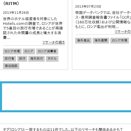
（RITM）
2013年07月23日
帝国データバンクでは、自社データ
2013年11月26日
ス・信用調査報告書ファイル「ＣＣＲ
世界のホテル経営者を対象にした
（160万社収録）および公開情報な
Hotels.comの調査で、ロシアが世界
もとに、ロシア進出が判明...
で5番目の旅行市場であることが再確
リサーチの
認された中間層の成長と増大する消
費...
海外進出
海外展開
ロシア市場
リサーチの続き
ロシア市場
ロシア
ロシア消費者
旅行者
旅行
海外旅行
ホテル
宿泊施設
タグ[ロシア]と一致するものは11件でした。以下のリサーチも関係あるかも？