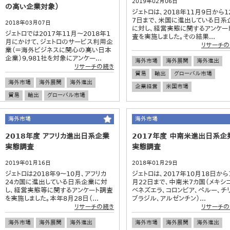
2019年02月06日
の高い企業対象）
ジェトロは、2018年11月9日から1
7日まで、米国に進出している日系
2018年03月07日
に対し、経営実態に関するアンケー
ジェトロでは2017年11月～2018年1
査を実施しました。その結果...
月にかけて、ジェトロのサービス利用企
リサーチの
業（＝海外ビジネスに関心の高い日本
企業）9,981社を対象にアンケー...
海外市場
海外展開
海外進出
リサーチの続き
貿易
輸出
グローバル市場
海外市場
海外展開
海外進出
企業経営
米国市場
貿易
輸出
グローバル市場
企業経営
海外市場
海外市場
2018年度 アフリカ進出日系企業
2017年度 中南米進出日系企
実態調査
実態調査
2019年01月16日
2018年01月29日
ジェトロは2018年9～10月、アフリカ
ジェトロは、2017年10月18日から
24カ国に進出している日系企業に対
月22日まで、中南米7カ国（メキシコ
し、経営実態等に関するアンケート調査
ベネズエラ、コロンビア、ペルー、チ
を実施しました。本年8月28日（...
ブラジル、アルゼンチン）...
リサーチの続き
リサーチの
海外市場
海外展開
海外進出
海外市場
海外展開
海外進出