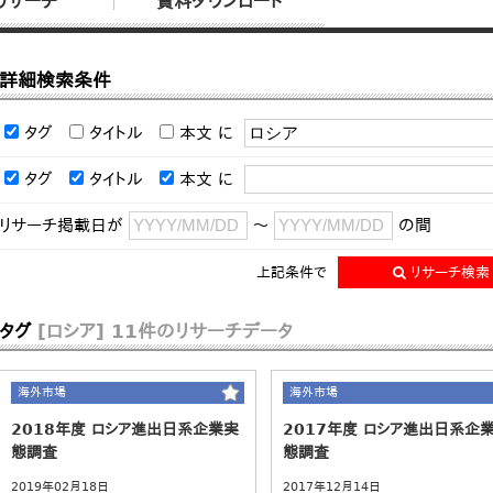
リサーチ
資料ダウンロード
詳細検索条件
タグ
タイトル
本文
に
タグ
タイトル
本文
に
リサーチ掲載日が
～
の間
上記条件で
リサーチ検索
タグ
[ロシア]
11件のリサーチデータ
海外市場
海外市場
2018年度 ロシア進出日系企業実
2017年度 ロシア進出日系企
態調査
態調査
2019年02月18日
2017年12月14日