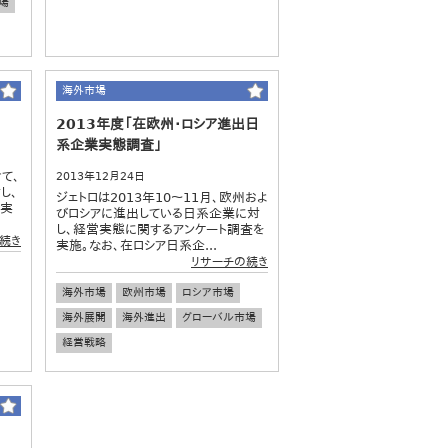
場
海外市場
2013年度「在欧州・ロシア進出日
系企業実態調査」
て、
2013年12月24日
し、
ジェトロは2013年10～11月、欧州およ
を実
びロシアに進出している日系企業に対
し、経営実態に関するアンケート調査を
続き
実施。なお、在ロシア日系企...
リサーチの続き
海外市場
欧州市場
ロシア市場
海外展開
海外進出
グローバル市場
経営戦略