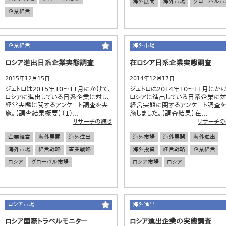
海外展開
海外市場
グローバル市
企業経営
企業経営
海外市場
ロシア進出日系企業実態調査
在ロシア日系企業実態調査
2015年12月15日
2014年12月17日
ジェトロは2015年10～11月にかけて、
ジェトロは2014年10～11月にかけ
ロシアに進出している日系企業に対し、
ロシアに進出している日系企業に対
経営実態に関するアンケート調査を実
経営実態に関するアンケート調査
施。【調査結果概要】（1）...
施しました。【調査結果】在...
リサーチの続き
リサーチの
企業経営
海外展開
海外進出
海外市場
海外展開
海外進出
海外市場
経営戦略
事業戦略
海外投資
経営戦略
企業経営
ロシア
グローバル市場
ロシア市場
ロシア
ロシア市場
海外進出
ロシア国際トラベルモニター
ロシア進出企業の実態調査