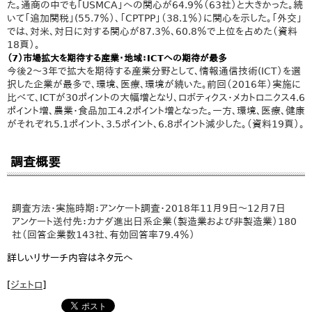
た。通商の中でも「USMCA」への関心が64.9％（63社）と大きかった。続
いて「追加関税」(55.7％）、「CPTPP」（38.1％）に関心を示した。「外交」
では、対米、対日に対する関心が87.3％、60.8％で上位を占めた（資料
18頁）。
（7）市場拡大を期待する産業・地域：ICTへの期待が最多
今後2～3年で拡大を期待する産業分野として、情報通信技術(ICT）を選
択した企業が最多で、環境、医療、環境が続いた。前回（2016年）実施に
比べて、ICTが30ポイントの大幅増となり、ロボティクス・メカトロニクス4.6
ポイント増、農業・食品加工4.2ポイント増となった。一方、環境、医療、健康
がそれぞれ5.1ポイント、3.5ポイント、6.8ポイント減少した。（資料19頁）。
調査概要
調査方法・実施時期：アンケート調査・2018年11月9日～12月7日
アンケート送付先：カナダ進出日系企業（製造業および非製造業）180
社（回答企業数143社、有効回答率79.4％）
詳しいリサーチ内容はネタ元へ
[
ジェトロ
]