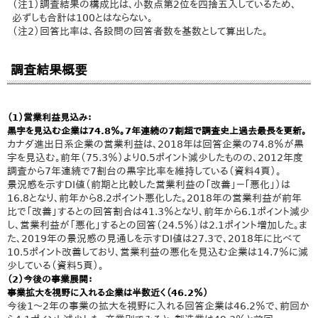
（注1）調査結果の構成比は、小数点第2位を四捨五入しているため、
必ずしも合計は100とはならない。
（注2）回答比率は、各設問の回答者数を基数として算出した。
調査結果概要
（1）営業利益見込み：
黒字を見込む企業は74.8％。7年連続の7割超で調査史上過去最長を更新。
カナダ進出日系企業の営業利益は、2018年は回答企業の74.8％が黒
字を見込む。前年（75.3％）より0.5ポイント減少したものの、2012年度
調査から7年連続で7割台の黒字比率を維持している（資料4頁）。
景況感を示すDI値（前期と比較した営業利益の「改善」－「悪化」）は
16.8となり、前年から8.2ポイント悪化した。2018年の営業利益が前年
比で「改善」するとの回答割合は41.3％となり、前年から6.1ポイント減少
し、営業利益が「悪化」するとの回答（24.5％）は2.1ポイント増加した。ま
た、2019年の景況感の見通しを示すDI値は27.3で、2018年に比べて
10.5ポイント改善しており、営業利益の悪化を見込む企業は14.7％に減
少している（資料5頁）。
（2）今後の事業展開：
事業拡大を視野に入れる企業は半数近く（46.2％）
今後1～2年の事業の拡大を視野に入れる回答企業は46.2％で、前回か