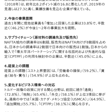
（2018年）は、前年比8.2ポイント減の16.8と悪化したが、2019年の
見通しは27.3と高く、業績改善を見込む企業が増えている。
2.今後の事業展開
過去1年間に現地従業員を「増加」と回答した企業は33.8％で、半数
近く（46.2％）が今後1～2年の事業拡大を視野。
3.サプライチェーン（原材料の調達先及び販売先）
NAFTA域内の調達率は6割超、販売先はNAFTA向けが8割超を占め
る。日本からの調達率は2割弱で日本向けの販売は1割強。日本からの
輸入で「環太平洋パートナーシップに関する包括的および先進的な協
定（CPTPP）」の利用を検討中の企業は、半数近く（45.0％）に上る。
4.経営上の課題
経営上の課題（コスト上昇要因）は、「労働者の確保」（59.2％）、「賃
金（給与・賞与）」（54.9％）が上位を占める。
5.変化するビジネス環境への対応
トルドー政権の政策に対する関心分野は、前回に続き「通商」
（72.8％）、「税制」（65.4％）、「外交」（58.1％）が上位3項目に挙が
る。通商の中では「米国・カナダ・メキシコ協定（USMCA）」（64.9％）、
「追加関税」(55.7％）、「CPTPP」（38.1％）に関心を示す。