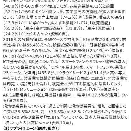
ら4.1ポイント減少した。産業別でみると、製造業は49.3％と前回
（48.8％）から0.5ポイント増加したが、非製造業は43.1％と前回
（52.1％）から9.0ポイント減少した。事業展開の方向性が拡大する理由
として、「現地市場での売上増加」（74.2％）や「成長性、潜在力の高さ」
（43.9％）が主に挙がった。拡大する機能としては、「販売機能」
（65.2％）、「生産（高付加価値品）」（31.8％）、「生産（汎用品）」
（24.2％）が上位を占めた（資料6頁）。
2018年の設備投資は、金額ベースで前年を上回る企業が38.3％で、前
年比横ばいは55.4％だった。設備投資の目的は、「既存設備の維持・補
修」が50.8％を占めたほか、「増産・販売力増強」（25.4％）や「情報化
(AI、IoTなど)への対応」（21.4％）が上位に挙がった（資料7～8頁）。
ICT分野の活用状況については、「スマートフォンやタブレット端末の導入」
をしている企業が84.9％、「モバイル端末(携帯、スマートフォン)の業務ア
プリケーション連携」は55.8％、「クラウドサービス」が51.4％と高い導入
率を示した。製造業では輸送用機器・部品（自動車・二輪車）、非製造業で
は卸売・小売（商社を含む）、販売会社がICTを積極的に活用しており、
「IoT・M2Mソリューション」は販売会社の19.0％、「VR（仮想現実）・
AR（拡張現実）」は輸送用機器（自動車・二輪車）の37.5％が活用してい
る（資料9頁）。
現地従業員数については、過去1年間に現地従業員を「増加」と回答した
企業は33.8％となり、前回（36.6％）から2.8ポイント減少した。今後につ
いては40.9％の企業が「増加」を予定している。日本人駐在員数は総じて
「横ばい」との回答になった（資料10頁）。
（3）サプライチェーン（調達、販売）：