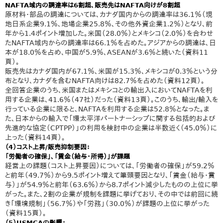
NAFTA域内の調達率は6割超、販売先はNAFTA向けが8割超
原材料・部品の調達については、カナダ国内からの調達率は36.1％（現
地日系企業9.1％、地場企業25.8％、その他外資企業1.2％）となり、前
年から1.4ポイント増加した。米国（28.0％）とメキシコ（2.0％）を合わせ
たNAFTA域内からの調達率は66.1％を占めた。アジアからの調達は、日
本が18.0％を占め、中国が5.9％、ASEANが3.6％と続いた（資料11
頁）。
販売先はカナダ国内が67.1％、米国が15.3％、メキシコが0.3％という分
布となり、カナダを含むNAFTA向けは82.7％を占めた（資料12頁）。
全回答企業のうち、米国またはメキシコとの輸出入においてNAFTAを利
用する企業は、41.6％（47社）だった（資料13頁）。このうち、輸出/輸入を
行っている企業に限ると、NAFTAを利用する企業は52.8％となった。ま
た、日本からの輸入で「環太平洋パートナーシップに関する包括的および
先進的な協定（CPTPP）」の利用を検討中の企業は半数近く（45.0％）に
上った（資料14頁）。
（4）コスト上昇/販売抑制要因：
「労働者の確保」、「賃金（給与・所得）」が課題
経営上の課題（コスト上昇要因）については、「労働者の確保」が59.2％
と前年（49.7％）から9.5ポイント増えて筆頭要因となり、「賃金（給与・賞
与）」が54.9％と前年（63.6％）から8.7ポイント減少したものの上位に挙
がった。また、2割の企業が規制を課題に挙げており、その中では前回に続
き「環境規制」（56.7％）や「労務」（30.0％）が課題の上位に挙がった
（資料15頁）。
（5）USMCAの影響：