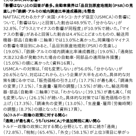
「影響はない」との回答が最多。自動車業界は「品目別原産地規則（PSR）の見
直し」や「鉄鋼・アルミの域内調達比率達成義務」を懸念
NAFTAに代わるカナダ・米国・メキシコ・カナダ協定（USMCA）の影響に
ついて、「影響はない」と回答した割合は48.9％で、「分からない」が
32.8％、「プラスとマイナスの影響が同程度」が10.9％で続いた。「マイ
ナスの影響」があると回答した割合は4.4％にとどまったものの、輸送用
機器・部品（自動車・二輪車）では13.0％と高かった。同業種のマイナス
の影響を項目別にみると、「品目別原産地規則（PSR）の見直し」
（19.0％）、「鉄鋼・アルミの域内調達比率達成義務」（19.0％）、「通商拡
大法232条が発動された場合の自動車・同部品の適用除外措置」
（15.0％）の順に高かった（資料16頁）。
USMCAへの対策は、「何も変更しない」が56.0％、「分からない」が
20.6％となり、対応はこれから、という企業が大半を占めた。具体的な対
策を講じる中では、「販売価格の引き上げ」（17.7％）が最も高く、「調達先
の変更」（7.1％）、「生産量・雇用の調整」（3.5％）が続いた。輸送用機
器・部品（自動車・二輪車）では、「わからない」（39.1％）が最も高く、「何
も変更しない」（26.1％）が続いた。具体的な対策では「販売価格の引き
上げ」（17.3％）、「調達先の変更」（13.0％）、「生産量・雇用（労働時間）
の調整」（8.7％）の順となった（資料17頁）。
（6）トルドー政権の政策に対する関心：
「通商」が最も高く、うち「USMCA」や追加関税に高い関心
トルドー政権の政策に対する関心分野として、前年に続き「通商」
（72.8％）、「税制」（65.4％）、「外交」（58.1％）が上位3項目に挙がっ