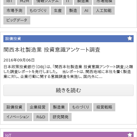
IoT
M2M
情報システム
IT
製造業
市場規模
市場予測
ものづくり
生産
製造
AI
人工知能
ビッグデータ
設備投資
関西本社製造業 投資意識アンケート調査
2016年09月06日
日本政策投資銀行（DBJ）は、「関西本社製造業 投資意識アンケート調査」と題
した調査レポートを発行しました。 当レポートは、関西地域に本社を置く製造
業に対し、企業行動に関する意識調査を実施し、国内外に...
続きを読む
設備投資
企業経営
製造業
ものづくり
経営戦略
イノベーション
R&D
研究開発
IoT