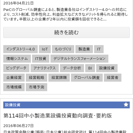
2016年04月21日
PwCのグローバル調査によると、製造業各社はインダストリー4.0への対応に
より、コスト削減、効率性向上、利益拡大など大きなメリットを得られると期待し
ています。半数以上の企業が2年以内に投資額を回収できると...
続きを読む
インダストリー4.0
IoT
ものづくり
製造業
IT
情報システム
IT投資
デジタルトランスフォーメーション
ビッグデータ
アナリティクス
データ分析
BI
設備投資
企業経営
経営戦略
経営課題
グローバル調査
経営者
市場規模
市場予測
設備投資
第114回中小製造業設備投資動向調査・要約版
2016年06月27日
日本政策金融公庫（略称：日本公庫）総合研究所は、第114回中小製造業設