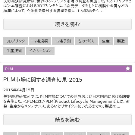
矢野経済研究所は、世界の３Ｄプリンタ市場の調査を実施した。＜３Ｄプリンタと
は＞本調査における3Dプリンタとは、3次元データをもとに樹脂や金属などの
積層によって、立体物を造形する装置を指し、主な製品タイ...
続きを読む
3Dプリンタ
市場規模
市場予測
ものづくり
生産
製造
生産技術
イノベーション
PLM
ＰＬＭ市場に関する調査結果 2015
2015年04月15日
矢野経済研究所では、PLM市場についての世界および日本国内における調査
を実施した。＜PLMとは＞PLM(Product Lifecycle Management)とは、開
発・生産からメンテナンス、あるいはリサイクルにいたるまでの、製品の...
続きを読む