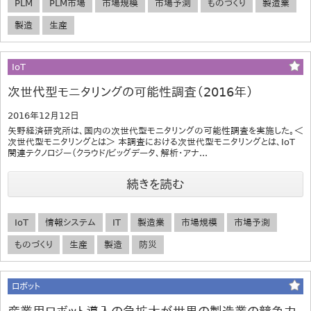
PLM
PLM市場
市場規模
市場予測
ものづくり
製造業
製造
生産
IoT
次世代型モニタリングの可能性調査（2016年）
2016年12月12日
矢野経済研究所は、国内の次世代型モニタリングの可能性調査を実施した。＜
次世代型モニタリングとは＞ 本調査における次世代型モニタリングとは、IoT
関連テクノロジー（クラウド/ビッグデータ、解析・アナ...
続きを読む
IoT
情報システム
IT
製造業
市場規模
市場予測
ものづくり
生産
製造
防災
ロボット