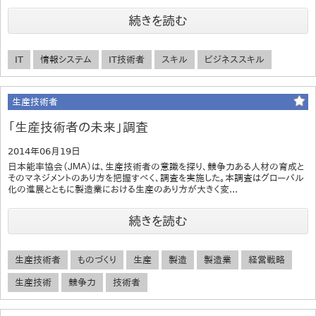
続きを読む
IT
情報システム
IT技術者
スキル
ビジネススキル
生産技術者
「生産技術者の未来」調査
2014年06月19日
日本能率協会（ＪＭＡ）は、生産技術者の意識を探り、競争力ある人材の育成と
そのマネジメントのあり方を把握すべく、調査を実施した。本調査はグローバル
化の進展とともに製造業における生産のあり方が大きく変...
続きを読む
生産技術者
ものづくり
生産
製造
製造業
経営戦略
生産技術
競争力
技術者