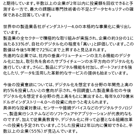
と期待しています。半数以上の企業が2年以内に投資額を回収できると予
測する一方で、最大の課題は専門技術者の不足とデータセキュリティの確
保であると回答しています。
世界中の製造業各社がインダストリー4.0の本格的な事業化に乗り出し
ています。
製造業の全セクターで積極的な取り組みが実施され、企業の約3分の1に
当たる33％が、自社のデジタル化の程度を「高い」と評価しています。この
数値は今後5年間で72％にまで上昇すると見込まれます。
先進的な企業では、社内の垂直バリューチェーンの主たる機能のデジタ
ル化に加え、取引先を含めたサプライチェーンの水平方向のデジタル化も
進行しています。さらに、製品にデジタル機能を付加し、ポートフォリオを強
化したり、データを活用した革新的なサービスの提供も始まっています。
今後の投資意欲については、デジタル化を想定する分野の年間売上高の
約5％を投資したいとの意向が示され、今回調査した製造業各社の今後
デジタル化を想定する分野の売上高をもとに算出すると、毎年9,070億米
ドルがインダストリー4.0への投資に向かうと考えられます。
具体的な投資対象は、センサーや接続デバイスなどのデジタルテクノロジ
ー、製造実行システムなどのソフトウェアやアプリケーションが代表的なも
のですが、加えて従業員教育や、デジタル化に伴って必要となる組織改革
への投資も予定されています。こうした投資は2年以内に償却できると、半
数以上の企業（55％）が見込んでいます。