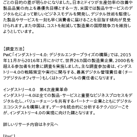
ごとの目的の差が明らかになりました。日本とドイツが生産効率の改善や
製品品質の向上を最優先目標とする一方、米国では製品やサービスのデ
ジタル化によって新しいビジネスモデルを開発し、デジタル技術を駆使し
た製品やサービスを一刻も早く消費者に届けることを目指す傾向が見受
けられます。また中国は、コストを削減して製造業の国際競争力を維持し
ようとしています。
【調査方法】
PwC「インダストリー4.0: デジタルエンタープライズの構築」では、2015
年11月から2016年1月にかけて、世界26カ国の製造業企業、2000名を
超える参加者を対象に調査を実施しました。主な調査参加者は、インダス
トリー4.0の戦略策定や実行に関与する、最高デジタル管理責任者（チー
フデジタルオフィサー）もしくはトップレベルの責任者になります。
インダストリー4.0 第4次産業革命
インダストリー4.0は全ての製品・サービスと重要なビジネスプロセスをデ
ジタル化し、バリューチェーンを共有するパートナー企業とともにデジタル
エコシステムを構築します。データを統合的に分析するテクノロジーこそ
が、インダストリー4.0の実現に向けた鍵となります。
詳しいリサーチ内容はネタ元へ
[
PwC
]