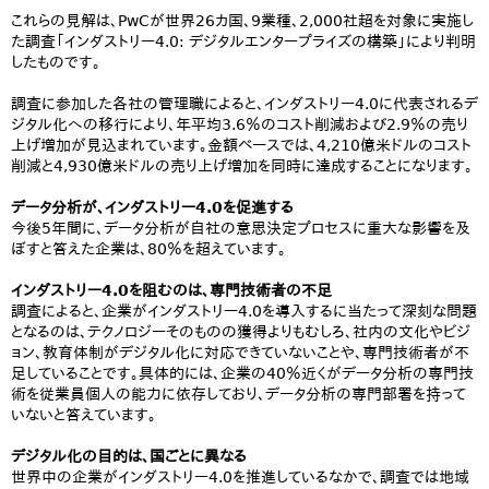
これらの見解は、PwCが世界26カ国、9業種、2,000社超を対象に実施し
た調査「インダストリー4.0: デジタルエンタープライズの構築」により判明
したものです。
調査に参加した各社の管理職によると、インダストリー4.0に代表されるデ
ジタル化への移行により、年平均3.6％のコスト削減および2.9％の売り
上げ増加が見込まれています。金額ベースでは、4,210億米ドルのコスト
削減と4,930億米ドルの売り上げ増加を同時に達成することになります。
データ分析が、インダストリー4.0を促進する
今後5年間に、データ分析が自社の意思決定プロセスに重大な影響を及
ぼすと答えた企業は、80％を超えています。
インダストリー4.0を阻むのは、専門技術者の不足
調査によると、企業がインダストリー4.0を導入するに当たって深刻な問題
となるのは、テクノロジーそのものの獲得よりもむしろ、社内の文化やビジ
ョン、教育体制がデジタル化に対応できていないことや、専門技術者が不
足していることです。具体的には、企業の40％近くがデータ分析の専門技
術を従業員個人の能力に依存しており、データ分析の専門部署を持って
いないと答えています。
デジタル化の目的は、国ごとに異なる
世界中の企業がインダストリー4.0を推進しているなかで、調査では地域