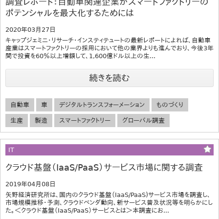
調査レポート：自動車関連企業がスマートファクトリーの
ポテンシャルを最大化するためには
2020年03月27日
キャップジェミニ・リサーチ・インスティテュートの最新レポートによれば、自動車
産業はスマートファクトリーの採用において他の業界よりも進んでおり、今後3年
間で投資を60％以上増額して、1,600億ドル以上の生...
続きを読む
自動車
車
デジタルトランスフォーメーション
ものづくり
生産
製造
スマートファクトリー
グローバル調査
IT
クラウド基盤（IaaS/PaaS）サービス市場に関する調査
2019年04月08日
矢野経済研究所は、国内のクラウド基盤（IaaS/PaaS)サービス市場を調査し、
市場規模推移・予測、クラウドベンダ動向、新サービス普及状況等を明らかにし
た。＜クラウド基盤（IaaS/PaaS）サービスとは＞本調査にお...