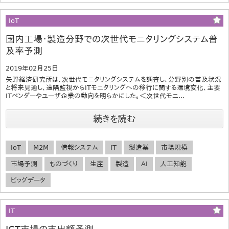
IoT
国内工場・製造分野での次世代モニタリングシステム普
及率予測
2019年02月25日
矢野経済研究所は、次世代モニタリングシステムを調査し、分野別の普及状況
と将来見通し、遠隔監視からITモニタリングへの移行に関する環境変化、主要
ITベンダーやユーザ企業の動向を明らかにした。＜次世代モニ...
続きを読む
IoT
M2M
情報システム
IT
製造業
市場規模
市場予測
ものづくり
生産
製造
AI
人工知能
ビッグデータ
IT