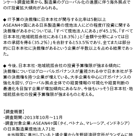
ンケート調査結果から、製造業のグローバル化の進展に伴う海外拠点で
のIT投資拡大傾向がみられる。
◆ IT予算の決裁権に日本本社が関与する比率は5割以上
ASEAN4ヶ国にある日系製造業の現地法人にどの程度IT投資に関する
決裁権があるかについては、「すべて現地法人にある」が45.1％、「すべて
日本本社/地域統括会社にある（18.3％）」と「金額や分野によっては日
本の承認を得る（35.2％）」を合計すると53.5％であり、全てまたは部分
的に日本本社に決裁権があるという企業が半数以上を占める結果であっ
た。
◆ 今後、日本本社・地域統括会社の投資予算権限が強まる傾向に
決裁権についてはグローバルガバナンスが重視される中で日本本社が予
算の決裁権を持つ企業が増えている。大手企業を中心にITガバナンスの
強化を図り、グローバル拠点全体での経営情報の可視化や経営判断の
最適化を目指す企業が増加傾向にあるなか、今後もいっそう日本本社・地
域統括会社の投資予算権限が強まるものと考える。
【調査概要】
・調査期間：2013年10月～11月
・調査対象企業：ASEAN4ヶ国（タイ、ベトナム、マレーシア、インドネシア）
の日系製造業現地法人71社
※当該国に進出している上場企業から矢野経済研究所がランダムに抽