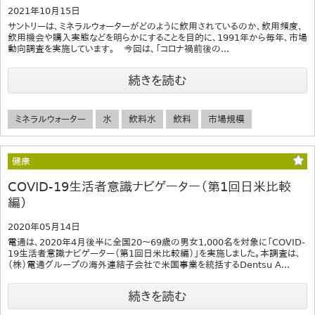
2021年10月15日
サントリーは、ミネラルウォーターがどのように飲用されているのか、飲用頻度、
飲用機会や購入実態などを明らかにすることを目的に、1991年から毎年、市場
動向調査を実施しています。 今回は、「コロナ禍前後の...
続きを読む
ミネラルウォーター
水
飲料水
飲料
市場規模
健康
COVID-19生活者意識ナビゲーター（第1回日米比較
編）
2020年05月14日
電通は、2020年4月後半に全国20～69歳の男女1,000名を対象に「COVID-
19生活者意識ナビゲーター（第1回日米比較編）」を実施しました。本調査は、
（株）電通グループの海外連結子会社で米国事業を統括するDentsu A...
続きを読む