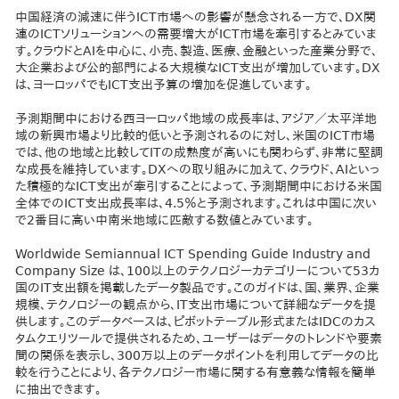
中国経済の減速に伴うICT市場への影響が懸念される一方で、DX関
連のICTソリューションへの需要増大がICT市場を牽引するとみていま
す。クラウドとAIを中心に、小売、製造、医療、金融といった産業分野で、
大企業および公的部門による大規模なICT支出が増加しています。DX
は、ヨーロッパでもICT支出予算の増加を促進しています。
予測期間中における西ヨーロッパ地域の成長率は、アジア／太平洋地
域の新興市場より比較的低いと予測されるのに対し、米国のICT市場
では、他の地域と比較してITの成熟度が高いにも関わらず、非常に堅調
な成長を維持しています。DXへの取り組みに加えて、クラウド、AIといっ
た積極的なICT支出が牽引することによって、予測期間中における米国
全体でのICT支出成長率は、4.5％と予測されます。これは中国に次い
で2番目に高い中南米地域に匹敵する数値とみています。
Worldwide Semiannual ICT Spending Guide Industry and
Company Size は、100以上のテクノロジーカテゴリーについて53カ
国のIT支出額を掲載したデータ製品です。このガイドは、国、業界、企業
規模、テクノロジーの観点から、IT支出市場について詳細なデータを提
供します。このデータベースは、ピボットテーブル形式またはIDCのカス
タムクエリツールで提供されるため、ユーザーはデータのトレンドや要素
間の関係を表示し、300万以上のデータポイントを利用してデータの比
較を行うことにより、各テクノロジー市場に関する有意義な情報を簡単
に抽出できます。