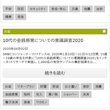
不安
防犯
セキュリティ
安全・安心
災害
地震
治安
健康
老後
お金
10代の金銭感覚についての意識調査2020
2020年04月02日
SMBCコンシューマーファイナンスは、2020年1月10日～21日の12日間、15歳
～19歳の学生を対象に「10代の金銭感覚についての意識調査2020」をインタ
ーネットリサーチで実施し、1,000名の有効サンプルの集計結果を公...
続きを読む
お金
マネープラン
貯蓄
貯金
お小遣い
家計
消費
金銭感覚
給料
収入
買い物
ショッパー
決済
電子決済
若者
ワカモノ