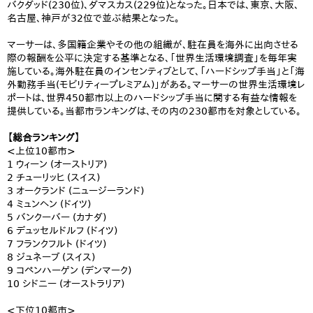
バクダッド(230位)、ダマスカス(229位)となった。日本では、東京、大阪、
名古屋、神戸が32位で並ぶ結果となった。
マーサーは、多国籍企業やその他の組織が、駐在員を海外に出向させる
際の報酬を公平に決定する基準となる、「世界生活環境調査」を毎年実
施している。海外駐在員のインセンティブとして、「ハードシップ手当」と「海
外勤務手当(モビリティープレミアム)」がある。マーサーの世界生活環境レ
ポートは、世界450都市以上のハードシップ手当に関する有益な情報を
提供している。当都市ランキングは、その内の230都市を対象としている。
【総合ランキング】
<上位10都市>
1 ウィーン (オーストリア)
2 チューリッヒ (スイス)
3 オークランド (ニュージーランド)
4 ミュンヘン (ドイツ)
5 バンクーバー (カナダ)
6 デュッセルドルフ (ドイツ)
7 フランクフルト (ドイツ)
8 ジュネーブ (スイス)
9 コペンハーゲン (デンマーク)
10 シドニー (オーストラリア)
<下位10都市>