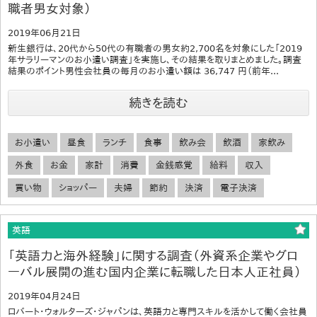
職者男女対象）
2019年06月21日
新生銀行は、20代から50代の有職者の男女約2,700名を対象にした「2019
年サラリーマンのお小遣い調査」を実施し、その結果を取りまとめました。調査
結果のポイント男性会社員の毎月のお小遣い額は 36,747 円（前年...
続きを読む
お小遣い
昼食
ランチ
食事
飲み会
飲酒
家飲み
外食
お金
家計
消費
金銭感覚
給料
収入
買い物
ショッパー
夫婦
節約
決済
電子決済
英語
「英語力と海外経験」に関する調査（外資系企業やグロ
ーバル展開の進む国内企業に転職した日本人正社員）
2019年04月24日
ロバート・ウォルターズ・ジャパンは、英語力と専門スキルを活かして働く会社員