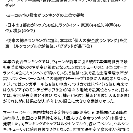
・ウィーンが7年連続「世界生活環境ランキング」の首位、最下位はバク
ダッド
・ヨーロッパの都市がランキングの上位で優勢
・日本の3都市がトップ50位にランクイン - 東京(44位)、神戸(46
位)、横浜(49位)
・従来の総合ランキングに加え、本年は「個人の安全度ランキング」を発
表 (ルクセンブルクが首位、バグダッドが最下位)
本年の総合ランキングでは、ウィーンが前年に引き続き7年連続世界で最
も生活環境の水準が高い都市となった。2位にチューリッヒ、3位にオーク
ランド、4位にミュンヘンが続いている。5位は北米で最も生活環境水準が
高いバンクーバーとなり、この地域で唯一トップ10位に入る結果となった。
アジアではシンガポール(26位)、中東・アフリカではドバイ(75位)、南米で
はウルグアイのモンテビデオ(78位)が各々の地域で最高位となった。日本
では、東京が最高位(44位)となり、神戸(46位)、横浜(49位)、大阪(58位)
がそれに続く結果となり、昨年比の順位に大きな変動はなかった。
マーサーは今回、国内情勢の安定性や犯罪(治安)、司法機関による職務
遂行能力、他国との関係性を基に、「個人の安全度ランキング」も併せて
発表した。同ランキングのトップはルクセンブルク、続いてベルン、ヘルシン
キ、チューリッヒが同順位で2位となった。世界で最も安全度の低い都市は