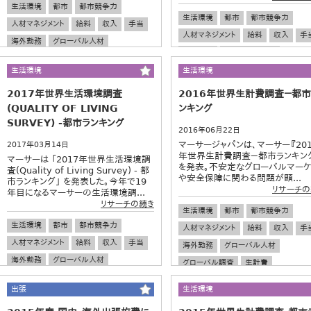
生活環境
都市
都市競争力
生活環境
都市
都市競争力
人材マネジメント
給料
収入
手当
人材マネジメント
給料
収入
手
海外勤務
グローバル人材
海外勤務
グローバル人材
グローバル調査
生計費
グローバル調査
生計費
生活環境
生活環境
2017年世界生活環境調査
2016年世界生計費調査－都市
(QUALITY OF LIVING
ンキング
SURVEY) ‐都市ランキング
2016年06月22日
マーサージャパンは、マーサー『201
2017年03月14日
年世界生計費調査－都市ランキン
マーサーは 「2017年世界生活環境調
を発表。不安定なグローバルマーケ
査(Quality of Living Survey) ‐ 都
や安全保障に関わる問題が顕...
市ランキング」 を発表した。今年で19
リサーチの
年目になるマーサーの生活環境調...
リサーチの続き
生活環境
都市
都市競争力
生活環境
都市
都市競争力
人材マネジメント
給料
収入
手
人材マネジメント
給料
収入
手当
海外勤務
グローバル人材
海外勤務
グローバル人材
グローバル調査
生計費
グローバル調査
生計費
出張
生活環境