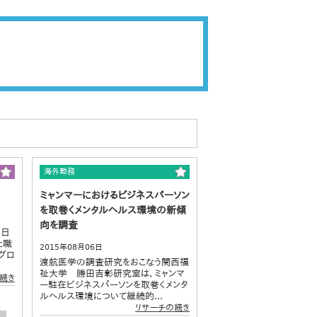
海外勤務
ミャンマーにおけるビジネスパーソン
を取巻くメンタルヘルス環境の新傾
向を調査
、日
と職
2015年08月06日
グロ
渡航医学の調査研究をおこなう関西福
祉大学 勝田吉彰研究室は、ミャンマ
続き
ー駐在ビジネスパーソンを取巻くメンタ
ルヘルス環境について継続的...
リサーチの続き