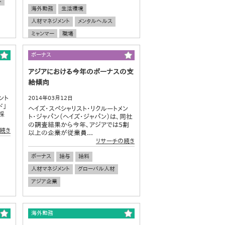
入
海外勤務
生活環境
人材マネジメント
メンタルヘルス
ミャンマー
職場
ボーナス
アジアにおける今年のボーナスの支
給傾向
ント
2014年03月12日
ド」
ヘイズ・スペシャリスト・リクルートメン
採
ト・ジャパン（ヘイズ・ジャパン）は、同社
の調査結果から今年、アジアでは5割
続き
以上の企業が従業員...
リサーチの続き
ボーナス
給与
給料
人材マネジメント
グローバル人材
アジア企業
海外勤務