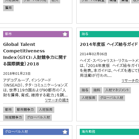
人材採用
グローバル人材
収入
グローバル調査
職種
業種
収
雇用
都市
給与
Global Talent
2014年度版 ヘイズ給与ガイド
Competitiveness
2014年02月06日
Index（GTCI：人財競争力に関す
ヘイズ・スペシャリスト・リクルートメ
る国際調査）2018
は、「2014年度版 ヘイズ給与ガイ
を発表。本ガイドは、ヘイズを通じて
2018年01月23日
用活動が行われ...
アデコグループ、インシアード
リサーチの
（INSEAD）、タタ・コミュニケーションズ
は、世界119カ国および90都市の「人
給与
給料
人材マネジメント
財を獲得、育成、維持する能力」を調...
人材採用
グローバル人材
リサーチの続き
都市
都市競争力
人材採用
地域競争力
グローバル人材
ダイバーシティ
グローバル人材
海外勤務