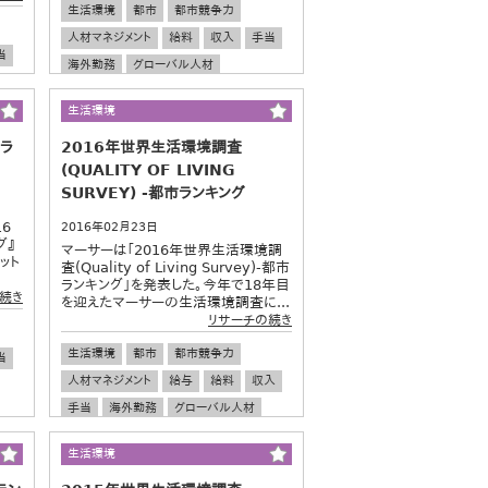
生活環境
都市
都市競争力
人材マネジメント
給料
収入
手当
当
海外勤務
グローバル人材
グローバル調査
生計費
生活環境
ラ
2016年世界生活環境調査
(QUALITY OF LIVING
SURVEY) ‐都市ランキング
6
2016年02月23日
グ』
マーサーは「2016年世界生活環境調
ット
査(Quality of Living Survey)‐都市
ランキング」を発表した。今年で18年目
続き
を迎えたマーサーの生活環境調査に...
リサーチの続き
生活環境
都市
都市競争力
当
人材マネジメント
給与
給料
収入
手当
海外勤務
グローバル人材
治安
生活環境