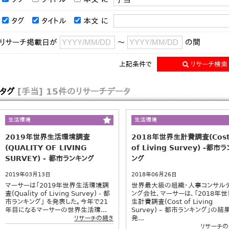
タグ
タイトル
本文
に
リサーチ掲載日が
～
の間
上記条件で
リサーチ検索
タグ
[手当]
15件のリサーチデータ
生活環境
生活環境
2019年世界生活環境調査
2018年世界生計費調査(Cos
(QUALITY OF LIVING
of Living Survey) ‐都市
SURVEY) ‐ 都市ランキング
ング
2019年03月13日
2018年06月26日
マーサーは「2019年世界生活環境調
世界最大級の組織・人事コンサル
査(Quality of Living Survey) ‐ 都
ング会社、マーサーは、「2018年世
市ランキング」 を発表した。今年で21
生計費調査(Cost of Living
年目になるマーサーの世界生活環...
Survey) – 都市ランキング」の結
発...
リサーチの続き
リサーチの