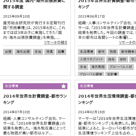
2015年度 国内・海外出張旅費に
2015年世界生計費調査‐都市
関する調査
キング
2015年09月10日
2015年06月17日
産労総合研究所が発行する定期刊行
組織・人事コンサルティング会社、
誌「労務事情」は、2015年6月に、これ
サーは、「2015年世界生計費調査
までほぼ３年おきに実施してきた「国
結果を発表した。今回の調査では、
内・海外出張旅費調査」を実施。...
本の都市は為替レートの影響(...
リサーチの続き
リサーチの
出張
海外出張
手当
待遇
経費
生活環境
都市
物価
都市競争
人材マネジメント
給与
給料
収
手当
海外勤務
グローバル人材
グローバル調査
生計費
生活環境
生活環境
2014年世界生計費調査‐都市ラン
2014年世界生活環境調査‐都
キング
ンキング
2014年07月10日
2014年02月19日
組織・人事コンサルティング会社、マー
マーサーは「2014年世界生活環
サーは、「2014年世界生計費調査」の
査‐都市ランキング」を発表した。調
結果を発表した。・海外駐在員にとって
結果によると、ヨーロッパの都市が
最も物価が高い都市はルア...
生活環境ランキング上位を占め...