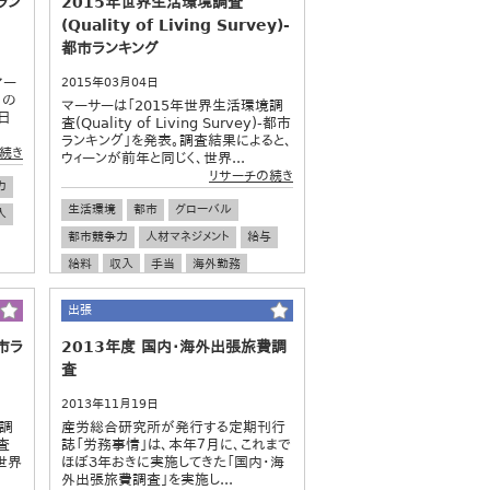
ラン
2015年世界生活環境調査
(Quality of Living Survey)‐
都市ランキング
マー
2015年03月04日
」の
マーサーは「2015年世界生活環境調
日
査(Quality of Living Survey)‐都市
ランキング」を発表。調査結果によると、
続き
ウィーンが前年と同じく、世界...
リサーチの続き
力
生活環境
都市
グローバル
入
都市競争力
人材マネジメント
給与
給料
収入
手当
海外勤務
グローバル人材
出張
市ラ
2013年度 国内・海外出張旅費調
査
2013年11月19日
境調
産労総合研究所が発行する定期刊行
査
誌「労務事情」は、本年７月に、これまで
世界
ほぼ３年おきに実施してきた「国内・海
外出張旅費調査」を実施し...