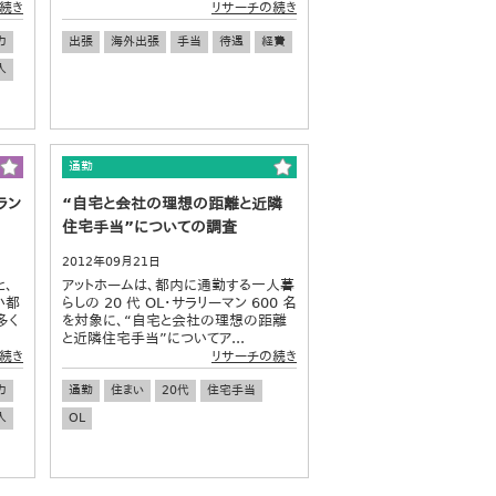
続き
リサーチの続き
力
出張
海外出張
手当
待遇
経費
入
通勤
ラン
“自宅と会社の理想の距離と近隣
住宅手当”についての調査
2012年09月21日
と、
アットホームは、都内に通勤する一人暮
い都
らしの 20 代 OL・サラリーマン 600 名
多く
を対象に、“自宅と会社の理想の距離
と近隣住宅手当”についてア...
続き
リサーチの続き
力
通勤
住まい
20代
住宅手当
入
OL