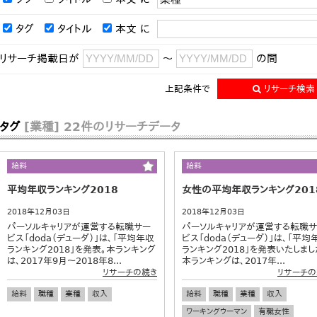
タグ
タイトル
本文
に
リサーチ掲載日が
～
の間
上記条件で
リサーチ検索
タグ
[業種]
22件のリサーチデータ
給料
給料
平均年収ランキング2018
女性の平均年収ランキング201
2018年12月03日
2018年12月03日
パーソルキャリアが運営する転職サー
パーソルキャリアが運営する転職
ビス「doda（デューダ）」は、「平均年収
ビス「doda（デューダ）」は、「平均
ランキング2018」を発表。本ランキング
ランキング2018」を発表いたしまし
は、2017年9月～2018年8...
本ランキングは、2017年...
リサーチの続き
リサーチの
給料
職種
業種
収入
給料
職種
業種
収入
ワーキングウーマン
有職女性