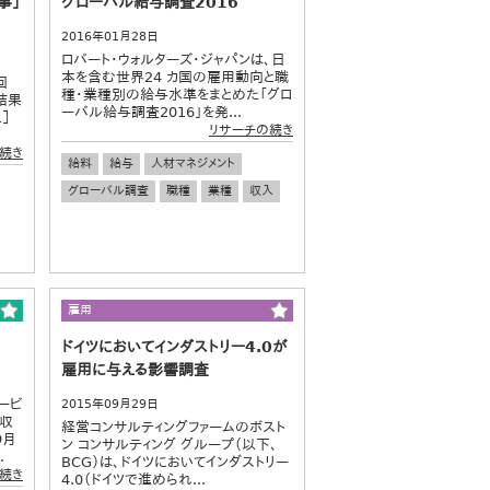
事」
グローバル給与調査2016
2016年01月28日
ロバート・ウォルターズ・ジャパンは、日
本を含む世界24 カ国の雇用動向と職
回
種・業種別の給与水準をまとめた「グロ
結果
ーバル給与調査2016」を発...
］
リサーチの続き
続き
給料
給与
人材マネジメント
グローバル調査
職種
業種
収入
雇用
ドイツにおいてインダストリー4.0が
雇用に与える影響調査
ービ
2015年09月29日
年収
経営コンサルティングファームのボスト
9月
ン コンサルティング グループ（以下、
.
BCG）は、ドイツにおいてインダストリー
続き
4.0（ドイツで進められ...