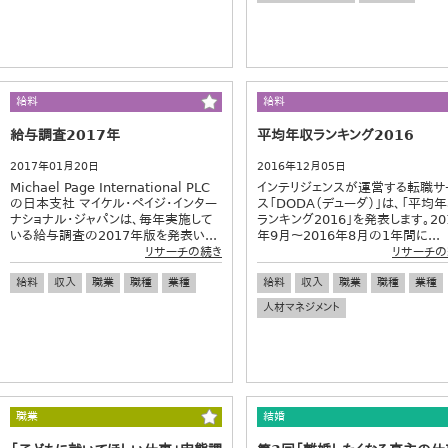
給料
給料
給与調査2017年
平均年収ランキング2016
2017年01月20日
2016年12月05日
Michael Page International PLC
インテリジェンスが運営する転職サ
の日本支社 マイケル・ペイジ・インター
ス「DODA（デューダ）」は、「平均
ナショナル・ジャパンは、毎年実施して
ランキング2016」を発表します。20
いる給与調査の2017年版を発表い...
年9月～2016年8月の1年間に...
リサーチの続き
リサーチの
給料
収入
職業
職種
業種
給料
収入
職業
職種
業種
人材マネジメント
職業
結婚