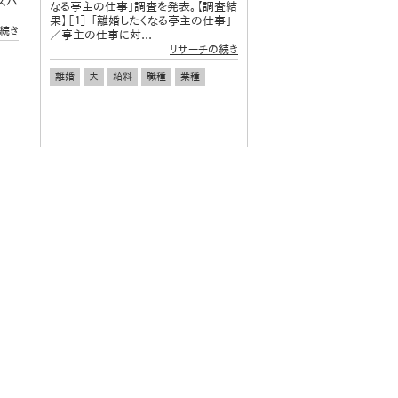
スパ
なる亭主の仕事」調査を発表。【調査結
果】［１］ 「離婚したくなる亭主の仕事」
続き
／亭主の仕事に対...
リサーチの続き
離婚
夫
給料
職種
業種