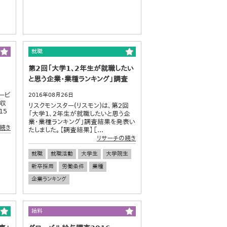
就職
第2回「大学1、2年生が就職したい
と思う企業・業種ランキング」調査
ービ
2016年08月26日
年収
リスクモンスター(リスモン)は、第2回
15
「大学1、2年生が就職したいと思う企
業・業種ランキング」調査結果を発表い
続き
たしました。【調査結果】［...
リサーチの続き
就職
就職活動
大学生
大学院生
新卒採用
労働条件
業種
企業ランキング
給料