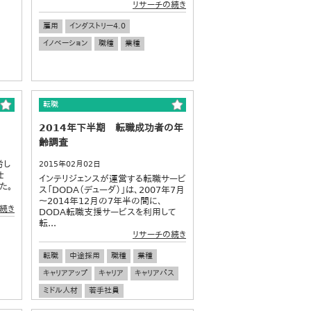
リサーチの続き
雇用
インダストリー4.0
イノベーション
職種
業種
転職
2014年下半期 転職成功者の年
齢調査
労し
2015年02月02日
仕
インテリジェンスが運営する転職サービ
た。
ス「DODA（デューダ）」は、2007年7月
～2014年12月の7年半の間に、
続き
DODA転職支援サービスを利用して
転...
リサーチの続き
転職
中途採用
職種
業種
キャリアアップ
キャリア
キャリアパス
ミドル人材
若手社員