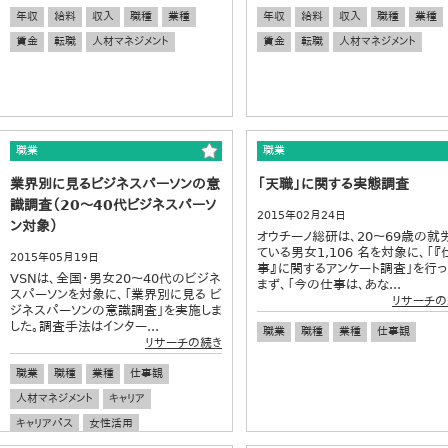
年収
給料
収入
職種
業種
年収
給料
収入
職種
業種
賃金
転職
人材マネジメント
賃金
転職
人材マネジメント
職業
職業
業界別に見るビジネスパーソンの意
「天職」に関する実態調査
識調査（20～40代ビジネスパーソ
2015年02月24日
ン対象）
オウチーノ総研は、20～69歳の就
ている男女1,106 名を対象に、「『
2015年05月19日
事』に関するアンケート調査」を行っ
VSNは、全国・男女20～40代のビジネ
まず、「今の仕事は、あな...
スパーソンを対象に、「業界別に見る ビ
リサーチの
ジネスパーソンの意識調査」を実施しま
した。調査手法はインター...
職業
職種
業種
仕事観
リサーチの続き
職業
職種
業種
仕事観
人材マネジメント
キャリア
キャリアパス
女性活用