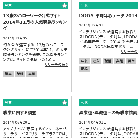
職業
年収
13歳のハローワーク公式サイト
DODA 平均年収データ 2014
2014年11月の人気職業ランキン
2014年12月01日
グ
インテリジェンスが運営する転職サ
ス「DODA（デューダ）」は、「DO
2014年12月05日
平均年収データ 2014」を発表。
幻冬舎が運営する「13歳のハローワー
ータは、「DODA転職支援サー...
ク公式サイト」にて2014年11月の人気
リサーチの
職業ランキングを発表。この職業ランキ
ングは、サイトに掲載中の1,0...
年収
収入
職種
業種
賃金
リサーチの続き
転職
職業
職種
業種
職業
転職
職業に関する調査
異業種・異職種への転職事情調
2014年06月20日
2014年04月01日
アイブリッジが展開するインターネットリ
インテリジェンスが運営する転職サ
サーチサービス“リサーチプラス”では、
ス「DODA（デューダ）」は、DODA