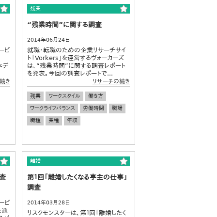
残業
“残業時間”に関する調査
2014年06月24日
ービ
就職・転職のための企業リサーチサイ
DA
ト「Vorkers」を運営するヴォーカーズ
本デ
は、“残業時間”に関する調査レポート
を発表。今回の調査レポートで...
続き
リサーチの続き
残業
ワークスタイル
働き方
ワークライフバランス
労働時間
職場
職種
業種
年収
離婚
査
第１回「離婚したくなる亭主の仕事」
調査
ービ
2014年03月28日
を通
リスクモンスターは、第１回「離婚したく