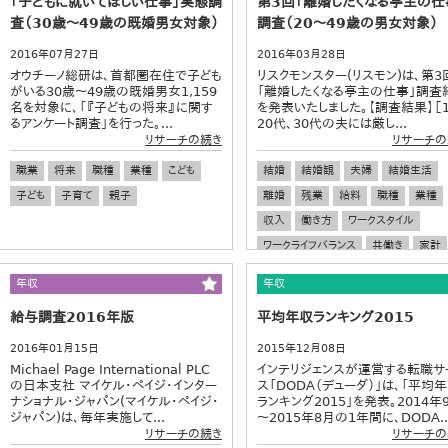
「子どもに就いてほしい仕事」実態調
第3回「離婚したくなる亭主の仕
査（30歳～49歳の既婚男女対象）
調査（20～49歳の男女対象）
2016年07月27日
2016年03月28日
オウチーノ総研は、首都圏在住で子ども
リスクモンスター(リスモン)は、第3
がいる30歳～49歳の既婚男女1,159
「離婚したくなる亭主の仕事」調査
名を対象に、「『子どもの将来』に関す
を発表いたしました。【調査結果】［1
るアンケート調査」を行った。...
20代、30代の夫には厳し...
リサーチの続き
リサーチの
職業
将来
職種
業種
こども
結婚
結婚観
夫婦
結婚生活
子ども
子育て
親子
離婚
残業
給料
職種
業種
収入
働き方
ワークスタイル
ワークライフバランス
共働き
家計
年収
年収
給与調査2016年版
平均年収ランキング2015
2016年01月15日
2015年12月08日
Michael Page International PLC
インテリジェンスが運営する転職サ
の日本支社 マイケル・ペイジ・インター
ス「DODA（デューダ）」は、「平均
ナショナル・ジャパン(マイケル・ペイジ・
ランキング2015」を発表。2014年
ジャパン)は、毎年実施して...
～2015年8月の1年間に、DODA..
リサーチの続き
リサーチの