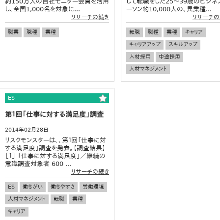
約150万人の自社モニター会員を活用
じて転職をした25～39歳のビジネ
し、全国1,000名を対象に...
ーソン約10,000人の、異業種...
リサーチの続き
リサーチの
職業
職種
業種
転職
職種
業種
キャリア
キャリアアップ
スキルアップ
人材採用
中途採用
人材マネジメント
ES
第１回「仕事に対する満足度」調査
2014年02月28日
リスクモンスターは、、第１回「仕事に対
する満足度」調査を発表。【調査結果】
［１］ 「仕事に対する満足度」／継続の
意識調査対象者 600 ...
リサーチの続き
ES
働きがい
働きやすさ
労働環境
人材マネジメント
転職
業種
キャリア