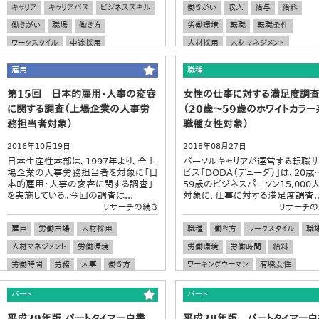
キャリア
キャリアパス
ビジネススキル
働きがい
収入
給与
給料
働きがい
職場
働き方
労働環境
転職
転職条件
ワークスタイル
中途採用
人材採用
人材マネジメント
人材マネジメント
人材採用
雇用
職種
第15回 日本的雇用・人事の変容
女性の仕事に対する満足度調
に関する調査（上場企業の人事労
（20歳～59歳のホワイトカラー
務担当者対象）
職種女性対象）
2016年10月19日
2018年08月27日
日本生産性本部は、1997年より、全上
パーソルキャリアが運営する転職
場企業の人事労務担当者を対象に「日
ビス「DODA（デューダ）」は、20歳
本的雇用・人事の変容に関する調査」
59歳のビジネスパーソン15,000
を実施している。今回の調査は...
対象に、仕事に対する満足度調査..
リサーチの続き
リサーチの
雇用
労働市場
人材採用
職種
働き方
ワークスタイル
職
人材マネジメント
労働環境
労働環境
労働時間
給料
労働時間
労務
人事
働き方
ワーキングウーマン
有職女性
ワークスタイル
生産性
給料
女性社員
パート
パート
平成29年版 パートタイマー白書
平成28年版 パートタイマー白