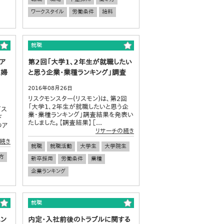
ワークスタイル
労働条件
給料
就職
ア
第2回「大学1、2年生が就職したい
主婦
と思う企業・業種ランキング」調査
2016年08月26日
リスクモンスター(リスモン)は、第2回
「大学1、2年生が就職したいと思う企
ビス
業・業種ランキング」調査結果を発表い
ド
たしました。【調査結果】［...
のア
リサーチの続き
続き
就職
就職活動
大学生
大学院生
方
新卒採用
労働条件
業種
企業ランキング
就職
エン
内定・入社前後のトラブルに関する