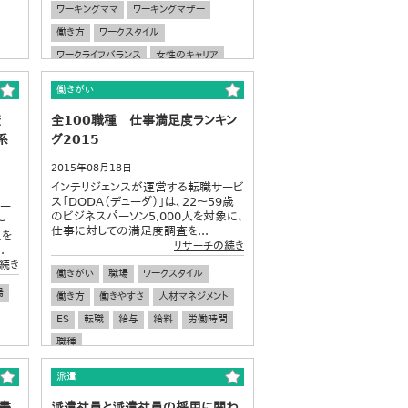
ワーキングママ
ワーキングマザー
働き方
ワークスタイル
ワークライフバランス
女性のキャリア
キャリア
転職
再就職
働きがい
人材マネジメント
雇用
女性活用
査
全100職種 仕事満足度ランキン
ビジネススキル
職場
系
グ2015
2015年08月18日
インテリジェンスが運営する転職サービ
ス「DODA（デューダ）」は、22～59歳
サー
のビジネスパーソン5,000人を対象に、
～
仕事に対しての満足度調査を...
人を
リサーチの続き
.
続き
働きがい
職場
ワークスタイル
場
働き方
働きやすさ
人材マネジメント
ES
転職
給与
給料
労働時間
職種
派遣
書
派遣社員と派遣社員の採用に関わ