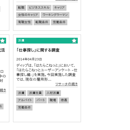
転職
ビジネススキル
キャリア
女性のキャリア
ワーキングウーマン
有職女性
転職条件
労働条件
派遣
就活
「仕事探し」に関する調査
2014年04月23日
ディップは、「はたらこねっと」において、
「はたらこねっとユーザーアンケート –仕
クロ
事探し編-」を実施。今回実施した調査
中の
では、現在の雇用形...
対
リサーチの続き
続き
派遣
派遣社員
人材派遣
アルバイト
パート
職場
待遇
料
労働条件