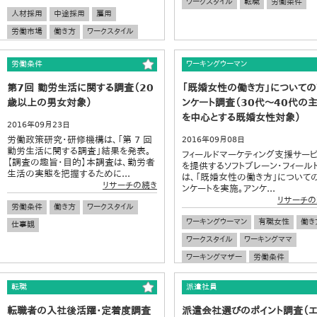
ワークスタイル
転職
労働条件
人材採用
中途採用
雇用
労働市場
働き方
ワークスタイル
職場
人材マネジメント
労働条件
労働条件
ワーキングウーマン
労働時間
ストレス
給料
第7回 勤労生活に関する調査（20
「既婚女性の働き方」についての
歳以上の男女対象）
ンケート調査（30代～40代の
を中心とする既婚女性対象）
2016年09月23日
労働政策研究・研修機構は、「第 7 回
2016年09月08日
勤労生活に関する調査」結果を発表。
フィールドマーケティング支援サー
【調査の趣旨・目的】本調査は、勤労者
を提供するソフトブレーン・フィール
生活の実態を把握するために...
は、「既婚女性の働き方」について
リサーチの続き
ンケートを実施。アンケ...
リサーチの
労働条件
働き方
ワークスタイル
ワーキングウーマン
有職女性
働き
仕事観
ワークスタイル
ワーキングママ
ワーキングマザー
労働条件
転職
派遣社員
転職者の入社後活躍・定着度調査
派遣会社選びのポイント調査（