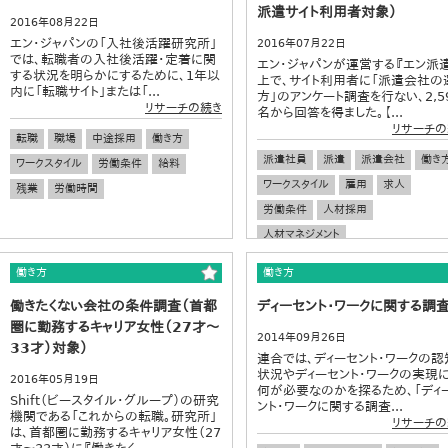
派遣サイト利用者対象）
2016年08月22日
エン・ジャパンの「入社後活躍研究所」
2016年07月22日
では、転職者の入社後活躍・定着に関
エン・ジャパンが運営する『エン派
する状況を明らかにするために、1年以
上で、サイト利用者に「派遣会社の
内に「転職サイト」または「...
方」のアンケート調査を行ない、2,5
リサーチの続き
名から回答を得ました。【...
リサーチの
転職
職場
中途採用
働き方
派遣社員
派遣
派遣会社
働き
ワークスタイル
労働条件
給料
ワークスタイル
雇用
求人
残業
労働時間
労働条件
人材採用
人材マネジメント
働き方
働き方
働きたくない会社の条件調査（首都
ディーセント・ワークに関する調
圏に勤務するキャリア女性（27才～
2014年09月26日
33才）対象）
連合では、ディーセント・ワークの認
状況やディーセント・ワークの実現
2016年05月19日
何が必要なのかを探るため、「ディ
Shift（ビースタイル・グループ）の研究
ント・ワークに関する調査...
機関である「これからの転職。研究所」
リサーチの
は、首都圏に勤務するキャリア女性（27