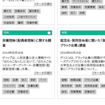
才～33才）に『働きたく...
働き方
ワークスタイル
働きがい
リサーチの続き
職場
労働条件
労働環境
給与
働き方
労働条件
福利厚生
給料
収入
休暇
人材採用
人材マネジメント
中途採用
雇用
労働市場
ワーキングウーマン
有職女性
税制
就職
女性社員
扶養控除（配偶者控除）に関する調
就活生・採用担当者に聞いた「
査
ブラック企業」調査
2014年06月26日
2014年04月25日
ディップは、人材派遣の求人情報サイト
ディスコは、ブラック企業の問題が
「はたらこねっと」において、「はたらこね
ーズアップされている中、就職活動
っとユーザーアンケート–扶養控除（配
大学生および企業の採用担当者を
偶者控除）編-」を実...
象に「ブラック企業について...
リサーチの続き
リサーチの
税制
主婦
収入
家計
パート
就職
就職活動
ブラック企業
アルバイト
派遣
派遣社員
新卒採用
採用
採用担当者
給
人材派遣
労働条件
給与
労働環境
労働条件