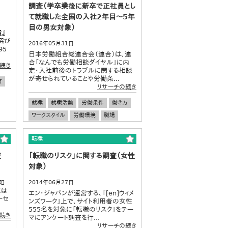
調査（学卒業後に新卒で正社員とし
て就職した全国の入社2年目～5年
目の男女対象）
遣』
選び
2016年05月31日
95
日本労働組合総連合会（連合）は、連
合「なんでも労働相談ダイヤル」に内
続き
定・入社前後のトラブルに関する相談
が寄せられていることや労働条...
方
リサーチの続き
就職
就職活動
労働条件
働き方
ワークスタイル
労働環境
職場
転職
査
「転職のリスク」に関する調査（女性
対象）
知
2014年06月27日
には
エン・ジャパンが運営する、「[en]ウィメ
ーセ
ンズワーク」上で、サイト利用者の女性
555名を対象に「転職のリスク」をテー
続き
マにアンケート調査を行...
リサーチの続き