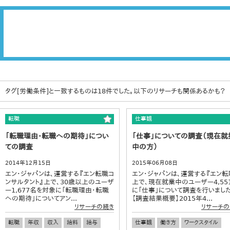
タグ[労働条件]と一致するものは18件でした。以下のリサーチも関係あるかも？
転職
仕事観
「転職理由・転職への期待」につい
「仕事」についての調査（現在就
ての調査
中の方）
2014年12月15日
2015年06月08日
エン・ジャパンは、運営する『エン転職コ
エン・ジャパンは、運営する『エン転
ンサルタント』上で、30歳以上のユーザ
上で、現在就業中のユーザー4,55
ー1,677名を対象に「転職理由・転職
に「仕事」について調査を行いました
への期待」についてアン...
【調査結果概要】2015年4...
リサーチの続き
リサーチの
転職
年収
収入
給料
給与
仕事観
働き方
ワークスタイル