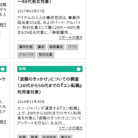
～40代男女対象）
就職
タラ
2017年03月27日
卒入
アイデムの人と仕事研究所は、事業所
担当者554名、およびパート・アルバイ
続き
ト・契約社員として働く20代～40代男
女679名を対象に、「無期雇用...
リサーチの続き
雇用形態
雇用
無期雇用
パート
アルバイト
契約社員
人材マネジメント
労働市場
働き方
転職
ワークスタイル
労働条件
ンケ
「退職のきっかけ」についての調査
（20代から50代までの『エン転職』
利用者対象）
は、
2016年11月30日
人を
エン・ジャパンが運営する『エン転職』
るア
上で、20代から50代までのサイト利用
者を対象に「退職のきっかけ」について
続き
アンケートを行ない、8,925...
リサーチの続き
転職
職場
中途採用
働き方