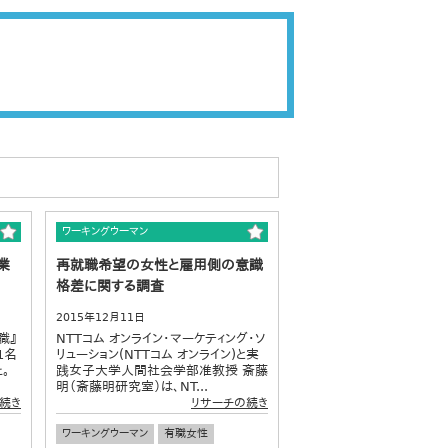
ワーキングウーマン
業
再就職希望の女性と雇用側の意識
格差に関する調査
2015年12月11日
職』
NTTコム オンライン・マーケティング・ソ
1名
リューション(NTTコム オンライン)と実
。
践女子大学人間社会学部准教授 斎藤
明（斎藤明研究室）は、NT...
続き
リサーチの続き
ワーキングウーマン
有職女性