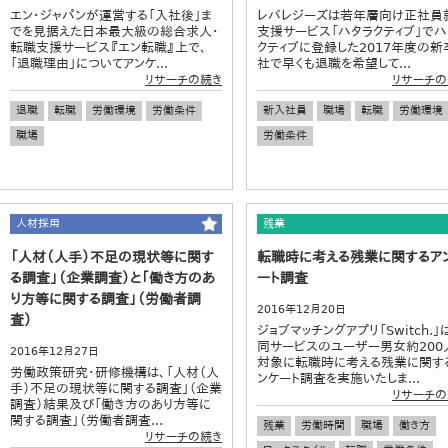
エン・ジャパンが運営する「入社後」ま
レバレジーズは若年層向け正社員
でを見据えた日本最大級の総合求人・
支援サービス「ハタラクティブ」でハ
転職支援サービス『エン転職』上で、
クティブに登録した2017年度の新
「退職理由」についてアンケ...
社で早くも退職を希望して...
リサーチの続き
リサーチの
退職
転職
労働環境
労働条件
新入社員
職場
転職
労働環境
職場
労働条件
人材採用
残業
「人材（人手）不足の現状等に関す
転職時に考える残業に関するア
る調査」（企業調査）と「働き方のあ
ート調査
り方等に関する調査」（労働者調
2016年12月20日
査）
ジョブマッチングアプリ「Switch.」
同サービスのユーザー男女約200
2016年12月27日
対象に転職時に考える残業に関す
労働政策研究・研修機構は、「人材（人
ンケート調査を実施いたしま...
手）不足の現状等に関する調査」（企業
リサーチの
調査）結果及び「働き方のあり方等に
関する調査」（労働者調査...
残業
労働時間
職場
働き方
リサーチの続き