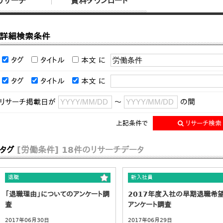
リサーチ
資料ダウンロード
詳細検索条件
タグ
タイトル
本文
に
タグ
タイトル
本文
に
リサーチ掲載日が
～
の間
上記条件で
リサーチ検索
タグ
[労働条件]
18件のリサーチデータ
退職
新入社員
「退職理由」についてのアンケート調
2017年度入社の早期退職希
査
アンケート調査
2017年06月30日
2017年06月29日