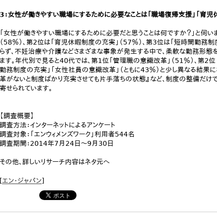
3：女性が働きやすい職場にするために必要なことは「職場復帰支援」「育児
「女性が働きやすい職場にするために必要だと思うことは何ですか？」と伺い
（58％）、第2位は「育児休暇制度の充実」（57％）、第3位は「短時間勤務制
らず、不妊治療や介護などさまざまな事象が発生する中で、柔軟な勤務形態
ます。年代別で見ると40代では、第1位「管理職の意識改革」（51％）、第2位
勤務制度の充実」「女性社員の意識改革」（ともに43％）と少し異なる結果
革がないと制度ばかり充実させても片手落ちの状態』など、制度の整備だけ
寄せられています。
【調査概要】
調査方法：インターネットによるアンケート
調査対象：「エンウィメンズワーク」利用者544名
調査期間：2014年7月24日～9月30日
その他、詳しいリサーチ内容はネタ元へ
[
エン・ジャパン
]