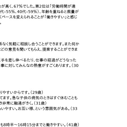
が高く、67％でした。第2位は「労働時間が適
代：55％、40代：59％）、年齢を重ねると裁量が
くペースを変えられることが「働きやすい」と感じ
。
係なく気軽に相談し合うことができます。また何か
などの意見を聞いてもらえ、提案することができま
手を差し伸べるたり、仕事の経過がどうなった
事に対してみんなの熱意がすごくあります。（30
やすいからです。（29歳）
てます。急な子供の病気のときはすぐ休むことも
非常に融通がきく。（31歳）
やすい。お互い様、という雰囲気がある。（33
8時半～16時15分までと働きやすい。（41歳）