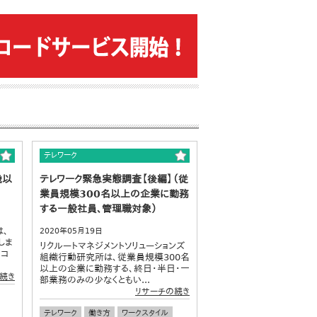
テレワーク
歳以
テレワーク緊急実態調査【後編】（従
業員規模300名以上の企業に勤務
する一般社員、管理職対象）
は、
2020年05月19日
しま
リクルートマネジメントソリューションズ
のコ
組織行動研究所は、従業員規模300名
以上の企業に勤務する、終日・半日・一
続き
部業務のみの少なくともい...
リサーチの続き
テレワーク
働き方
ワークスタイル