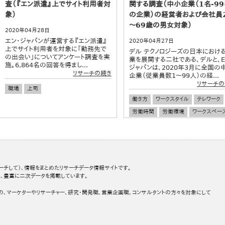
査（『エン派遣』上でサイト利用者対
関する調査（中小企業（1名-9
象）
の企業）の経営者および会社員
～69歳の男女対象）
2020年04月28日
エン・ジャパンが運営する『エン派遣』
2020年04月27日
上でサイト利用者を対象に「勤務先で
デル テクノロジーズの日本におけ
の出会い」についてアンケート調査を実
業を展開する二社である、デルと、E
施。6,864名の回答を得まし...
ジャパンは、2020年3月に全国の
リサーチの続き
企業（従業員数1～99人）の経...
リサーチの
職場
上司
働き方
ワークスタイル
テレワーク
労働時間
労働環境
ワークスペー
中小企業
企業経営
ーチして）、情報をまとめたリサーチデータ情報サイトです。
、豊富に二次データを掲載しています。
の、マーケターやリサーチャー、研究・開発職、営業企画職、コンサルタントの方々を対象にして