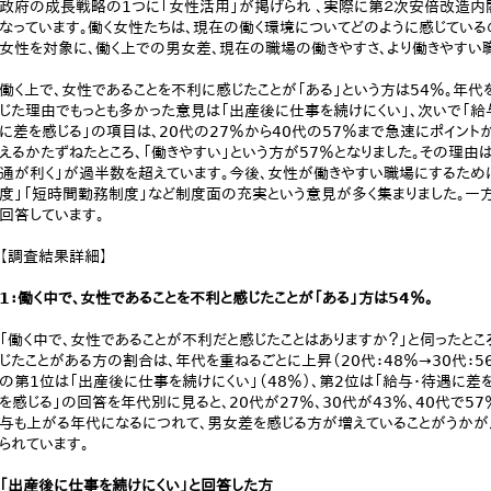
政府の成長戦略の1つに「女性活用」が掲げられ 、実際に第２次安倍改造内
なっています。働く女性たちは、現在の働く環境についてどのように感じてい
女性を対象に、働く上での男女差、現在の職場の働きやすさ、より働きやすい
働く上で、女性であることを不利に感じたことが「ある」という方は54％。年代
じた理由でもっとも多かった意見は「出産後に仕事を続けにくい」、次いで「給
に差を感じる」の項目は、20代の27％から40代の57％まで急速にポイン
えるかたずねたところ、「働きやすい」という方が57％となりました。その理
通が利く」が過半数を超えています。今後、女性が働きやすい職場にするため
度」「短時間勤務制度」など制度面の充実という意見が多く集まりました。一
回答しています。
【調査結果詳細】
1：働く中で、女性であることを不利と感じたことが「ある」方は54％。
「働く中で、女性であることが不利だと感じたことはありますか？」と伺ったとこ
じたことがある方の割合は、年代を重ねるごとに上昇（20代：48％→30代：5
の第1位は「出産後に仕事を続けにくい」（48％）、第2位は「給与・待遇に差を
を感じる」の回答を年代別に見ると、20代が27％、30代が43％、40代で
与も上がる年代になるにつれて、男女差を感じる方が増えていることがうかが
られています。
「出産後に仕事を続けにくい」と回答した方