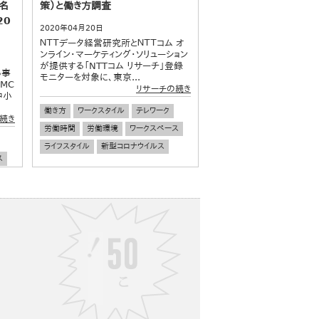
9名
策）と働き方調査
20
2020年04月20日
ＮＴＴデータ経営研究所とＮＴＴコム オ
ンライン・マーケティング・ソリューション
が提供する「NTTコム リサーチ」登録
る事
モニターを対象に、東京...
MC
リサーチの続き
中小
働き方
ワークスタイル
テレワーク
続き
労働時間
労働環境
ワークスペース
ライフスタイル
新型コロナウイルス
ス