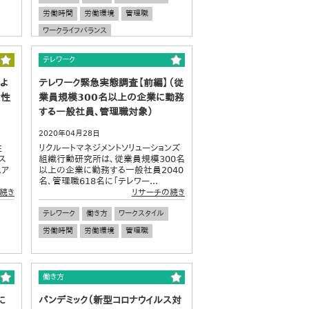
労働時間
労働環境
管理職
ワークライフバランス
テレワーク
よ
テレワーク緊急実態調査【前編】（従
女性
業員規模300名以上の企業に勤務
する一般社員、管理職対象）
2020年04月28日
性
リクルートマネジメントソリューションズ
ス
組織行動研究所は、従業員規模300名
急ア
以上の企業に勤務する一般社員2040
名、管理職618名に「テレワー...
続き
リサーチの続き
テレワーク
働き方
ワークスタイル
労働時間
労働環境
管理職
働き方
に
パンデミック（新型コロナウイルス対