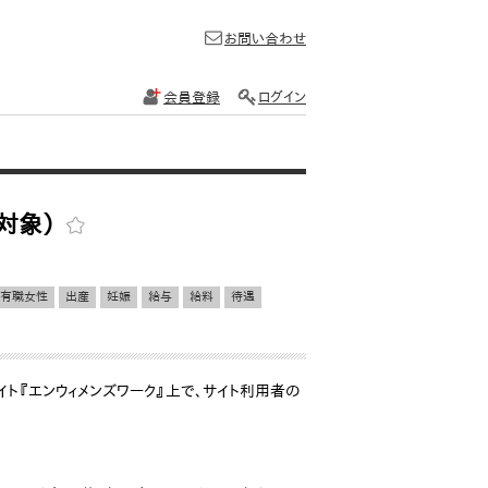
お問い合わせ
会員登録
ログイン
性対象）
有職女性
出産
妊娠
給与
給料
待遇
ト『エンウィメンズワーク』上で、サイト利用者の