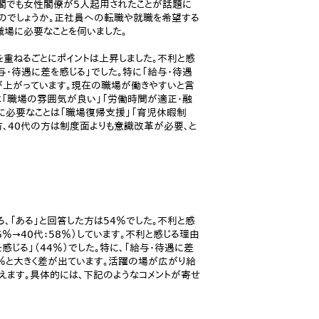
閣でも女性閣僚が5人起用されたことが話題に
るのでしょうか。正社員への転職や就職を希望する
職場に必要なことを伺いました。
を重ねるごとにポイントは上昇しました。不利と感
与・待遇に差を感じる」でした。特に「給与・待遇
トが上がっています。現在の職場が働きやすいと言
由は「職場の雰囲気が良い」「労働時間が適正・融
に必要なことは「職場復帰支援」「育児休暇制
方、40代の方は制度面よりも意識改革が必要、と
ろ、「ある」と回答した方は54％でした。不利と感
6％→40代：58％）しています。不利と感じる理由
感じる」（44％）でした。特に、「給与・待遇に差
57％と大きく差が出ています。活躍の場が広がり給
えます。具体的には、下記のようなコメントが寄せ