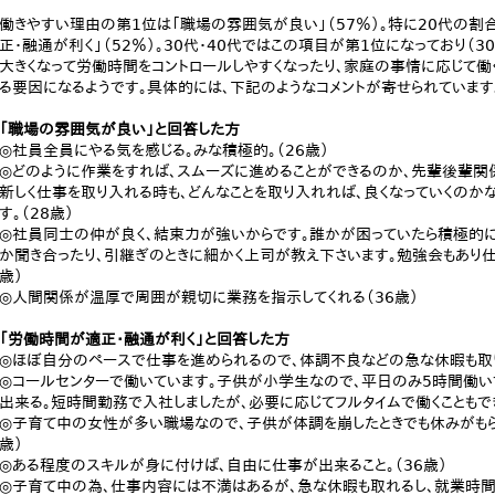
働きやすい理由の第1位は「職場の雰囲気が良い」（57％）。特に20代の割合
正・融通が利く」（52％）。30代・40代ではこの項目が第1位になっており（30
大きくなって労働時間をコントロールしやすくなったり、家庭の事情に応じて働
る要因になるようです。具体的には、下記のようなコメントが寄せられています
「職場の雰囲気が良い」と回答した方
◎社員全員にやる気を感じる。みな積極的。（26歳）
◎どのように作業をすれば、スムーズに進めることができるのか、先輩後輩関
新しく仕事を取り入れる時も、どんなことを取り入れれば、良くなっていくのか
す。（28歳）
◎社員同士の仲が良く、結束力が強いからです。誰かが困っていたら積極的に
か聞き合ったり、引継ぎのときに細かく上司が教え下さいます。勉強会もあり仕
歳）
◎人間関係が温厚で周囲が親切に業務を指示してくれる（36歳）
「労働時間が適正・融通が利く」と回答した方
◎ほぼ自分のペースで仕事を進められるので、体調不良などの急な休暇も取り
◎コールセンターで働いています。子供が小学生なので、平日のみ5時間働い
出来る。短時間勤務で入社しましたが、必要に応じてフルタイムで働くこともでき
◎子育て中の女性が多い職場なので、子供が体調を崩したときでも休みがもらい
歳）
◎ある程度のスキルが身に付けば、自由に仕事が出来ること。（36歳）
◎子育て中の為、仕事内容には不満はあるが、急な休暇も取れるし、就業時間も