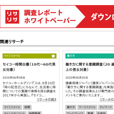
関連リサーチ
ライフスタイル
働き方
セイコー時間白書（10代～60代男
働き方に関する意識調査（20 
女対象）
上の男女対象）
2020年06月08日
2020年06月05日
セイコーホールディングスは、6月10日
損害保険ジャパン（損保ジャパン）
「時の記念日」にちなんで、生活者に時
「働き方に関する意識調査」を実施
間についての意識や実態を探る調査を
した。その調査結果および専門家
2017年から実施し、『セイコ...
メントをご案内いたします...
リサーチの続き
リサーチの
ライフスタイル
時間
働き方
ワークスタイル
テレワーク
タイムマネジメント
時間管理
ワークプレイス
職場
生産性