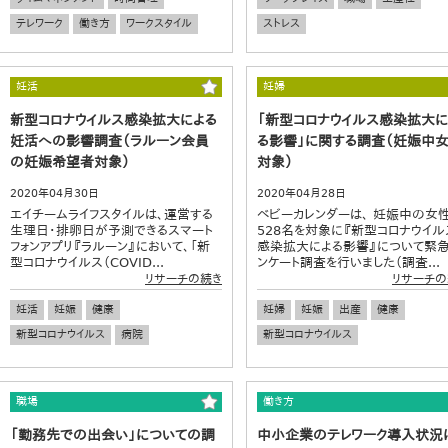
テレワーク
働き方
ワークスタイル
ストレス
妊活
妊婦
新型コロナウイルス感染拡大による
「新型コロナウイルス感染拡大に
妊活への影響調査（ラルーン会員
る影響」に関する調査（妊娠中
の妊娠希望者対象）
対象）
2020年04月30日
2020年04月28日
エイチームライフスタイルは、運営する
ベビーカレンダーは、 妊娠中の女
生理日・排卵日が予測できるスマート
528名を対象に『新型コロナウイル
フォンアプリ『ラルーン』において、「新
感染拡大による影響』について緊
型コロナウイルス（COVID...
ンケート調査を行いました（調査...
リサーチの続き
リサーチの
妊活
妊娠
健康
妊婦
妊娠
出産
健康
新型コロナウイルス
病院
新型コロナウイルス
職場
働き方
「勤務先での出会い」についての調
中小企業のテレワーク導入状況