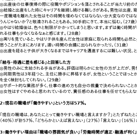
◎出産後の仕事復帰の際に役職やポジションを落とされることが当たり前のた
◎結婚と出産をした時にキャリアを継続し続ける難しさがある。男性は出産、育
一度職場を離れた女性はその時間を埋めなくてはならない分大変なのではな
うんじゃないか？と敬遠されることもある。30手前にきて、本当に悩む。（27歳
◎やはり結婚後は、色々と制限がかかってしまうと思います。まずは働く時間が
れる仕事も少なくなるなぁと感じます。（28歳）
◎周りを見ていると、やはり子供を産んだ女性は家庭に取られる時間も必然と
思うことがたまにあります。遅い時間の会議に出られなかったり。（31歳）
◎出産を経ると子供が大きくなるまではキャリアを邁進するには難しい状況、と
「給与・待遇に差を感じる」と回答した方
◎男性のみに支給される手当がある。評価は明らかに女性の方が上だが、男性
◎同期男性は3年経つと、主任に勝手に昇格するが、女性ということでほっと
を全く検討もしてくれない。（29歳）
◎サポート的な業務が多く、仕事の進め方も自分の裁量で決められないことがあ
◎女性はすぐやめると思われているので、責任感のある仕事を任せてもらえない
2：現在の職場が「働きやすい」という方は57％。
「現在の職場は、あなたにとって働きやすい職場と言えますか？」とたずねたところ
（40％）が計57％、「どちらかといえば言えない」（27％）「言えない」（16％
3：働きやすい理由は「職場の雰囲気が良い」「労働時間が適正・融通が利く」