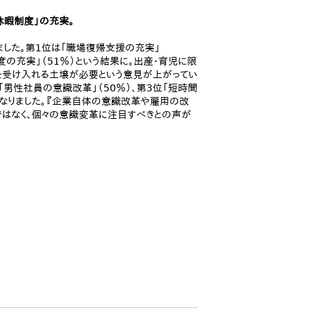
休暇制度」の充実。
ました。第1位は「職場復帰支援の充実」
度の充実」（51％）という結果に。出産・育児に限
を受け入れる土壌が必要という意見が上がってい
「男性社員の意識改革」（50％）、第3位「短時間
になりました。『企業自体の意識改革や雇用の改
ではなく、個々の意識変革に注目すべきとの声が