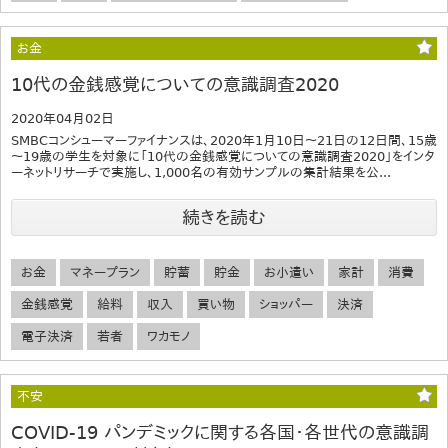
お金
10代の金銭感覚についての意識調査2020
2020年04月02日
SMBCコンシューマーファイナンスは、2020年1月10日～21日の12日間、15歳
～19歳の学生を対象に「10代の金銭感覚についての意識調査2020」をインタ
ーネットリサーチで実施し、1,000名の有効サンプルの集計結果を公...
続きを読む
お金
マネープラン
貯蓄
貯金
お小遣い
家計
消費
金銭感覚
給料
収入
買い物
ショッパー
決済
電子決済
若者
ワカモノ
不安
COVID-19 パンデミックに関する各国・各世代の意識調