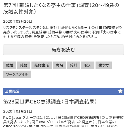
第7回「離婚したくなる亭主の仕事」調査（20～49歳の
既婚女性対象）
2020年03月26日
リスクモンスター(リスモン)は、第7回「離婚したくなる亭主の仕事」調査結果を
発表いたしました。調査結果(1)約半数の妻が夫の仕事に不満！「夫の仕事に
対する不満の有無」を調査したところ、約半数にあたる47.5...
続きを読む
離婚
結婚
結婚生活
夫婦
給料
収入
働き方
ワークスタイル
企業経営
第23回世界CEO意識調査（日本調査結果）
2020年01月21日
PwC Japanグループは1月21日、「第23回世界CEO意識調査」の日本調査結
果を発表しました。同日PwCグローバルが発表した調査から、日本企業の
CEO139名の回答に焦点を当て、世界全体や他地域と比較を行い、日本企