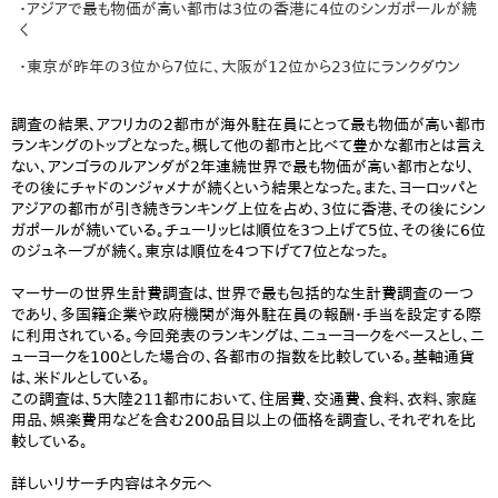
・アジアで最も物価が高い都市は3位の香港に4位のシンガポールが続
く
・東京が昨年の3位から7位に、大阪が12位から23位にランクダウン
調査の結果、アフリカの2都市が海外駐在員にとって最も物価が高い都市
ランキングのトップとなった。概して他の都市と比べて豊かな都市とは言え
ない、アンゴラのルアンダが2年連続世界で最も物価が高い都市となり、
その後にチャドのンジャメナが続くという結果となった。また、ヨーロッパと
アジアの都市が引き続きランキング上位を占め、3位に香港、その後にシン
ガポールが続いている。チューリッヒは順位を3つ上げて5位、その後に6位
のジュネーブが続く。東京は順位を4つ下げて7位となった。
マーサーの世界生計費調査は、世界で最も包括的な生計費調査の一つ
であり、多国籍企業や政府機関が海外駐在員の報酬・手当を設定する際
に利用されている。今回発表のランキングは、ニューヨークをベースとし、ニ
ューヨークを100とした場合の、各都市の指数を比較している。基軸通貨
は、米ドルとしている。
この調査は、5大陸211都市において、住居費、交通費、食料、衣料、家庭
用品、娯楽費用などを含む200品目以上の価格を調査し、それぞれを比
較している。
詳しいリサーチ内容はネタ元へ